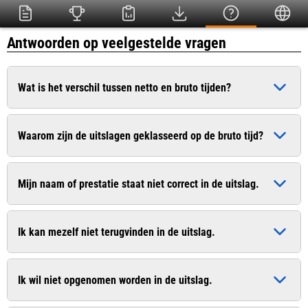
Antwoorden op veelgestelde vragen
Wat is het verschil tussen netto en bruto tijden?
De bruto tijd is de officiële tijd die ingaat op het moment dat
Waarom zijn de uitslagen geklasseerd op de bruto tijd?
het startschot heeft geklonken. De netto tijd (chiptijd) is de
zuivere tijd die pas ingaat op het moment dat u de startlijn
Dit is conform het wedstrijdreglement van de Atletiekunie.
passeert.
Mijn naam of prestatie staat niet correct in de uitslag.
Bij sommige evenementen worden uitslagen van recreanten
wel op de netto tijd geklasseerd. In de uitslag worden
Geef dit door aan de organisatie. De contactgegevens vindt u
meestal beide tijden vermeld.
Ik kan mezelf niet terugvinden in de uitslag.
vaak op de website van de organisatie.
Geef dit door aan de organisatie. De contactgegevens vindt u
Ik wil niet opgenomen worden in de uitslag.
vaak op de website van de organisatie.