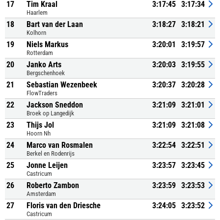
17
Tim Kraal
3:17:45
3:17:34
Haarlem
18
Bart van der Laan
3:18:27
3:18:21
Kolhorn
19
Niels Markus
3:20:01
3:19:57
Rotterdam
20
Janko Arts
3:20:03
3:19:55
Bergschenhoek
21
Sebastian Wezenbeek
3:20:37
3:20:28
FlowTraders
22
Jackson Sneddon
3:21:09
3:21:01
Broek op Langedijk
23
Thijs Jol
3:21:09
3:21:08
Hoorn Nh
24
Marco van Rosmalen
3:22:54
3:22:51
Berkel en Rodenrijs
25
Jonne Leijen
3:23:57
3:23:45
Castricum
26
Roberto Zambon
3:23:59
3:23:53
Amsterdam
27
Floris van den Driesche
3:24:05
3:23:52
Castricum