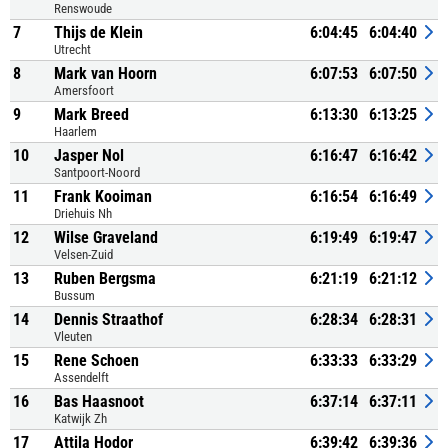
Renswoude
7
Thijs de Klein
6:04:45
6:04:40
Utrecht
8
Mark van Hoorn
6:07:53
6:07:50
Amersfoort
9
Mark Breed
6:13:30
6:13:25
Haarlem
10
Jasper Nol
6:16:47
6:16:42
Santpoort-Noord
11
Frank Kooiman
6:16:54
6:16:49
Driehuis Nh
12
Wilse Graveland
6:19:49
6:19:47
Velsen-Zuid
13
Ruben Bergsma
6:21:19
6:21:12
Bussum
14
Dennis Straathof
6:28:34
6:28:31
Vleuten
15
Rene Schoen
6:33:33
6:33:29
Assendelft
16
Bas Haasnoot
6:37:14
6:37:11
Katwijk Zh
17
Attila Hodor
6:39:42
6:39:36