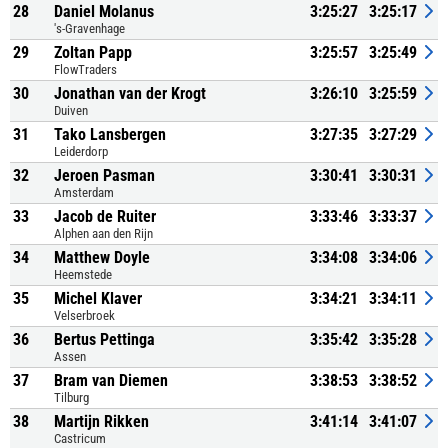
28
Daniel Molanus
3:25:27
3:25:17
's-Gravenhage
29
Zoltan Papp
3:25:57
3:25:49
FlowTraders
30
Jonathan van der Krogt
3:26:10
3:25:59
Duiven
31
Tako Lansbergen
3:27:35
3:27:29
Leiderdorp
32
Jeroen Pasman
3:30:41
3:30:31
Amsterdam
33
Jacob de Ruiter
3:33:46
3:33:37
Alphen aan den Rijn
34
Matthew Doyle
3:34:08
3:34:06
Heemstede
35
Michel Klaver
3:34:21
3:34:11
Velserbroek
36
Bertus Pettinga
3:35:42
3:35:28
Assen
37
Bram van Diemen
3:38:53
3:38:52
Tilburg
38
Martijn Rikken
3:41:14
3:41:07
Castricum