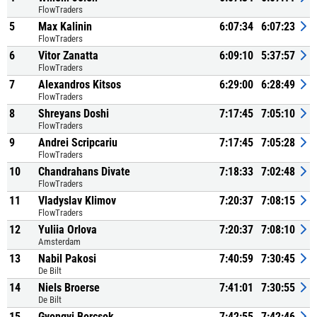
FlowTraders
5
Max Kalinin
6:07:34
6:07:23
FlowTraders
6
Vitor Zanatta
6:09:10
5:37:57
FlowTraders
7
Alexandros Kitsos
6:29:00
6:28:49
FlowTraders
8
Shreyans Doshi
7:17:45
7:05:10
FlowTraders
9
Andrei Scripcariu
7:17:45
7:05:28
FlowTraders
10
Chandrahans Divate
7:18:33
7:02:48
FlowTraders
11
Vladyslav Klimov
7:20:37
7:08:15
FlowTraders
12
Yuliia Orlova
7:20:37
7:08:10
Amsterdam
13
Nabil Pakosi
7:40:59
7:30:45
De Bilt
14
Niels Broerse
7:41:01
7:30:55
De Bilt
15
Gyongyi Borcsok
7:42:55
7:42:46