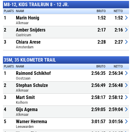
M8-12, KIDS TRAILRUN 8 - 12 JR.
PLAATS
NAAM
BRUTO
NETTO
1
Marin Honig
1:52
1:52
Alkmaar
2
Amber Snijders
2:17
2:16
Castricum
3
Chiara Arese
2:28
2:27
Amsterdam
35M, 35 KILOMETER TRAIL
PLAATS
NAAM
BRUTO
NETTO
1
Raimond Schikhof
2:56:35
2:56:34
Oostzaan
2
Stephan Schulze
2:56:49
2:56:48
Alkmaar
3
Mart Smit
2:58:17
2:58:12
Kolhorn
4
Gijs Agema
2:59:05
2:59:04
Alkmaar
5
Warner Herrema
3:01:57
3:01:56
Leeuwarden