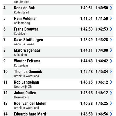
Amsterdam
4
Rens de Bok
1:40:51
1:40:50
Kudelstaart
5
Hein Veldman
1:41:51
1:41:50
Callantsoog
6
Frans Brouwer
1:42:53
1:42:53
Castricum
7
Dave Stuifbergen
1:43:29
1:43:28
Anna Paulowna
8
Marc Wagenaar
1:44:11
1:44:00
Schiedam
9
Wouter Feitsma
1:44:48
1:44:42
Rotterdam
10
Thomas Gunnink
1:45:48
1:45:34
Broek in Waterland
11
Rob Langelaan
1:46:15
1:46:12
Noordwijk Zh
12
Johan Ruiten
1:46:15
1:46:12
Heemskerk
13
Roel van der Molen
1:46:38
1:46:25
Broek in Waterland
14
Eduardo haro Marti
1:46:58
1:46:56