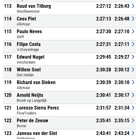
113
Ruud van Tilburg
2:27:12
2:26:43
Westbeemster
114
Cees Piet
2:27:13
2:26:48
Alkmaar
115
Paulo Neves
2:27:30
2:27:10
Delft
116
Filipe Costa
2:27:31
2:27:11
's-Gravenhage
117
Edward Nagel
2:29:45
2:29:27
Amsterdam
118
Willem Snel
2:30:28
2:30:12
Den Helder
119
Richard van Dieken
2:30:39
2:30:10
Alkmaar
120
Arnold Neijts
2:30:41
2:30:17
Broek op Langedijk
121
Lorenzo Sierra Perez
2:31:57
2:31:34
FlowTraders
122
Peter de Zeeuw
2:35:41
2:35:15
Borne
123
Janeau van der Slot
2:43:41
2:43:24
Spijkenisse