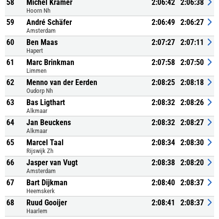
58
Michel Kramer
2:06:42
2:06:38
Hoorn Nh
59
André Schäfer
2:06:49
2:06:27
Amsterdam
60
Ben Maas
2:07:27
2:07:11
Hapert
61
Marc Brinkman
2:07:58
2:07:50
Limmen
62
Menno van der Eerden
2:08:25
2:08:18
Oudorp Nh
63
Bas Ligthart
2:08:32
2:08:26
Alkmaar
64
Jan Beuckens
2:08:32
2:08:27
Alkmaar
65
Marcel Taal
2:08:34
2:08:30
Rijswijk Zh
66
Jasper van Vugt
2:08:38
2:08:20
Amsterdam
67
Bart Dijkman
2:08:40
2:08:37
Heemskerk
68
Ruud Gooijer
2:08:41
2:08:37
Haarlem