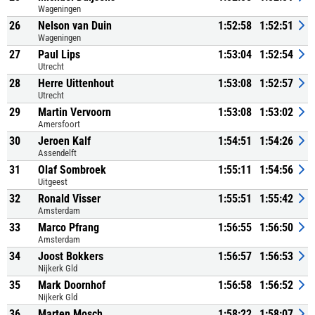
Wageningen
26
Nelson van Duin
1:52:58
1:52:51
Wageningen
27
Paul Lips
1:53:04
1:52:54
Utrecht
28
Herre Uittenhout
1:53:08
1:52:57
Utrecht
29
Martin Vervoorn
1:53:08
1:53:02
Amersfoort
30
Jeroen Kalf
1:54:51
1:54:26
Assendelft
31
Olaf Sombroek
1:55:11
1:54:56
Uitgeest
32
Ronald Visser
1:55:51
1:55:42
Amsterdam
33
Marco Pfrang
1:56:55
1:56:50
Amsterdam
34
Joost Bokkers
1:56:57
1:56:53
Nijkerk Gld
35
Mark Doornhof
1:56:58
1:56:52
Nijkerk Gld
36
Marten Mosch
1:58:22
1:58:07