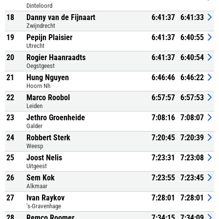
Dinteloord
18
Danny van de Fijnaart
6:41:37
6:41:33
Zwijndrecht
19
Pepijn Plaisier
6:41:37
6:40:55
Utrecht
20
Rogier Haanraadts
6:41:37
6:40:54
Oegstgeest
21
Hung Nguyen
6:46:46
6:46:22
Hoorn Nh
22
Marco Roobol
6:57:57
6:57:53
Leiden
23
Jethro Groenheide
7:08:16
7:08:07
Galder
24
Robbert Sterk
7:20:45
7:20:39
Weesp
25
Joost Nelis
7:23:31
7:23:08
Uitgeest
26
Sem Kok
7:23:55
7:23:45
Alkmaar
27
Ivan Raykov
7:28:01
7:28:01
's-Gravenhage
28
Remco Roomer
7:34:15
7:34:09