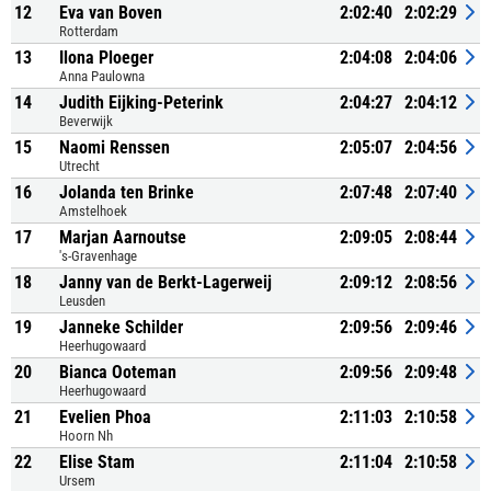
12
Eva van Boven
2:02:40
2:02:29
Rotterdam
13
Ilona Ploeger
2:04:08
2:04:06
Anna Paulowna
14
Judith Eijking-Peterink
2:04:27
2:04:12
Beverwijk
15
Naomi Renssen
2:05:07
2:04:56
Utrecht
16
Jolanda ten Brinke
2:07:48
2:07:40
Amstelhoek
17
Marjan Aarnoutse
2:09:05
2:08:44
's-Gravenhage
18
Janny van de Berkt-Lagerweij
2:09:12
2:08:56
Leusden
19
Janneke Schilder
2:09:56
2:09:46
Heerhugowaard
20
Bianca Ooteman
2:09:56
2:09:48
Heerhugowaard
21
Evelien Phoa
2:11:03
2:10:58
Hoorn Nh
22
Elise Stam
2:11:04
2:10:58
Ursem