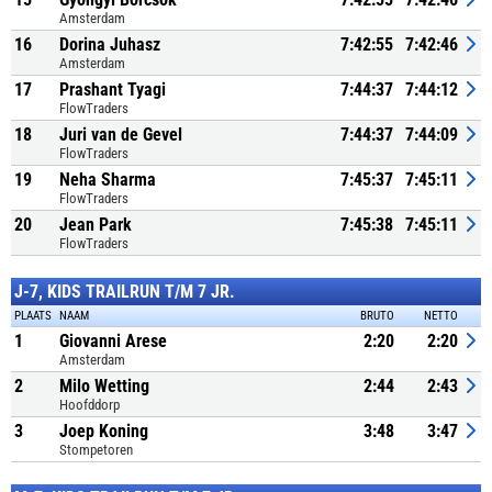
Amsterdam
16
Dorina Juhasz
7:42:55
7:42:46
Amsterdam
17
Prashant Tyagi
7:44:37
7:44:12
FlowTraders
18
Juri van de Gevel
7:44:37
7:44:09
FlowTraders
19
Neha Sharma
7:45:37
7:45:11
FlowTraders
20
Jean Park
7:45:38
7:45:11
FlowTraders
J-7, KIDS TRAILRUN T/M 7 JR.
PLAATS
NAAM
BRUTO
NETTO
1
Giovanni Arese
2:20
2:20
Amsterdam
2
Milo Wetting
2:44
2:43
Hoofddorp
3
Joep Koning
3:48
3:47
Stompetoren