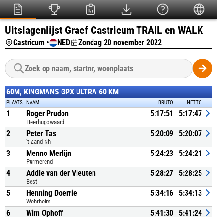
Uitslagenlijst Graef Castricum TRAIL en WALK
Castricum •
NED
Zondag 20 november 2022
60M, KINGMANS GPX ULTRA 60 KM
PLAATS
NAAM
BRUTO
NETTO
1
Roger Prudon
5:17:51
5:17:47
Heerhugowaard
2
Peter Tas
5:20:09
5:20:07
't Zand Nh
3
Menno Merlijn
5:24:23
5:24:21
Purmerend
4
Addie van der Vleuten
5:28:27
5:28:25
Best
5
Henning Doerrie
5:34:16
5:34:13
Wehrheim
6
Wim Ophoff
5:41:30
5:41:24