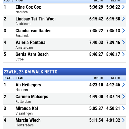
PLAATS
NAAM
BRUTO
NETTO
1
Eline Cox Cox
5:36:29
5:36:22
Naarden
2
Lindsay Tai-Tin-Woei
6:15:42
6:15:38
Castricum
3
Claudia van Daalen
7:35:22
7:35:13
Enschede
4
Valeria Pantana
7:40:03
7:39:46
Amsterdam
5
Gerda Vant Bosch
8:46:27
8:46:17
Stroe
23WLK, 23 KM WALK NETTO
PLAATS
NAAM
BRUTO
NETTO
1
Ab Heiliegers
4:23:10
4:12:46
Haarlem
2
Carmen Malcorps
4:49:00
4:37:44
Rotterdam
3
Miranda Kal
5:05:37
4:50:21
Vlaardingen
4
Marcin Wiech
5:11:54
4:01:32
FlowTraders