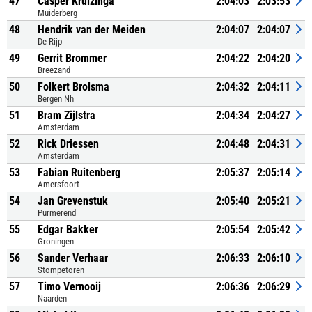
47
Casper Kruizinga
2:04:03
2:03:53
Muiderberg
48
Hendrik van der Meiden
2:04:07
2:04:07
De Rijp
49
Gerrit Brommer
2:04:22
2:04:20
Breezand
50
Folkert Brolsma
2:04:32
2:04:11
Bergen Nh
51
Bram Zijlstra
2:04:34
2:04:27
Amsterdam
52
Rick Driessen
2:04:48
2:04:31
Amsterdam
53
Fabian Ruitenberg
2:05:37
2:05:14
Amersfoort
54
Jan Grevenstuk
2:05:40
2:05:21
Purmerend
55
Edgar Bakker
2:05:54
2:05:42
Groningen
56
Sander Verhaar
2:06:33
2:06:10
Stompetoren
57
Timo Vernooij
2:06:36
2:06:29
Naarden