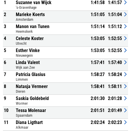
1
Suzanne van Wijck
1:41:58
1:41:57
's-Gravenhage
2
Marieke Koerts
1:51:05
1:51:04
Amsterdam
3
Manon van Tunen
1:51:14
1:51:12
Heemskerk
4
Celeste Koster
1:53:05
1:52:55
Utrecht
5
Esther Vinke
1:53:05
1:52:55
Nieuwegein
6
Linda Valent
1:57:41
1:57:40
Wijk aan Zee
7
Patricia Glasius
1:58:27
1:58:24
Limmen
8
Natasja Vermeer
1:58:41
1:58:11
Dieren
9
Saskia Goldebeld
2:01:30
2:01:28
Wormer
10
Tessa Molenaar
2:01:51
2:01:49
Spaarndam
11
Diana Ligthart
2:02:24
2:02:23
Alkmaar