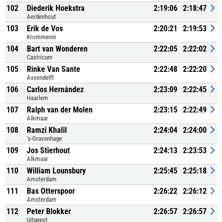
102
Diederik Hoekstra
2:19:06
2:18:47
Aerdenhout
103
Erik de Vos
2:20:21
2:19:53
Krommenie
104
Bart van Wonderen
2:22:05
2:22:02
Castricum
105
Rinke Van Sante
2:22:48
2:22:20
Assendelft
106
Carlos Hernández
2:23:09
2:22:45
Haarlem
107
Ralph van der Molen
2:23:15
2:22:49
Alkmaar
108
Ramzi Khalil
2:24:04
2:24:00
's-Gravenhage
109
Jos Stierhout
2:24:13
2:23:53
Alkmaar
110
William Lounsbury
2:25:45
2:25:18
Amsterdam
111
Bas Otterspoor
2:26:22
2:26:12
Amsterdam
112
Peter Blokker
2:26:57
2:26:57
Uitgeest