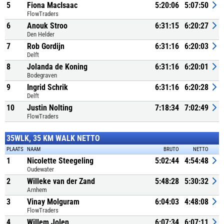
5
Fiona MacIsaac
5:20:06
5:07:50
FlowTraders
6
Anouk Stroo
6:31:15
6:20:27
Den Helder
7
Rob Gordijn
6:31:16
6:20:03
Delft
8
Jolanda de Koning
6:31:16
6:20:01
Bodegraven
9
Ingrid Schrik
6:31:16
6:20:28
Delft
10
Justin Nolting
7:18:34
7:02:49
FlowTraders
35WLK, 35 KM WALK NETTO
PLAATS
NAAM
BRUTO
NETTO
1
Nicolette Steegeling
5:02:44
4:54:48
Oudewater
2
Willeke van der Zand
5:48:28
5:30:32
Arnhem
3
Vinay Molguram
6:04:03
4:48:08
FlowTraders
4
Willem Jolen
6:07:34
6:07:11