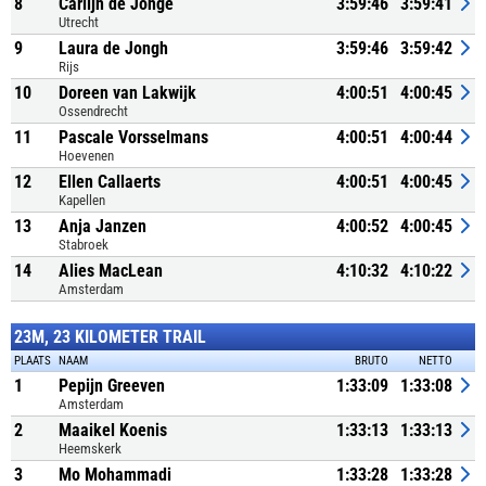
8
Carlijn de Jonge
3:59:46
3:59:41
Utrecht
9
Laura de Jongh
3:59:46
3:59:42
Rijs
10
Doreen van Lakwijk
4:00:51
4:00:45
Ossendrecht
11
Pascale Vorsselmans
4:00:51
4:00:44
Hoevenen
12
Ellen Callaerts
4:00:51
4:00:45
Kapellen
13
Anja Janzen
4:00:52
4:00:45
Stabroek
14
Alies MacLean
4:10:32
4:10:22
Amsterdam
23M, 23 KILOMETER TRAIL
PLAATS
NAAM
BRUTO
NETTO
1
Pepijn Greeven
1:33:09
1:33:08
Amsterdam
2
Maaikel Koenis
1:33:13
1:33:13
Heemskerk
3
Mo Mohammadi
1:33:28
1:33:28