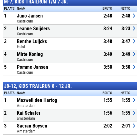
M-7, KIDS TRAILRUN T/M 7 JR.
PLAATS
NAAM
BRUTO
NETTO
1
Juno Jansen
2:48
2:48
Castricum
2
Leanne Snijders
3:24
3:23
Castricum
3
Benthe Luijcks
3:48
3:47
Hulst
4
Mirte Koning
3:49
3:49
Castricum
5
Pomme Jansen
3:50
3:50
Castricum
J8-12, KIDS TRAILRUN 8 - 12 JR.
PLAATS
NAAM
BRUTO
NETTO
1
Maxwell den Hartog
1:55
1:55
Amsterdam
2
Kai Schafer
1:56
1:55
amsterdam
3
Saeran Boysen
2:02
2:01
Amsterdam