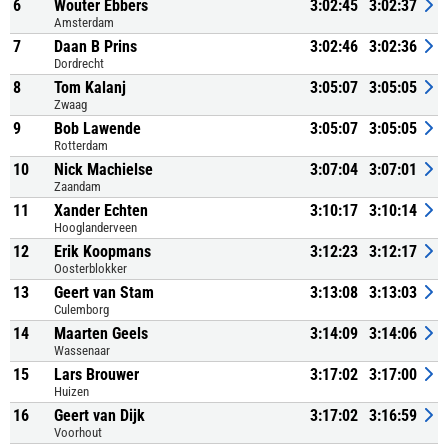
6
Wouter Ebbers
3:02:45
3:02:37
Amsterdam
7
Daan B Prins
3:02:46
3:02:36
Dordrecht
8
Tom Kalanj
3:05:07
3:05:05
Zwaag
9
Bob Lawende
3:05:07
3:05:05
Rotterdam
10
Nick Machielse
3:07:04
3:07:01
Zaandam
11
Xander Echten
3:10:17
3:10:14
Hooglanderveen
12
Erik Koopmans
3:12:23
3:12:17
Oosterblokker
13
Geert van Stam
3:13:08
3:13:03
Culemborg
14
Maarten Geels
3:14:09
3:14:06
Wassenaar
15
Lars Brouwer
3:17:02
3:17:00
Huizen
16
Geert van Dijk
3:17:02
3:16:59
Voorhout