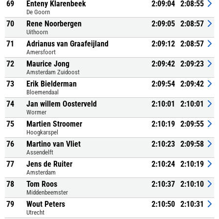
69
Enteny Klarenbeek
2:09:04
2:08:55
De Goorn
70
Rene Noorbergen
2:09:05
2:08:57
Uithoorn
71
Adrianus van Graafeijland
2:09:12
2:08:57
Amersfoort
72
Maurice Jong
2:09:42
2:09:23
Amsterdam Zuidoost
73
Erik Bielderman
2:09:54
2:09:42
Bloemendaal
74
Jan willem Oosterveld
2:10:01
2:10:01
Wormer
75
Martien Stroomer
2:10:19
2:09:55
Hoogkarspel
76
Martino van Vliet
2:10:23
2:09:58
Assendelft
77
Jens de Ruiter
2:10:24
2:10:19
Amsterdam
78
Tom Roos
2:10:37
2:10:10
Middenbeemster
79
Wout Peters
2:10:50
2:10:31
Utrecht