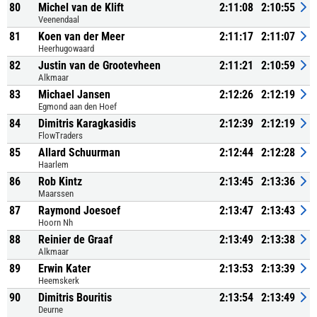
80
Michel van de Klift
2:11:08
2:10:55
Veenendaal
81
Koen van der Meer
2:11:17
2:11:07
Heerhugowaard
82
Justin van de Grootevheen
2:11:21
2:10:59
Alkmaar
83
Michael Jansen
2:12:26
2:12:19
Egmond aan den Hoef
84
Dimitris Karagkasidis
2:12:39
2:12:19
FlowTraders
85
Allard Schuurman
2:12:44
2:12:28
Haarlem
86
Rob Kintz
2:13:45
2:13:36
Maarssen
87
Raymond Joesoef
2:13:47
2:13:43
Hoorn Nh
88
Reinier de Graaf
2:13:49
2:13:38
Alkmaar
89
Erwin Kater
2:13:53
2:13:39
Heemskerk
90
Dimitris Bouritis
2:13:54
2:13:49
Deurne