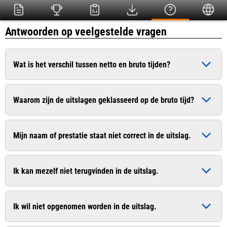
Antwoorden op veelgestelde vragen
Wat is het verschil tussen netto en bruto tijden?
De bruto tijd is de officiële tijd die ingaat op het moment dat
Waarom zijn de uitslagen geklasseerd op de bruto tijd?
het startschot heeft geklonken. De netto tijd (chiptijd) is de
zuivere tijd die pas ingaat op het moment dat u de startlijn
Dit is conform het wedstrijdreglement van de Atletiekunie.
passeert.
Mijn naam of prestatie staat niet correct in de uitslag.
Bij sommige evenementen worden uitslagen van recreanten
wel op de netto tijd geklasseerd. In de uitslag worden
Geef dit door aan de organisatie. De contactgegevens vindt u
meestal beide tijden vermeld.
Ik kan mezelf niet terugvinden in de uitslag.
vaak op de website van de organisatie.
Geef dit door aan de organisatie. De contactgegevens vindt u
Ik wil niet opgenomen worden in de uitslag.
vaak op de website van de organisatie.