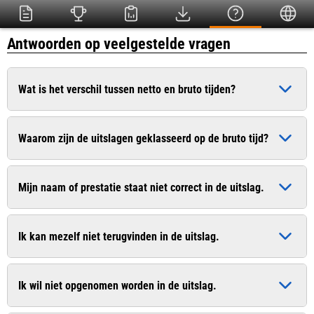
Antwoorden op veelgestelde vragen
Wat is het verschil tussen netto en bruto tijden?
De bruto tijd is de officiële tijd die ingaat op het moment dat
Waarom zijn de uitslagen geklasseerd op de bruto tijd?
het startschot heeft geklonken. De netto tijd (chiptijd) is de
zuivere tijd die pas ingaat op het moment dat u de startlijn
Dit is conform het wedstrijdreglement van de Atletiekunie.
passeert.
Mijn naam of prestatie staat niet correct in de uitslag.
Bij sommige evenementen worden uitslagen van recreanten
wel op de netto tijd geklasseerd. In de uitslag worden
Geef dit door aan de organisatie. De contactgegevens vindt u
meestal beide tijden vermeld.
Ik kan mezelf niet terugvinden in de uitslag.
vaak op de website van de organisatie.
Geef dit door aan de organisatie. De contactgegevens vindt u
Ik wil niet opgenomen worden in de uitslag.
vaak op de website van de organisatie.