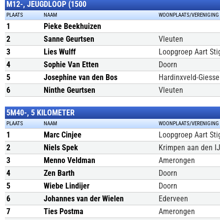
M12-, JEUGDLOOP (1500
PLAATS
NAAM
WOONPLAATS/VERENIGING
1
Pieke Beekhuizen
2
Sanne Geurtsen
Vleuten
3
Lies Wulff
Loopgroep Aart Sti
4
Sophie Van Etten
Doorn
5
Josephine van den Bos
Hardinxveld-Giess
6
Ninthe Geurtsen
Vleuten
5M40-, 5 KILOMETER
PLAATS
NAAM
WOONPLAATS/VERENIGING
1
Marc Cinjee
Loopgroep Aart Sti
2
Niels Spek
Krimpen aan den IJ
3
Menno Veldman
Amerongen
4
Zen Barth
Doorn
5
Wiebe Lindijer
Doorn
6
Johannes van der Wielen
Ederveen
7
Ties Postma
Amerongen