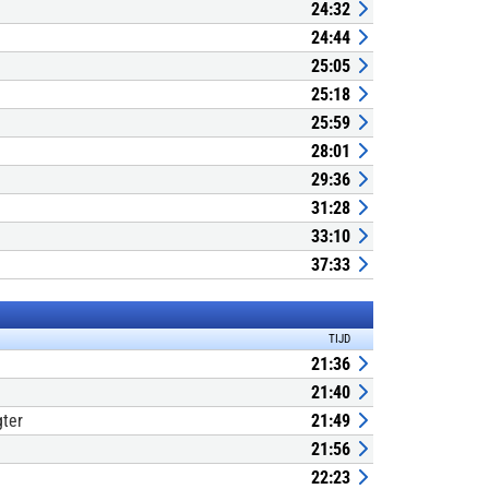
24:32
24:44
25:05
25:18
25:59
28:01
29:36
31:28
33:10
37:33
TIJD
21:36
21:40
gter
21:49
21:56
22:23