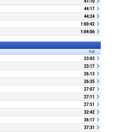
41:10
44:17
44:24
1:00:42
1:04:06
TIJD
23:03
23:17
26:13
26:35
27:07
27:11
27:51
32:42
36:17
37:31