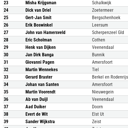
23
Misha Krijgsman
Schalkwijk
24
Dick van Driel
Zoetermeer
25
Gert-Jan Smit
Bergschenhoek
26
Erik Boswinkel
Leersum
27
John van Hamersveld
Scherpenzeel Gld
28
Eric Scholman
Cothen
29
Henk van Dijken
Veenendaal
30
Jan Dirk Banga
Bunnik
31
Giovanni Pagen
Amersfoort
32
Martin Wennekes
Tiel
33
Gerard Braster
Berkel en Rodenrijs
34
Johan van Santen
Amersfoort
35
Martin Voorendt
Nieuwegein
36
Ab van Duijl
Veenendaal
37
Aad Duiker
Doorn
38
Evert de Wit
Elst Ut
39
Sander Wijkstra
Zeist