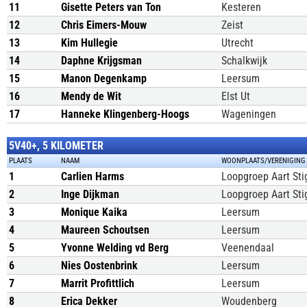
11
Gisette Peters van Ton
Kesteren
12
Chris Eimers-Mouw
Zeist
13
Kim Hullegie
Utrecht
14
Daphne Krijgsman
Schalkwijk
15
Manon Degenkamp
Leersum
16
Mendy de Wit
Elst Ut
17
Hanneke Klingenberg-Hoogs
Wageningen
5V40+, 5 KILOMETER
PLAATS
NAAM
WOONPLAATS/VERENIGING
1
Carlien Harms
Loopgroep Aart Sti
2
Inge Dijkman
Loopgroep Aart Sti
3
Monique Kaika
Leersum
4
Maureen Schoutsen
Leersum
5
Yvonne Welding vd Berg
Veenendaal
6
Nies Oostenbrink
Leersum
7
Marrit Profittlich
Leersum
8
Erica Dekker
Woudenberg