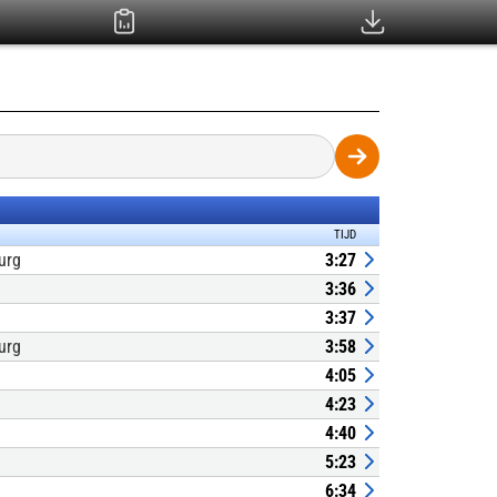
TIJD
urg
3:27
3:36
3:37
urg
3:58
4:05
4:23
4:40
5:23
6:34