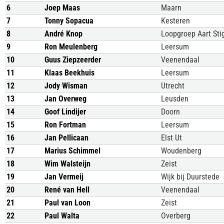
6
Joep Maas
Maarn
7
Tonny Sopacua
Kesteren
8
André Knop
Loopgroep Aart Sti
9
Ron Meulenberg
Leersum
10
Guus Ziepzeerder
Veenendaal
11
Klaas Beekhuis
Leersum
12
Jody Wisman
Utrecht
13
Jan Overweg
Leusden
14
Goof Lindijer
Doorn
15
Ron Fortman
Leersum
16
Jan Pellicaan
Elst Ut
17
Marius Schimmel
Woudenberg
18
Wim Walsteijn
Zeist
19
Jan Vermeij
Wijk bij Duurstede
20
René van Hell
Veenendaal
21
Paul van Loon
Zeist
22
Paul Walta
Overberg