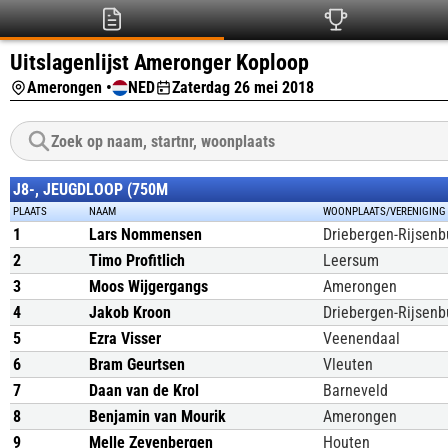
Uitslagenlijst Ameronger Koploop
Amerongen •
NED
Zaterdag 26 mei 2018
J8-, JEUGDLOOP (750M
PLAATS
NAAM
WOONPLAATS/VERENIGING
1
Lars Nommensen
Driebergen-Rijsenb
2
Timo Profitlich
Leersum
3
Moos Wijgergangs
Amerongen
4
Jakob Kroon
Driebergen-Rijsenb
5
Ezra Visser
Veenendaal
6
Bram Geurtsen
Vleuten
7
Daan van de Krol
Barneveld
8
Benjamin van Mourik
Amerongen
9
Melle Zevenbergen
Houten