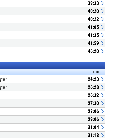
39:33
40:20
40:22
41:05
41:35
41:59
46:20
TIJD
gter
24:23
gter
26:28
26:32
27:30
28:06
29:06
31:04
31:18