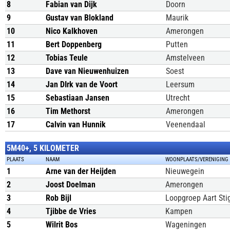
8
Fabian van Dijk
Doorn
9
Gustav van Blokland
Maurik
10
Nico Kalkhoven
Amerongen
11
Bert Doppenberg
Putten
12
Tobias Teule
Amstelveen
13
Dave van Nieuwenhuizen
Soest
14
Jan DIrk van de Voort
Leersum
15
Sebastiaan Jansen
Utrecht
16
Tim Methorst
Amerongen
17
Calvin van Hunnik
Veenendaal
5M40+, 5 KILOMETER
PLAATS
NAAM
WOONPLAATS/VERENIGING
1
Arne van der Heijden
Nieuwegein
2
Joost Doelman
Amerongen
3
Rob Bijl
Loopgroep Aart Sti
4
Tjibbe de Vries
Kampen
5
Wilrit Bos
Wageningen