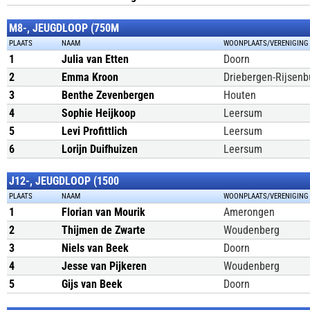
M8-, JEUGDLOOP (750M
PLAATS
NAAM
WOONPLAATS/VERENIGING
1
Julia van Etten
Doorn
2
Emma Kroon
Driebergen-Rijsenb
3
Benthe Zevenbergen
Houten
4
Sophie Heijkoop
Leersum
5
Levi Profittlich
Leersum
6
Lorijn Duifhuizen
Leersum
J12-, JEUGDLOOP (1500
PLAATS
NAAM
WOONPLAATS/VERENIGING
1
Florian van Mourik
Amerongen
2
Thijmen de Zwarte
Woudenberg
3
Niels van Beek
Doorn
4
Jesse van Pijkeren
Woudenberg
5
Gijs van Beek
Doorn