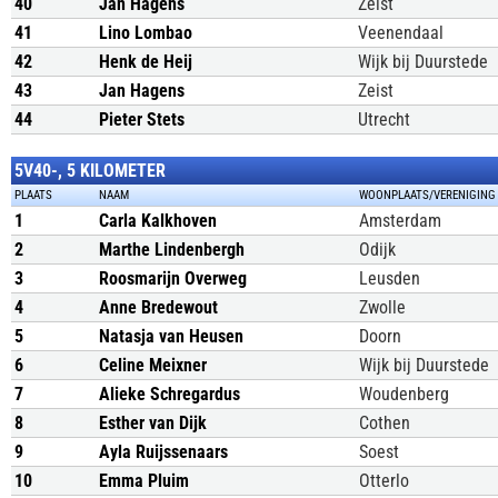
40
Jan Hagens
Zeist
41
Lino Lombao
Veenendaal
42
Henk de Heij
Wijk bij Duurstede
43
Jan Hagens
Zeist
44
Pieter Stets
Utrecht
5V40-, 5 KILOMETER
PLAATS
NAAM
WOONPLAATS/VERENIGING
1
Carla Kalkhoven
Amsterdam
2
Marthe Lindenbergh
Odijk
3
Roosmarijn Overweg
Leusden
4
Anne Bredewout
Zwolle
5
Natasja van Heusen
Doorn
6
Celine Meixner
Wijk bij Duurstede
7
Alieke Schregardus
Woudenberg
8
Esther van Dijk
Cothen
9
Ayla Ruijssenaars
Soest
10
Emma Pluim
Otterlo