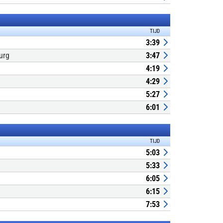
TIJD
3:39
urg
3:47
4:19
4:29
5:27
6:01
TIJD
5:03
5:33
6:05
6:15
7:53