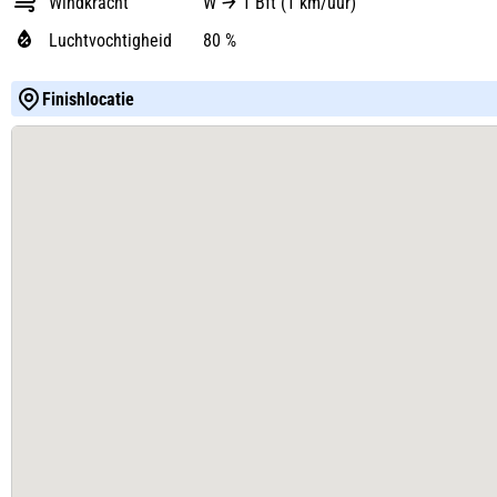
Windkracht
W
1 Bft (1 km/uur)
Luchtvochtigheid
80 %
Finishlocatie