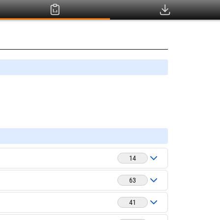
14
63
41