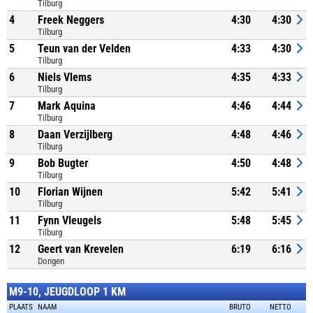
Tilburg
4
Freek Neggers
4:30
4:30
Tilburg
5
Teun van der Velden
4:33
4:30
Tilburg
6
Niels Vlems
4:35
4:33
Tilburg
7
Mark Aquina
4:46
4:44
Tilburg
8
Daan Verzijlberg
4:48
4:46
Tilburg
9
Bob Bugter
4:50
4:48
Tilburg
10
Florian Wijnen
5:42
5:41
Tilburg
11
Fynn Vleugels
5:48
5:45
Tilburg
12
Geert van Krevelen
6:19
6:16
Dongen
M9-10, JEUGDLOOP 1 KM
PLAATS
NAAM
BRUTO
NETTO