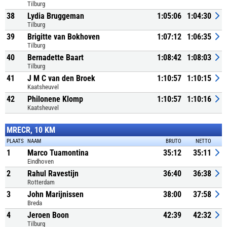
Tilburg
38
Lydia Bruggeman
1:05:06
1:04:30
Tilburg
39
Brigitte van Bokhoven
1:07:12
1:06:35
Tilburg
40
Bernadette Baart
1:08:42
1:08:03
Tilburg
41
J M C van den Broek
1:10:57
1:10:15
Kaatsheuvel
42
Philonene Klomp
1:10:57
1:10:16
Kaatsheuvel
MRECR, 10 KM
PLAATS
NAAM
BRUTO
NETTO
1
Marco Tuamontina
35:12
35:11
Eindhoven
2
Rahul Ravestijn
36:40
36:38
Rotterdam
3
John Marijnissen
38:00
37:58
Breda
4
Jeroen Boon
42:39
42:32
Tilburg