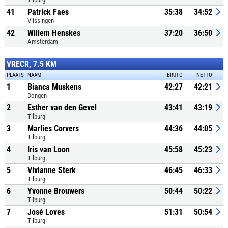
41
Patrick Faes
35:38
34:52
Vlissingen
42
Willem Henskes
37:20
36:50
Amsterdam
VRECR, 7.5 KM
PLAATS
NAAM
BRUTO
NETTO
1
Bianca Muskens
42:27
42:21
Dongen
2
Esther van den Gevel
43:41
43:19
Tilburg
3
Marlies Corvers
44:36
44:05
Tilburg
4
Iris van Loon
45:58
45:23
Tilburg
5
Vivianne Sterk
46:45
46:33
Tilburg
6
Yvonne Brouwers
50:44
50:22
Tilburg
7
José Loves
51:31
50:54
Tilburg