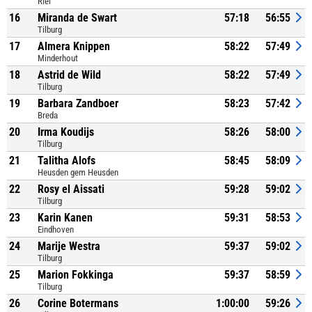
Riel
16
Miranda de Swart
57:18
56:55
Tilburg
17
Almera Knippen
58:22
57:49
Minderhout
18
Astrid de Wild
58:22
57:49
Tilburg
19
Barbara Zandboer
58:23
57:42
Breda
20
Irma Koudijs
58:26
58:00
Tilburg
21
Talitha Alofs
58:45
58:09
Heusden gem Heusden
22
Rosy el Aissati
59:28
59:02
Tilburg
23
Karin Kanen
59:31
58:53
Eindhoven
24
Marije Westra
59:37
59:02
Tilburg
25
Marion Fokkinga
59:37
58:59
Tilburg
26
Corine Botermans
1:00:00
59:26