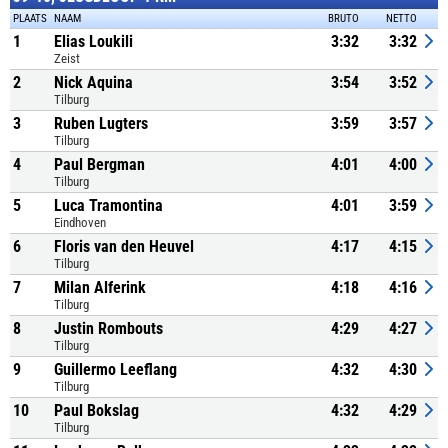
PLAATS
NAAM
BRUTO
NETTO
1
Elias Loukili
3:32
3:32
Zeist
2
Nick Aquina
3:54
3:52
Tilburg
3
Ruben Lugters
3:59
3:57
Tilburg
4
Paul Bergman
4:01
4:00
Tilburg
5
Luca Tramontina
4:01
3:59
Eindhoven
6
Floris van den Heuvel
4:17
4:15
Tilburg
7
Milan Alferink
4:18
4:16
Tilburg
8
Justin Rombouts
4:29
4:27
Tilburg
9
Guillermo Leeflang
4:32
4:30
Tilburg
10
Paul Bokslag
4:32
4:29
Tilburg