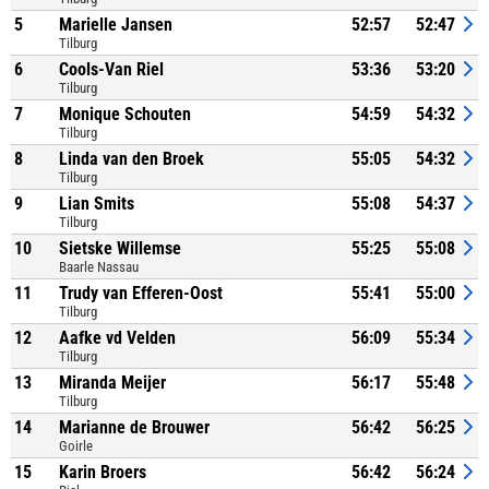
5
Marielle Jansen
52:57
52:47
Tilburg
6
Cools-Van Riel
53:36
53:20
Tilburg
7
Monique Schouten
54:59
54:32
Tilburg
8
Linda van den Broek
55:05
54:32
Tilburg
9
Lian Smits
55:08
54:37
Tilburg
10
Sietske Willemse
55:25
55:08
Baarle Nassau
11
Trudy van Efferen-Oost
55:41
55:00
Tilburg
12
Aafke vd Velden
56:09
55:34
Tilburg
13
Miranda Meijer
56:17
55:48
Tilburg
14
Marianne de Brouwer
56:42
56:25
Goirle
15
Karin Broers
56:42
56:24