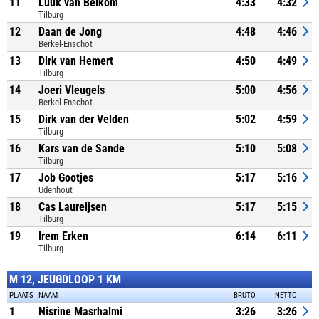
11
Luuk van Belkom
4:33
4:32
Tilburg
12
Daan de Jong
4:48
4:46
Berkel-Enschot
13
Dirk van Hemert
4:50
4:49
Tilburg
14
Joeri Vleugels
5:00
4:56
Berkel-Enschot
15
Dirk van der Velden
5:02
4:59
Tilburg
16
Kars van de Sande
5:10
5:08
Tilburg
17
Job Gootjes
5:17
5:16
Udenhout
18
Cas Laureijsen
5:17
5:15
Tilburg
19
Irem Erken
6:14
6:11
Tilburg
M 12, JEUGDLOOP 1 KM
PLAATS
NAAM
BRUTO
NETTO
1
Nisrine Masrhalmi
3:26
3:26