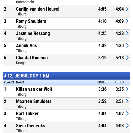
Barendrecht
2
Carlijn van den Heuvel
4:05
4:04
Tilburg
3
Romy Smulders
4:10
4:09
Tilburg
4
Jasmine Ressang
4:25
4:23
Tilburg
5
Anouk Vos
4:32
4:30
Tilburg
6
Chantal Kimenai
5:19
5:18
Dongen
J 12, JEUGDLOOP 1 KM
PLAATS
NAAM
BRUTO
NETTO
1
Kilian van der Wolf
3:36
3:35
Tilburg
2
Maarten Smulders
3:52
3:51
Tilburg
3
Bart Tukker
4:04
4:02
Tilburg
4
Siem Diederiks
4:04
4:03
Tilburg