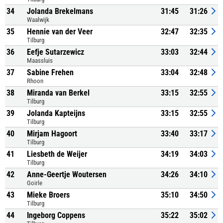
34
Jolanda Brekelmans
31:45
31:26
Waalwijk
35
Hennie van der Veer
32:47
32:35
Tilburg
36
Eefje Sutarzewicz
33:03
32:44
Maassluis
37
Sabine Frehen
33:04
32:48
Rhoon
38
Miranda van Berkel
33:15
32:55
Tilburg
39
Jolanda Kapteijns
33:15
32:55
Tilburg
40
Mirjam Hagoort
33:40
33:17
Tilburg
41
Liesbeth de Weijer
34:19
34:03
Tilburg
42
Anne-Geertje Woutersen
34:26
34:10
Goirle
43
Mieke Broers
35:10
34:50
Tilburg
44
Ingeborg Coppens
35:22
35:02