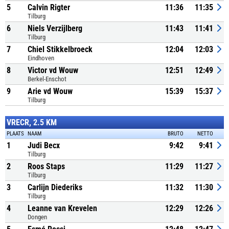
5
Calvin Rigter
11:36
11:35
Tilburg
6
Niels Verzijlberg
11:43
11:41
Tilburg
7
Chiel Stikkelbroeck
12:04
12:03
Eindhoven
8
Victor vd Wouw
12:51
12:49
Berkel-Enschot
9
Arie vd Wouw
15:39
15:37
Tilburg
VRECR, 2.5 KM
PLAATS
NAAM
BRUTO
NETTO
1
Judi Becx
9:42
9:41
Tilburg
2
Roos Staps
11:29
11:27
Tilburg
3
Carlijn Diederiks
11:32
11:30
Tilburg
4
Leanne van Krevelen
12:29
12:26
Dongen