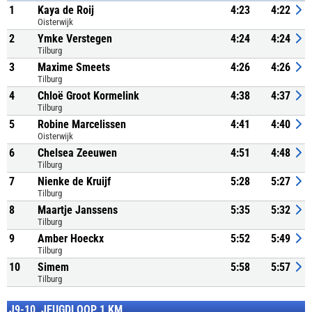
1
Kaya de Roij
4:23
4:22
Oisterwijk
2
Ymke Verstegen
4:24
4:24
Tilburg
3
Maxime Smeets
4:26
4:26
Tilburg
4
Chloë Groot Kormelink
4:38
4:37
Tilburg
5
Robine Marcelissen
4:41
4:40
Oisterwijk
6
Chelsea Zeeuwen
4:51
4:48
Tilburg
7
Nienke de Kruijf
5:28
5:27
Tilburg
8
Maartje Janssens
5:35
5:32
Tilburg
9
Amber Hoeckx
5:52
5:49
Tilburg
10
Simem
5:58
5:57
Tilburg
J9-10, JEUGDLOOP 1 KM