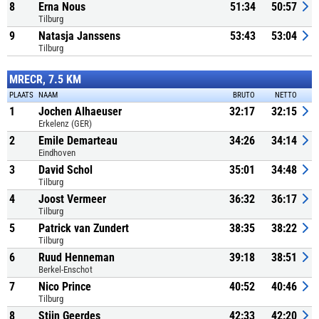
8
Erna Nous
51:34
50:57
Tilburg
9
Natasja Janssens
53:43
53:04
Tilburg
MRECR, 7.5 KM
PLAATS
NAAM
BRUTO
NETTO
1
Jochen Alhaeuser
32:17
32:15
Erkelenz (GER)
2
Emile Demarteau
34:26
34:14
Eindhoven
3
David Schol
35:01
34:48
Tilburg
4
Joost Vermeer
36:32
36:17
Tilburg
5
Patrick van Zundert
38:35
38:22
Tilburg
6
Ruud Henneman
39:18
38:51
Berkel-Enschot
7
Nico Prince
40:52
40:46
Tilburg
8
Stijn Geerdes
42:33
42:20