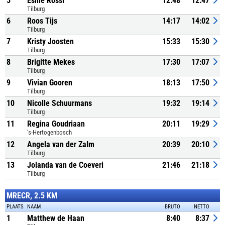
5
Esmé Rossi
12:48
12:47
Tilburg
6
Roos Tijs
14:17
14:02
Tilburg
7
Kristy Joosten
15:33
15:30
Tilburg
8
Brigitte Mekes
17:30
17:07
Tilburg
9
Vivian Gooren
18:13
17:50
Tilburg
10
Nicolle Schuurmans
19:32
19:14
Tilburg
11
Regina Goudriaan
20:11
19:29
's-Hertogenbosch
12
Angela van der Zalm
20:39
20:10
Tilburg
13
Jolanda van de Coeveri
21:46
21:18
Tilburg
MRECR, 2.5 KM
PLAATS
NAAM
BRUTO
NETTO
1
Matthew de Haan
8:40
8:37