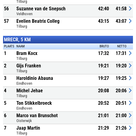
Tilburg
56
Suzanne van de Snepsch
42:40
41:58
Veldhoven
57
Evelien Beatrix Colleg
43:15
43:07
Tilburg
MRECR, 5 KM
PLAATS
NAAM
BRUTO
NETTO
1
Bram Kocx
17:32
17:31
Tilburg
2
Gijs Franken
19:21
19:20
Tilburg
3
Haroldinio Abauna
19:27
19:25
Eindhoven
4
Michel Jehae
20:08
20:06
Tilburg
5
Ton Stikkelbroeck
20:52
20:51
Eindhoven
6
Marco van Brunschot
21:01
21:00
Oisterwijk
7
Jaap Martin
21:29
21:26
Tilburg