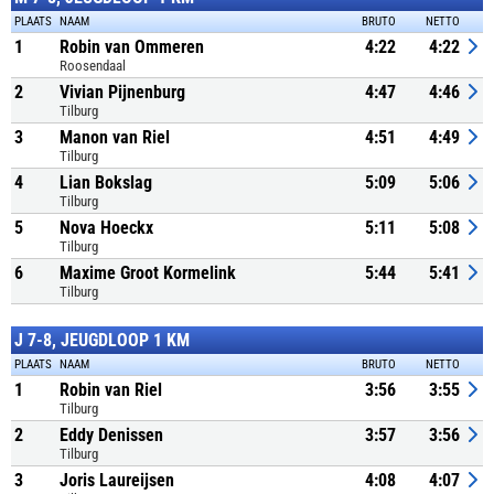
PLAATS
NAAM
BRUTO
NETTO
1
Robin van Ommeren
4:22
4:22
Roosendaal
2
Vivian Pijnenburg
4:47
4:46
Tilburg
3
Manon van Riel
4:51
4:49
Tilburg
4
Lian Bokslag
5:09
5:06
Tilburg
5
Nova Hoeckx
5:11
5:08
Tilburg
6
Maxime Groot Kormelink
5:44
5:41
Tilburg
J 7-8, JEUGDLOOP 1 KM
PLAATS
NAAM
BRUTO
NETTO
1
Robin van Riel
3:56
3:55
Tilburg
2
Eddy Denissen
3:57
3:56
Tilburg
3
Joris Laureijsen
4:08
4:07