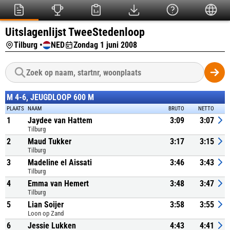
Uitslagenlijst TweeStedenloop
Tilburg •
NED
Zondag 1 juni 2008
M 4-6, JEUGDLOOP 600 M
PLAATS
NAAM
BRUTO
NETTO
1
Jaydee van Hattem
3:09
3:07
Tilburg
2
Maud Tukker
3:17
3:15
Tilburg
3
Madeline el Aissati
3:46
3:43
Tilburg
4
Emma van Hemert
3:48
3:47
Tilburg
5
Lian Soijer
3:58
3:55
Loon op Zand
6
Jessie Lukken
4:43
4:41