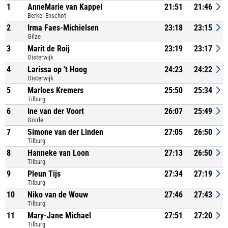
1
AnneMarie van Kappel
21:51
21:46
Berkel-Enschot
2
Irma Faes-Michielsen
23:18
23:15
Gilze
3
Marit de Roij
23:19
23:17
Oisterwijk
4
Larissa op 't Hoog
24:23
24:22
Oisterwijk
5
Marloes Kremers
25:50
25:34
Tilburg
6
Ine van der Voort
26:07
25:49
Goirle
7
Simone van der Linden
27:05
26:50
Tilburg
8
Hanneke van Loon
27:13
26:50
Tilburg
9
Pleun Tijs
27:34
27:19
Tilburg
10
Niko van de Wouw
27:46
27:43
Tilburg
11
Mary-Jane Michael
27:51
27:20
Tilburg