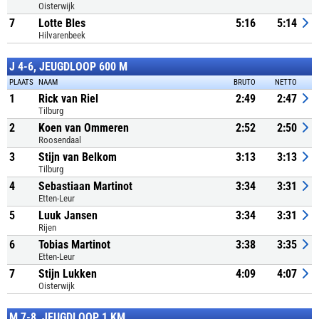
Oisterwijk
7
Lotte Bles
5:16
5:14
Hilvarenbeek
J 4-6, JEUGDLOOP 600 M
PLAATS
NAAM
BRUTO
NETTO
1
Rick van Riel
2:49
2:47
Tilburg
2
Koen van Ommeren
2:52
2:50
Roosendaal
3
Stijn van Belkom
3:13
3:13
Tilburg
4
Sebastiaan Martinot
3:34
3:31
Etten-Leur
5
Luuk Jansen
3:34
3:31
Rijen
6
Tobias Martinot
3:38
3:35
Etten-Leur
7
Stijn Lukken
4:09
4:07
Oisterwijk
M 7-8, JEUGDLOOP 1 KM