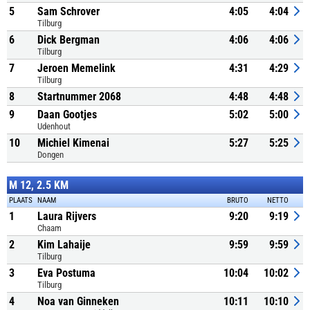
5
Sam Schrover
4:05
4:04
Tilburg
6
Dick Bergman
4:06
4:06
Tilburg
7
Jeroen Memelink
4:31
4:29
Tilburg
8
Startnummer 2068
4:48
4:48
9
Daan Gootjes
5:02
5:00
Udenhout
10
Michiel Kimenai
5:27
5:25
Dongen
M 12, 2.5 KM
PLAATS
NAAM
BRUTO
NETTO
1
Laura Rijvers
9:20
9:19
Chaam
2
Kim Lahaije
9:59
9:59
Tilburg
3
Eva Postuma
10:04
10:02
Tilburg
4
Noa van Ginneken
10:11
10:10