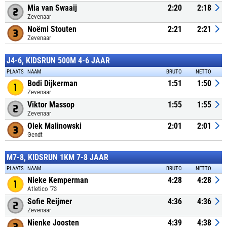
Mia van Swaaij
2:20
2:18
Zevenaar
Noëmi Stouten
2:21
2:21
Zevenaar
J4-6, KIDSRUN 500M 4-6 JAAR
PLAATS
NAAM
BRUTO
NETTO
Bodi Dijkerman
1:51
1:50
Zevenaar
Viktor Massop
1:55
1:55
Zevenaar
Olek Malinowski
2:01
2:01
Gendt
M7-8, KIDSRUN 1KM 7-8 JAAR
PLAATS
NAAM
BRUTO
NETTO
Nieke Kemperman
4:28
4:28
Atletico '73
Sofie Reijmer
4:36
4:36
Zevenaar
Nienke Joosten
4:39
4:38