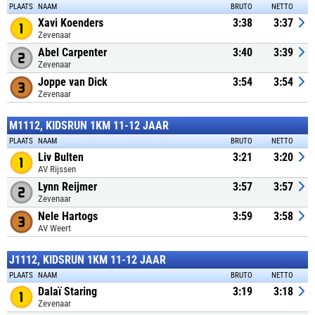
PLAATS
NAAM
BRUTO
NETTO
Xavi Koenders
3:38
3:37
Zevenaar
Abel Carpenter
3:40
3:39
Zevenaar
Joppe van Dick
3:54
3:54
Zevenaar
M1112, KIDSRUN 1KM 11-12 JAAR
PLAATS
NAAM
BRUTO
NETTO
Liv Bulten
3:21
3:20
AV Rijssen
Lynn Reijmer
3:57
3:57
Zevenaar
Nele Hartogs
3:59
3:58
AV Weert
J1112, KIDSRUN 1KM 11-12 JAAR
PLAATS
NAAM
BRUTO
NETTO
Dalaï Staring
3:19
3:18
Zevenaar