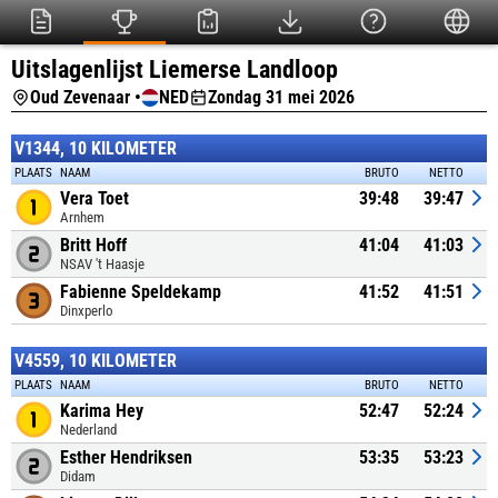
Uitslagenlijst Liemerse Landloop
Oud Zevenaar •
NED
Zondag 31 mei 2026
V1344, 10 KILOMETER
PLAATS
NAAM
BRUTO
NETTO
Vera Toet
39:48
39:47
Arnhem
Britt Hoff
41:04
41:03
NSAV 't Haasje
Fabienne Speldekamp
41:52
41:51
Dinxperlo
V4559, 10 KILOMETER
PLAATS
NAAM
BRUTO
NETTO
Karima Hey
52:47
52:24
Nederland
Esther Hendriksen
53:35
53:23
Didam