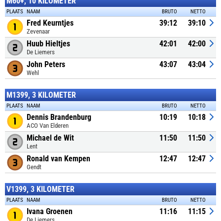
M60+, 10 KILOMETER
PLAATS
NAAM
BRUTO
NETTO
Fred Keurntjes
39:12
39:10
Zevenaar
Huub Hieltjes
42:01
42:00
De Liemers
John Peters
43:07
43:04
Wehl
M1399, 3 KILOMETER
PLAATS
NAAM
BRUTO
NETTO
Dennis Brandenburg
10:19
10:18
ACO Van Elderen
Michael de Wit
11:50
11:50
Lent
Ronald van Kempen
12:47
12:47
Gendt
V1399, 3 KILOMETER
PLAATS
NAAM
BRUTO
NETTO
Ivana Groenen
11:16
11:15
De Liemers