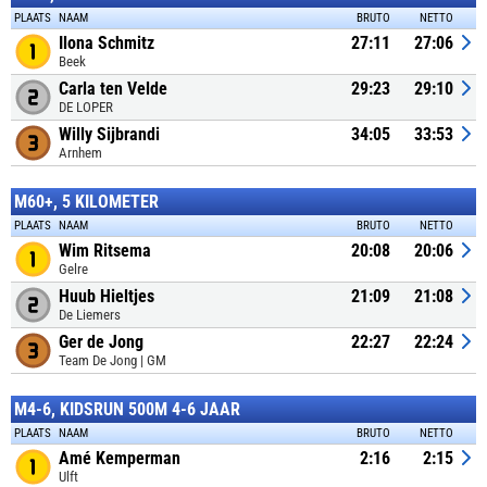
PLAATS
NAAM
BRUTO
NETTO
Ilona Schmitz
27:11
27:06
Beek
Carla ten Velde
29:23
29:10
DE LOPER
Willy Sijbrandi
34:05
33:53
Arnhem
M60+, 5 KILOMETER
PLAATS
NAAM
BRUTO
NETTO
Wim Ritsema
20:08
20:06
Gelre
Huub Hieltjes
21:09
21:08
De Liemers
Ger de Jong
22:27
22:24
Team De Jong | GM
M4-6, KIDSRUN 500M 4-6 JAAR
PLAATS
NAAM
BRUTO
NETTO
Amé Kemperman
2:16
2:15
Ulft