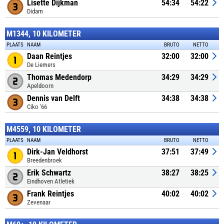
Lisette Dijkman
54:34
54:22
Didam
M1344, 10 KILOMETER
PLAATS
NAAM
BRUTO
NETTO
Daan Reintjes
32:00
32:00
De Liemers
Thomas Medendorp
34:29
34:29
Apeldoorn
Dennis van Delft
34:38
34:38
Ciko '66
M4559, 10 KILOMETER
PLAATS
NAAM
BRUTO
NETTO
Dirk-Jan Veldhorst
37:51
37:49
Breedenbroek
Erik Schwartz
38:27
38:25
Eindhoven Atletiek
Frank Reintjes
40:02
40:02
Zevenaar