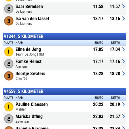
Saar Berndsen
11:58
11:57
De Liemers
Isa van den IJssel
13:17
13:16
De Liemers
V1344, 5 KILOMETER
PLAATS
NAAM
BRUTO
NETTO
Eline de Jong
17:05
17:04
Team De Jong | GM
Famke Heinst
17:17
17:16
Arnhem
Doortje Swaters
18:28
18:28
Ciko '66
V4559, 5 KILOMETER
PLAATS
NAAM
BRUTO
NETTO
Pauline Claessen
20:22
20:19
Malden
Mariska Uffing
22:03
21:57
Zevenaar
Danielle Bragonje
23:38
23:34