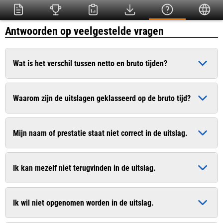
Antwoorden op veelgestelde vragen
Wat is het verschil tussen netto en bruto tijden?
De bruto tijd is de officiële tijd die ingaat op het moment dat
Waarom zijn de uitslagen geklasseerd op de bruto tijd?
het startschot heeft geklonken. De netto tijd (chiptijd) is de
zuivere tijd die pas ingaat op het moment dat u de startlijn
Dit is conform het wedstrijdreglement van de Atletiekunie.
passeert.
Mijn naam of prestatie staat niet correct in de uitslag.
Bij sommige evenementen worden uitslagen van recreanten
wel op de netto tijd geklasseerd. In de uitslag worden
Geef dit door aan de organisatie. De contactgegevens vindt u
meestal beide tijden vermeld.
Ik kan mezelf niet terugvinden in de uitslag.
vaak op de website van de organisatie.
Geef dit door aan de organisatie. De contactgegevens vindt u
Ik wil niet opgenomen worden in de uitslag.
vaak op de website van de organisatie.