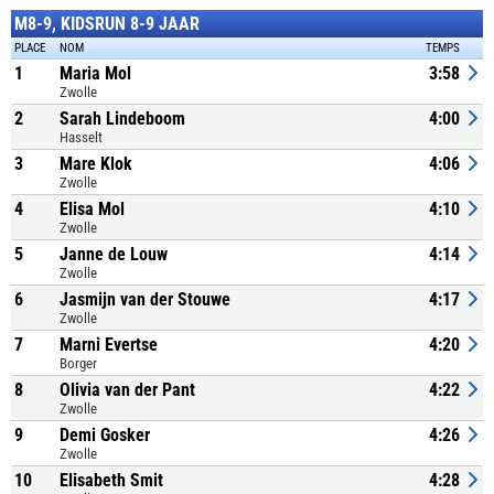
M8-9, KIDSRUN 8-9 JAAR
PLACE
NOM
TEMPS
1
Maria Mol
3:58
Zwolle
2
Sarah Lindeboom
4:00
Hasselt
3
Mare Klok
4:06
Zwolle
4
Elisa Mol
4:10
Zwolle
5
Janne de Louw
4:14
Zwolle
6
Jasmijn van der Stouwe
4:17
Zwolle
7
Marni Evertse
4:20
Borger
8
Olivia van der Pant
4:22
Zwolle
9
Demi Gosker
4:26
Zwolle
10
Elisabeth Smit
4:28