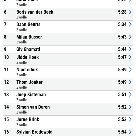
Zwolle
6
Boris van der Beek
5:28
Zwolle
7
Daan Geurts
5:34
Zwolle
8
Milan Busser
5:43
Zwolle
9
Giv Ghamati
5:44
10
Jidde Hoek
5:47
Zwolle
11
Naut odink
5:49
Zwolle
12
Thom Jonker
5:49
Zwolle
13
Joep Kisteman
5:51
Zwolle
14
Simon van Duren
5:52
Zwolle
15
Jorne Brink
5:53
Zwolle
16
Sylvian Bredewold
5:54