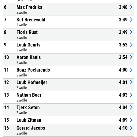
6
Max Fredriks
3:48
Zwolle
7
Sef Bredewold
3:49
Zwolle
8
Floris Rust
3:49
Zwolle
9
Luuk Geurts
3:53
Zwolle
10
Aaron Kanis
3:54
Zwolle
11
Boaz Poelarends
4:00
Zwolle
12
Luuk Hofmeijer
4:01
Zwolle
13
Nathan Boer
4:03
Zwolle
14
Tjerk Seton
4:04
Zwolle
15
Luuk Zitman
4:09
16
Gerard Jacobs
4:10
Zwolle