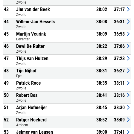
Zwolle
43
Jim van der Beek
38:02
37:17
Zwolle
44
Willem-Jan Hessels
38:08
36:31
Zwolle
45
Martijn Veurink
38:09
36:58
Deventer
46
Dewi De Ruiter
38:22
37:06
Zwolle
47
Thijs van Hulzen
38:29
37:23
Zwolle
48
Tijn Nijhof
38:31
36:27
Epe
49
Patrick Roos
38:35
38:11
Zwolle
50
Robert Bos
38:41
38:16
Zwolle
51
Arjan Hofmeijer
38:45
38:30
Zwolle
52
Rutger Hoekerd
38:52
38:09
Arnhem
53
Jelmer van Leusen
39:00
37:41