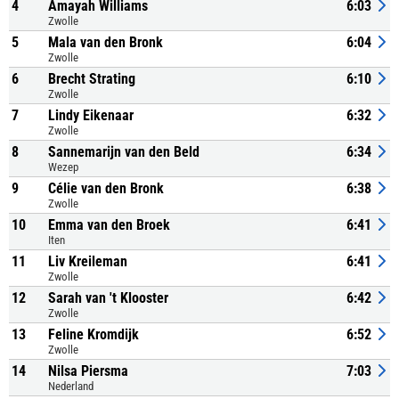
4
Amayah Williams
6:03
Zwolle
5
Mala van den Bronk
6:04
Zwolle
6
Brecht Strating
6:10
Zwolle
7
Lindy Eikenaar
6:32
Zwolle
8
Sannemarijn van den Beld
6:34
Wezep
9
Célie van den Bronk
6:38
Zwolle
10
Emma van den Broek
6:41
Iten
11
Liv Kreileman
6:41
Zwolle
12
Sarah van 't Klooster
6:42
Zwolle
13
Feline Kromdijk
6:52
Zwolle
14
Nilsa Piersma
7:03
Nederland