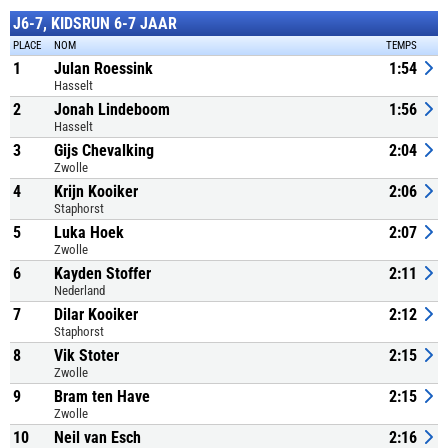
J6-7, KIDSRUN 6-7 JAAR
PLACE
NOM
TEMPS
1
Julan Roessink
1:54
Hasselt
2
Jonah Lindeboom
1:56
Hasselt
3
Gijs Chevalking
2:04
Zwolle
4
Krijn Kooiker
2:06
Staphorst
5
Luka Hoek
2:07
Zwolle
6
Kayden Stoffer
2:11
Nederland
7
Dilar Kooiker
2:12
Staphorst
8
Vik Stoter
2:15
Zwolle
9
Bram ten Have
2:15
Zwolle
10
Neil van Esch
2:16