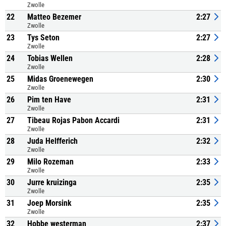
Zwolle
22
Matteo Bezemer
2:27
Zwolle
23
Tys Seton
2:27
Zwolle
24
Tobias Wellen
2:28
Zwolle
25
Midas Groenewegen
2:30
Zwolle
26
Pim ten Have
2:31
Zwolle
27
Tibeau Rojas Pabon Accardi
2:31
Zwolle
28
Juda Helfferich
2:32
Zwolle
29
Milo Rozeman
2:33
Zwolle
30
Jurre kruizinga
2:35
Zwolle
31
Joep Morsink
2:35
Zwolle
32
Hobbe westerman
2:37