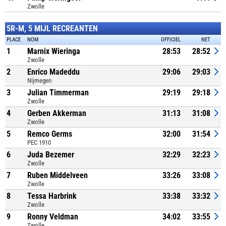
Zwolle
5R-M, 5 MIJL RECREANTEN
PLACE
NOM
OFFICIEL
NET
1
Marnix Wieringa
28:53
28:52
Zwolle
2
Enrico Madeddu
29:06
29:03
Nijmegen
3
Julian Timmerman
29:19
29:18
Zwolle
4
Gerben Akkerman
31:13
31:08
Zwolle
5
Remco Germs
32:00
31:54
PEC 1910
6
Juda Bezemer
32:29
32:23
Zwolle
7
Ruben Middelveen
33:26
33:08
Zwolle
8
Tessa Harbrink
33:38
33:32
Zwolle
9
Ronny Veldman
34:02
33:55
Zwolle