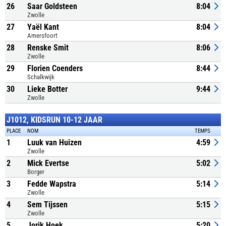
26
Saar Goldsteen
8:04
Zwolle
27
Yaël Kant
8:04
Amersfoort
28
Renske Smit
8:06
Zwolle
29
Florien Coenders
8:44
Schalkwijk
30
Lieke Botter
9:44
Zwolle
J1012, KIDSRUN 10-12 JAAR
PLACE
NOM
TEMPS
1
Luuk van Huizen
4:59
Zwolle
2
Mick Evertse
5:02
Borger
3
Fedde Wapstra
5:14
Zwolle
4
Sem Tijssen
5:15
Zwolle
5
Jorik Hoek
5:20