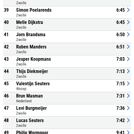
Zwolle
39
Simon Poelarends
6:45
Zwolle
40
Melle Dijkstra
6:45
Zwolle
41
Jorn Brandsma
6:50
Zwolle
42
Ruben Manders
6:51
Zwolle
43
Jesper Koopmans
7:03
Zwolle
44
Thijs Diekmeijer
7:13
Zwolle
45
Valentijn Seuters
7:15
Wezep
46
Brun Masman
7:31
Nederland
47
Levi Burgmeijer
7:36
Zwolle
48
Lucas Seuters
7:42
Zwolle
49
Philip Wormgoor
9:41