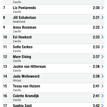
Zwolle
7
Liz Poelarends
2:30
Zwolle
8
Jill Schakelaar
2:31
Nederland
9
Anna Rozeman
2:32
Zwolle
10
Evi Hoekerd
2:33
Zwolle
11
Sofie Eerkes
2:33
Zwolle
12
Mare Eising
2:37
Zwolle
13
Jackie van Hittersum
2:38
Zwolle
14
Jada Welleweerd
2:38
Wezep
15
Tessa van Huizen
2:41
Zwolle
16
Colette Kromdijk
2:41
Zwolle
17
Sophia Smit
2:42