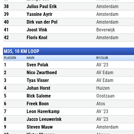
38
Julius Paul Erik
Amsterdam
39
Yassine Ayrir
Amsterdam
40
Dirk van der Pol
Amsterdam
41
Joost Vink
Beverwijk
42
Floris Knol
Amsterdam
M35, 10 KM LOOP
PLASSEN
NAVN
BY/CLUB
1
Sven Polak
AV '23
2
Nico Zwarthoed
AV Edam
3
Tyas Visser
AV Edam
4
Johan Horst
Huizen
5
Rick Salome
Oostzaan
6
Freek Boon
Atos
7
Leon Haverkamp
AV '23
8
Jacco Leeuwerink
AV '23
9
Steven Mauw
Amsterdam