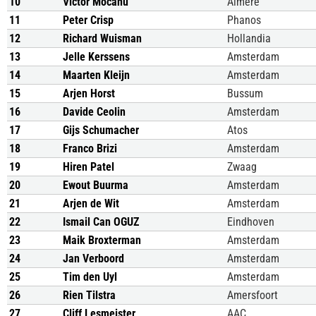
10
Victor Mocanu
Almere
11
Peter Crisp
Phanos
12
Richard Wuisman
Hollandia
13
Jelle Kerssens
Amsterdam
14
Maarten Kleijn
Amsterdam
15
Arjen Horst
Bussum
16
Davide Ceolin
Amsterdam
17
Gijs Schumacher
Atos
18
Franco Brizi
Amsterdam
19
Hiren Patel
Zwaag
20
Ewout Buurma
Amsterdam
21
Arjen de Wit
Amsterdam
22
Ismail Can OGUZ
Eindhoven
23
Maik Broxterman
Amsterdam
24
Jan Verboord
Amsterdam
25
Tim den Uyl
Amsterdam
26
Rien Tilstra
Amersfoort
27
Cliff Lesmeister
AAC