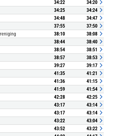
34:22
34:20
34:25
34:24
34:48
34:47
37:55
37:50
reniging
38:10
38:08
38:44
38:40
38:54
38:51
38:57
38:53
39:27
39:17
41:35
41:21
41:36
41:15
41:59
41:54
42:28
42:25
43:17
43:14
43:17
43:14
43:22
43:04
43:52
43:22