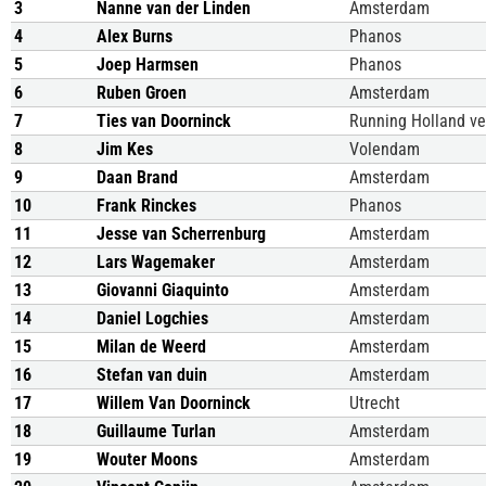
3
Nanne van der Linden
Amsterdam
4
Alex Burns
Phanos
5
Joep Harmsen
Phanos
6
Ruben Groen
Amsterdam
7
Ties van Doorninck
Running Holland ve
8
Jim Kes
Volendam
9
Daan Brand
Amsterdam
10
Frank Rinckes
Phanos
11
Jesse van Scherrenburg
Amsterdam
12
Lars Wagemaker
Amsterdam
13
Giovanni Giaquinto
Amsterdam
14
Daniel Logchies
Amsterdam
15
Milan de Weerd
Amsterdam
16
Stefan van duin
Amsterdam
17
Willem Van Doorninck
Utrecht
18
Guillaume Turlan
Amsterdam
19
Wouter Moons
Amsterdam