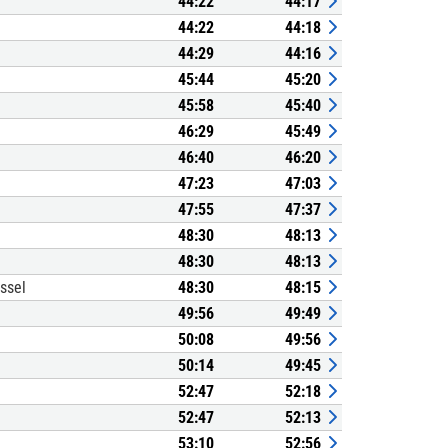
44:22
44:17
44:22
44:18
44:29
44:16
45:44
45:20
45:58
45:40
46:29
45:49
46:40
46:20
47:23
47:03
47:55
47:37
48:30
48:13
48:30
48:13
ssel
48:30
48:15
49:56
49:49
50:08
49:56
50:14
49:45
52:47
52:18
52:47
52:13
53:10
52:56