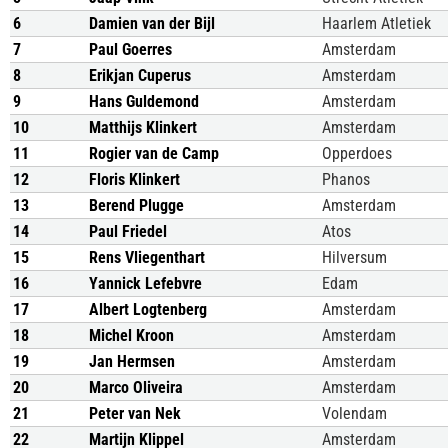
6
Damien van der Bijl
Haarlem Atletiek
7
Paul Goerres
Amsterdam
8
Erikjan Cuperus
Amsterdam
9
Hans Guldemond
Amsterdam
10
Matthijs Klinkert
Amsterdam
11
Rogier van de Camp
Opperdoes
12
Floris Klinkert
Phanos
13
Berend Plugge
Amsterdam
14
Paul Friedel
Atos
15
Rens Vliegenthart
Hilversum
16
Yannick Lefebvre
Edam
17
Albert Logtenberg
Amsterdam
18
Michel Kroon
Amsterdam
19
Jan Hermsen
Amsterdam
20
Marco Oliveira
Amsterdam
21
Peter van Nek
Volendam
22
Martijn Klippel
Amsterdam