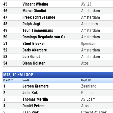
45
Vincent Wiering
AV '23
46
Marco Giuntini
Amsterdam
47
Freek schravesande
Amsterdam
48
Ralph Jagt
Apeldoorn
49
Teun Timmermans
Amsterdam
50
Domingo Regalado van Os
Amsterdam
51
Steef Bleeker
Ilpendam
52
Baris Akardere
Amsterdam
53
Luiz Ganut
Amsterdam
54
Glenn Holster
Atos
M45, 10 KM LOOP
PLASSEN
NAVN
BY/CLUB
1
Jeroen Kramere
Zaanland
2
Jelle Kok
Phanos
3
Thomas Merlijn
AV Edam
4
Daniël Peters
Atos
5
Jaap Vink
Utrecht Atletiek