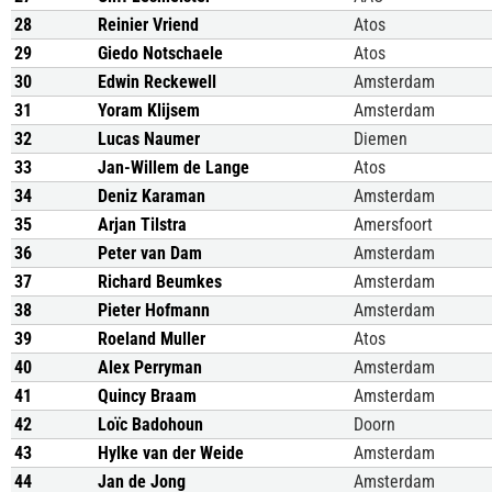
28
Reinier Vriend
Atos
29
Giedo Notschaele
Atos
30
Edwin Reckewell
Amsterdam
31
Yoram Klijsem
Amsterdam
32
Lucas Naumer
Diemen
33
Jan-Willem de Lange
Atos
34
Deniz Karaman
Amsterdam
35
Arjan Tilstra
Amersfoort
36
Peter van Dam
Amsterdam
37
Richard Beumkes
Amsterdam
38
Pieter Hofmann
Amsterdam
39
Roeland Muller
Atos
40
Alex Perryman
Amsterdam
41
Quincy Braam
Amsterdam
42
Loïc Badohoun
Doorn
43
Hylke van der Weide
Amsterdam
44
Jan de Jong
Amsterdam