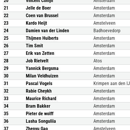
20
Vincent Conijn
Amsterdam
21
Jelle de Boer
Amsterdam
22
Coen van Brussel
Amsterdam
23
Kardo Heijt
Amstelveen
24
Damien van der Linden
Badhoevedorp
25
Thijmen Huiberts
Amsterdam
26
Tim Smit
Amsterdam
27
Erik van Zetten
Amsterdam
28
Job Rietvelt
Atos
29
Yannick Bergsma
Amsterdam
30
Milan Veldhuizen
Amsterdam
31
Pascal Vogels
Krimpen aan den IJ
32
Rabie Cheykh
Amsterdam
33
Maurice Richard
Amsterdam
34
Bram Bakker
Amsterdam
35
Pieter de wolff
Amsterdam
36
Lasha Songuliia
Amsterdam
37
Zhenyu Gao
Amstelveen