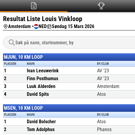
Resultat Liste Louis Vinkloop
Amsterdam •
NED
Søndag 15 Mars 2026
MJUN, 10 KM LOOP
PLASSEN
NAVN
BY/CLUB
1
Ivan Leeuwerink
AV '23
2
Finn Posthumus
AV '23
3
Luuk Alderden
Amsterdam
4
David Spits
Atos
MSEN, 10 KM LOOP
PLASSEN
NAVN
BY/CLUB
1
David Bolscher
Atos
2
Tom Adolphus
Phanos