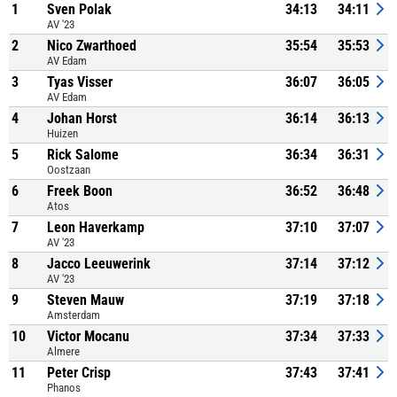
1
Sven Polak
34:13
34:11
AV '23
2
Nico Zwarthoed
35:54
35:53
AV Edam
3
Tyas Visser
36:07
36:05
AV Edam
4
Johan Horst
36:14
36:13
Huizen
5
Rick Salome
36:34
36:31
Oostzaan
6
Freek Boon
36:52
36:48
Atos
7
Leon Haverkamp
37:10
37:07
AV '23
8
Jacco Leeuwerink
37:14
37:12
AV '23
9
Steven Mauw
37:19
37:18
Amsterdam
10
Victor Mocanu
37:34
37:33
Almere
11
Peter Crisp
37:43
37:41
Phanos