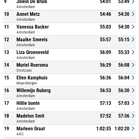
9
Jolein De Bruin
54:01
53:49
Amsterdam
10
Annet Metz
54:46
54:30
Amsterdam
11
Vanessa Backer
55:03
54:30
Amsterdam
12
Maaike Smeels
55:57
55:15
Amsterdam
13
Liza Groeneveld
56:09
55:33
Amsterdam
14
Muriel Roersma
56:29
56:08
Oostzaan
15
Ellen Kamphuis
56:36
56:04
Maarsbergen
16
Willemijn Ruberg
56:53
56:30
Amsterdam
17
Hillie bonte
57:13
57:03
Amsterdam
18
Madelon Smit
57:52
57:36
Amsterdam
19
Marleen Graat
1:02:35
1:02:20
AAC