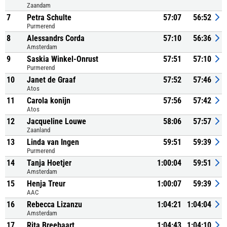
Zaandam
7
Petra Schulte
57:07
56:52
Purmerend
8
Alessandrs Corda
57:10
56:36
Amsterdam
9
Saskia Winkel-Onrust
57:51
57:10
Purmerend
10
Janet de Graaf
57:52
57:46
Atos
11
Carola konijn
57:56
57:42
Atos
12
Jacqueline Louwe
58:06
57:57
Zaanland
13
Linda van Ingen
59:51
59:39
Purmerend
14
Tanja Hoetjer
1:00:04
59:51
Amsterdam
15
Henja Treur
1:00:07
59:39
AAC
16
Rebecca Lizanzu
1:04:21
1:04:04
Amsterdam
17
Rita Breebaart
1:04:43
1:04:10