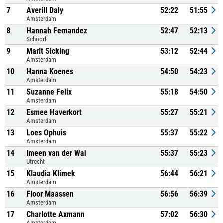
7
Averill Daly
52:22
51:55
Amsterdam
8
Hannah Fernandez
52:47
52:13
Schoorl
9
Marit Sicking
53:12
52:44
Amsterdam
10
Hanna Koenes
54:50
54:23
Amsterdam
11
Suzanne Felix
55:18
54:50
Amsterdam
12
Esmee Haverkort
55:27
55:21
Amsterdam
13
Loes Ophuis
55:37
55:22
Amsterdam
14
Imeen van der Wal
55:37
55:23
Utrecht
15
Klaudia Klimek
56:44
56:21
Amsterdam
16
Floor Maassen
56:56
56:39
Amsterdam
17
Charlotte Axmann
57:02
56:30
Amsterdam