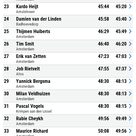
23
Kardo Heijt
45:44
45:20
Amstelveen
24
Damien van der Linden
45:58
45:40
Badhoevedorp
25
Thijmen Huiberts
46:29
45:49
Amsterdam
26
Tim Smit
46:40
46:20
Amsterdam
27
Erik van Zetten
47:23
47:03
Amsterdam
28
Job Rietvelt
47:55
47:37
Atos
29
Yannick Bergsma
48:30
48:13
Amsterdam
30
Milan Veldhuizen
48:30
48:13
Amsterdam
31
Pascal Vogels
48:30
48:15
Krimpen aan den IJssel
32
Rabie Cheykh
49:56
49:49
Amsterdam
33
Maurice Richard
50:08
49:56