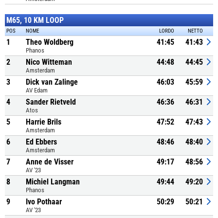
M65, 10 KM LOOP
POS
NOME
LORDO
NETTO
1
Theo Woldberg
41:45
41:43
Phanos
2
Nico Witteman
44:48
44:45
Amsterdam
3
Dick van Zalinge
46:03
45:59
AV Edam
4
Sander Rietveld
46:36
46:31
Atos
5
Harrie Brils
47:52
47:43
Amsterdam
6
Ed Ebbers
48:46
48:40
Amsterdam
7
Anne de Visser
49:17
48:56
AV '23
8
Michiel Langman
49:44
49:20
Phanos
9
Ivo Pothaar
50:29
50:21
AV '23