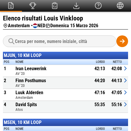
Elenco risultati Louis Vinkloop
Amsterdam •
NED
Domenica 15 Marzo 2026
MJUN, 10 KM LOOP
POS
NOME
LORDO
NETTO
1
Ivan Leeuwerink
42:13
42:08
AV '23
2
Finn Posthumus
44:20
44:13
AV '23
3
Luuk Alderden
47:16
47:05
Amsterdam
4
David Spits
55:35
55:16
Atos
MSEN, 10 KM LOOP
POS
NOME
LORDO
NETTO