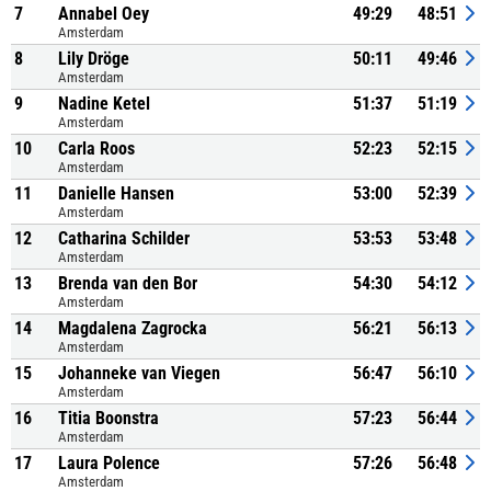
7
Annabel Oey
49:29
48:51
Amsterdam
8
Lily Dröge
50:11
49:46
Amsterdam
9
Nadine Ketel
51:37
51:19
Amsterdam
10
Carla Roos
52:23
52:15
Amsterdam
11
Danielle Hansen
53:00
52:39
Amsterdam
12
Catharina Schilder
53:53
53:48
Amsterdam
13
Brenda van den Bor
54:30
54:12
Amsterdam
14
Magdalena Zagrocka
56:21
56:13
Amsterdam
15
Johanneke van Viegen
56:47
56:10
Amsterdam
16
Titia Boonstra
57:23
56:44
Amsterdam
17
Laura Polence
57:26
56:48
Amsterdam