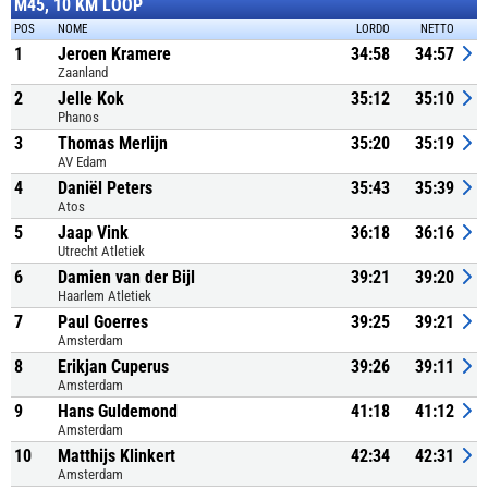
M45, 10 KM LOOP
POS
NOME
LORDO
NETTO
1
Jeroen Kramere
34:58
34:57
Zaanland
2
Jelle Kok
35:12
35:10
Phanos
3
Thomas Merlijn
35:20
35:19
AV Edam
4
Daniël Peters
35:43
35:39
Atos
5
Jaap Vink
36:18
36:16
Utrecht Atletiek
6
Damien van der Bijl
39:21
39:20
Haarlem Atletiek
7
Paul Goerres
39:25
39:21
Amsterdam
8
Erikjan Cuperus
39:26
39:11
Amsterdam
9
Hans Guldemond
41:18
41:12
Amsterdam
10
Matthijs Klinkert
42:34
42:31
Amsterdam