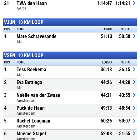
21
TWA den Haan
1:14:47
1:14:21
AV '23
VJUN, 10 KM LOOP
POS
NOME
LORDO
NETTO
1
Mare Schravesande
51:13
50:58
Atos
VSEN, 10 KM LOOP
POS
NOME
LORDO
NETTO
1
Tess Boekema
36:18
36:15
Atos
2
Eva Bottinga
44:26
44:20
Atos
3
Noëlle van der Zwaan
44:31
43:55
Amsterdam
4
Puck de Haan
49:13
48:54
Amsterdam
5
Rachel Longman
50:26
50:07
Amsterdam
6
Mnême Stapel
52:08
51:55
Amsterdam