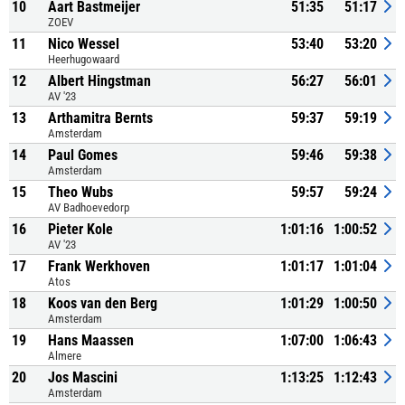
10
Aart Bastmeijer
51:35
51:17
ZOEV
11
Nico Wessel
53:40
53:20
Heerhugowaard
12
Albert Hingstman
56:27
56:01
AV '23
13
Arthamitra Bernts
59:37
59:19
Amsterdam
14
Paul Gomes
59:46
59:38
Amsterdam
15
Theo Wubs
59:57
59:24
AV Badhoevedorp
16
Pieter Kole
1:01:16
1:00:52
AV '23
17
Frank Werkhoven
1:01:17
1:01:04
Atos
18
Koos van den Berg
1:01:29
1:00:50
Amsterdam
19
Hans Maassen
1:07:00
1:06:43
Almere
20
Jos Mascini
1:13:25
1:12:43
Amsterdam