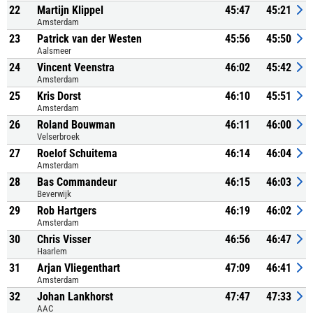
22
Martijn Klippel
45:47
45:21
Amsterdam
23
Patrick van der Westen
45:56
45:50
Aalsmeer
24
Vincent Veenstra
46:02
45:42
Amsterdam
25
Kris Dorst
46:10
45:51
Amsterdam
26
Roland Bouwman
46:11
46:00
Velserbroek
27
Roelof Schuitema
46:14
46:04
Amsterdam
28
Bas Commandeur
46:15
46:03
Beverwijk
29
Rob Hartgers
46:19
46:02
Amsterdam
30
Chris Visser
46:56
46:47
Haarlem
31
Arjan Vliegenthart
47:09
46:41
Amsterdam
32
Johan Lankhorst
47:47
47:33
AAC