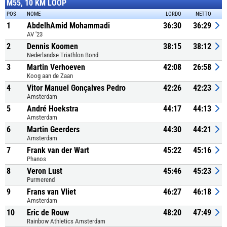
M55, 10 KM LOOP
POS
NOME
LORDO
NETTO
1
AbdelhAmid Mohammadi
36:30
36:29
AV '23
2
Dennis Koomen
38:15
38:12
Nederlandse Triathlon Bond
3
Martin Verhoeven
42:08
26:58
Koog aan de Zaan
4
Vitor Manuel Gonçalves Pedro
42:26
42:23
Amsterdam
5
André Hoekstra
44:17
44:13
Amsterdam
6
Martin Geerders
44:30
44:21
Amsterdam
7
Frank van der Wart
45:22
45:16
Phanos
8
Veron Lust
45:46
45:23
Purmerend
9
Frans van Vliet
46:27
46:18
Amsterdam
10
Eric de Rouw
48:20
47:49
Rainbow Athletics Amsterdam