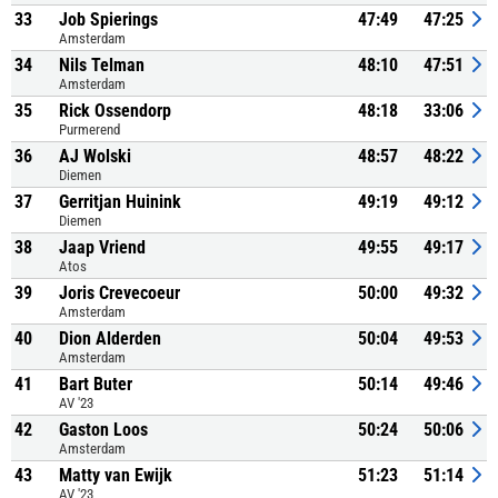
33
Job Spierings
47:49
47:25
Amsterdam
34
Nils Telman
48:10
47:51
Amsterdam
35
Rick Ossendorp
48:18
33:06
Purmerend
36
AJ Wolski
48:57
48:22
Diemen
37
Gerritjan Huinink
49:19
49:12
Diemen
38
Jaap Vriend
49:55
49:17
Atos
39
Joris Crevecoeur
50:00
49:32
Amsterdam
40
Dion Alderden
50:04
49:53
Amsterdam
41
Bart Buter
50:14
49:46
AV '23
42
Gaston Loos
50:24
50:06
Amsterdam
43
Matty van Ewijk
51:23
51:14
AV '23