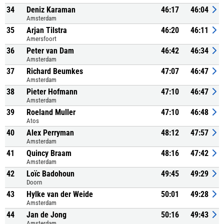
34
Deniz Karaman
46:17
46:04
Amsterdam
35
Arjan Tilstra
46:20
46:11
Amersfoort
36
Peter van Dam
46:42
46:34
Amsterdam
37
Richard Beumkes
47:07
46:47
Amsterdam
38
Pieter Hofmann
47:10
46:47
Amsterdam
39
Roeland Muller
47:10
46:48
Atos
40
Alex Perryman
48:12
47:57
Amsterdam
41
Quincy Braam
48:16
47:42
Amsterdam
42
Loïc Badohoun
49:45
49:29
Doorn
43
Hylke van der Weide
50:01
49:28
Amsterdam
44
Jan de Jong
50:16
49:43
Amsterdam