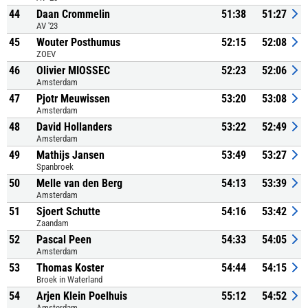
44
Daan Crommelin
51:38
51:27
AV '23
45
Wouter Posthumus
52:15
52:08
ZOEV
46
Olivier MIOSSEC
52:23
52:06
Amsterdam
47
Pjotr Meuwissen
53:20
53:08
Amsterdam
48
David Hollanders
53:22
52:49
Amsterdam
49
Mathijs Jansen
53:49
53:27
Spanbroek
50
Melle van den Berg
54:13
53:39
Amsterdam
51
Sjoert Schutte
54:16
53:42
Zaandam
52
Pascal Peen
54:33
54:05
Amsterdam
53
Thomas Koster
54:44
54:15
Broek in Waterland
54
Arjen Klein Poelhuis
55:12
54:52
Amsterdam