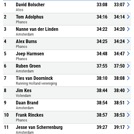
1
David Bolscher
33:08
33:07
Atos
2
Tom Adolphus
34:16
34:14
Phanos
3
Nanne van der Linden
34:22
34:20
Amsterdam
4
Alex Burns
34:25
34:24
Phanos
5
Joep Harmsen
34:48
34:47
Phanos
6
Ruben Groen
37:55
37:50
Amsterdam
7
Ties van Doorninck
38:10
38:08
Running Holland vereniging
8
Jim Kes
38:44
38:40
Volendam
9
Daan Brand
38:54
38:51
Amsterdam
10
Frank Rinckes
38:57
38:53
Phanos
11
Jesse van Scherrenburg
39:27
39:17
Amsterdam