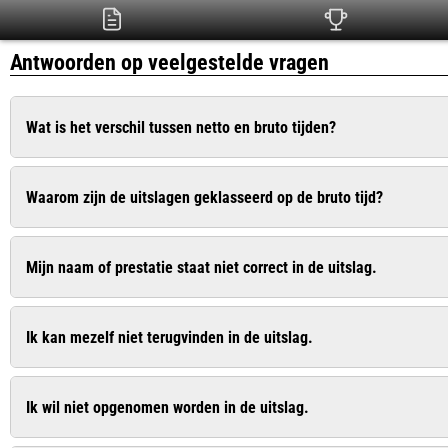
Antwoorden op veelgestelde vragen
Wat is het verschil tussen netto en bruto tijden?
De bruto tijd is de officiële tijd die ingaat op het moment dat het 
Waarom zijn de uitslagen geklasseerd op de bruto tijd?
is de zuivere tijd die pas ingaat op het moment dat u de startlijn
Dit is conform het wedstrijdreglement van de Atletiekunie. Bij
Mijn naam of prestatie staat niet correct in de uitslag.
recreanten wel op de netto tijd geklasseerd. In de uitslag worde
Geef dit door aan de organisatie. De contactgegevens vindt u vaa
Ik kan mezelf niet terugvinden in de uitslag.
Geef dit door aan de organisatie. De contactgegevens vindt u vaa
Ik wil niet opgenomen worden in de uitslag.