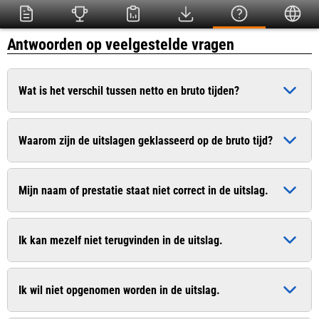
Antwoorden op veelgestelde vragen
Wat is het verschil tussen netto en bruto tijden?
De bruto tijd is de officiële tijd die ingaat op het moment dat
Waarom zijn de uitslagen geklasseerd op de bruto tijd?
het startschot heeft geklonken. De netto tijd (chiptijd) is de
zuivere tijd die pas ingaat op het moment dat u de startlijn
Dit is conform het wedstrijdreglement van de Atletiekunie.
passeert.
Mijn naam of prestatie staat niet correct in de uitslag.
Bij sommige evenementen worden uitslagen van recreanten
wel op de netto tijd geklasseerd. In de uitslag worden
Geef dit door aan de organisatie. De contactgegevens vindt u
meestal beide tijden vermeld.
Ik kan mezelf niet terugvinden in de uitslag.
vaak op de website van de organisatie.
Geef dit door aan de organisatie. De contactgegevens vindt u
Ik wil niet opgenomen worden in de uitslag.
vaak op de website van de organisatie.