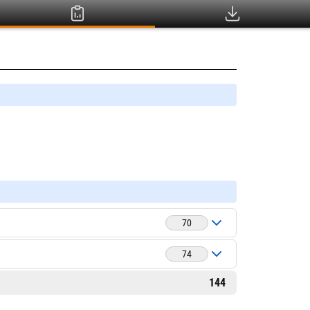
70
74
144