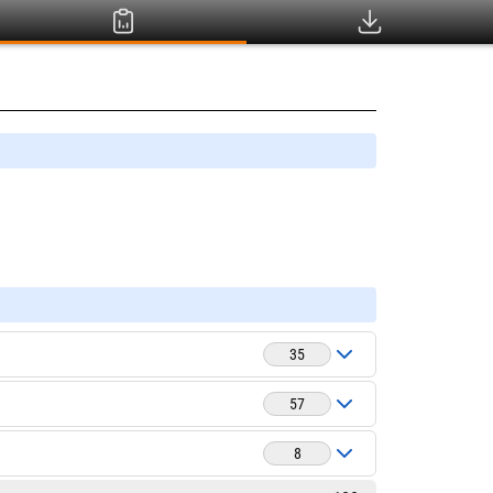
35
57
8