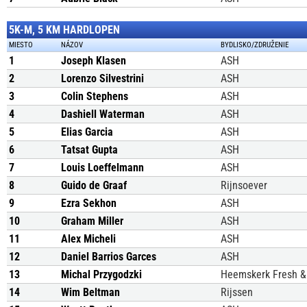
5K-M, 5 KM HARDLOPEN
MIESTO
NÁZOV
BYDLISKO/ZDRUŽENIE
1
Joseph Klasen
ASH
2
Lorenzo Silvestrini
ASH
3
Colin Stephens
ASH
4
Dashiell Waterman
ASH
5
Elias Garcia
ASH
6
Tatsat Gupta
ASH
7
Louis Loeffelmann
ASH
8
Guido de Graaf
Rijnsoever
9
Ezra Sekhon
ASH
10
Graham Miller
ASH
11
Alex Micheli
ASH
12
Daniel Barrios Garces
ASH
13
Michal Przygodzki
Heemskerk Fresh & 
14
Wim Beltman
Rijssen