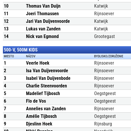
10
Thomas Van Duijn
Katwijk
11
Joeri Thomassen
Rijnsoever
12
Jari Van Duijvenvoorde
Katwijk
13
Lukas van Zanden
Katwijk
14
Nick van Egmond
Grootegast
500-V, 500M KIDS
MIESTO
NÁZOV
BYDLISKO/ZDRUŽENIE
1
Veerle Hoek
Rijnsoever
2
Isa Van Duijvenvoorde
Rijnsoever
3
Isabel Van Duijvenbode
Rijnsoever
4
Charlie Steenvoorden
Rijnsoever
5
Madelief Tijbosch
Oegstgeest
6
Flo de Vos
Oegstgeest
7
Annelies van Zanden
Rijnsoever
8
Amélie Tijbosch
Oegstgeest
9
Djeslinn Hoek
Rijnsburg