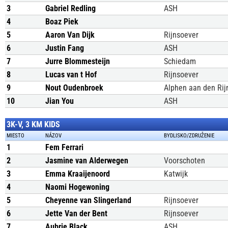
3
Gabriel Redling
ASH
4
Boaz Piek
5
Aaron Van Dijk
Rijnsoever
6
Justin Fang
ASH
7
Jurre Blommesteijn
Schiedam
8
Lucas van t Hof
Rijnsoever
9
Nout Oudenbroek
Alphen aan den Rij
10
Jian You
ASH
3K-V, 3 KM KIDS
MIESTO
NÁZOV
BYDLISKO/ZDRUŽENIE
1
Fem Ferrari
2
Jasmine van Alderwegen
Voorschoten
3
Emma Kraaijenoord
Katwijk
4
Naomi Hogewoning
5
Cheyenne van Slingerland
Rijnsoever
6
Jette Van der Bent
Rijnsoever
7
Aubrie Black
ASH