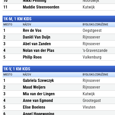
10
Nikki Penning
Noordwijk
11
Maddie Steenvoorden
Katwijk
1K-M, 1 KM KIDS
MIESTO
NÁZOV
BYDLISKO/ZDRUŽENIE
1
Rev de Vos
Oegstgeest
2
Daniël Van Duijn
Rijnsoever
3
Abel van Zanden
Rijnsoever
4
Nolan van der Plas
's-Gravenzande
5
Philip Roos
Valkenburg
1K-V, 1 KM KIDS
MIESTO
NÁZOV
BYDLISKO/ZDRUŽENIE
1
Gabriela Szewczyk
Rijnsoever
2
Maud Weijers
Rijnsoever
3
Mia van der Lingen
Katwijk
4
Anne van Egmond
Grootegast
5
Elise Boelens
Vleuten
6
Angel Hogewoning