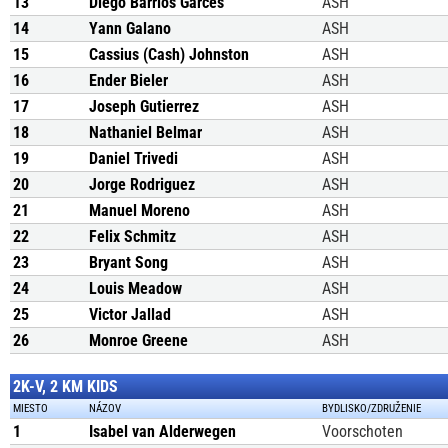
13
Diego Barrios Garces
ASH
14
Yann Galano
ASH
15
Cassius (Cash) Johnston
ASH
16
Ender Bieler
ASH
17
Joseph Gutierrez
ASH
18
Nathaniel Belmar
ASH
19
Daniel Trivedi
ASH
20
Jorge Rodriguez
ASH
21
Manuel Moreno
ASH
22
Felix Schmitz
ASH
23
Bryant Song
ASH
24
Louis Meadow
ASH
25
Victor Jallad
ASH
26
Monroe Greene
ASH
2K-V, 2 KM KIDS
MIESTO
NÁZOV
BYDLISKO/ZDRUŽENIE
1
Isabel van Alderwegen
Voorschoten