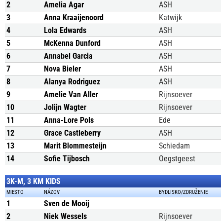
2
Amelia Agar
ASH
3
Anna Kraaijenoord
Katwijk
4
Lola Edwards
ASH
5
McKenna Dunford
ASH
6
Annabel Garcia
ASH
7
Nova Bieler
ASH
8
Alanya Rodriguez
ASH
9
Amelie Van Aller
Rijnsoever
10
Jolijn Wagter
Rijnsoever
11
Anna-Lore Pols
Ede
12
Grace Castleberry
ASH
13
Marit Blommesteijn
Schiedam
14
Sofie Tijbosch
Oegstgeest
3K-M, 3 KM KIDS
MIESTO
NÁZOV
BYDLISKO/ZDRUŽENIE
1
Sven de Mooij
2
Niek Wessels
Rijnsoever