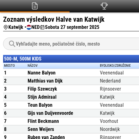
Zoznam výsledkov Halve van Katwijk
Katwijk •
NED
Sobota 27 september 2025
500-M, 500M KIDS
MIESTO
NÁZOV
BYDLISKO/ZDRUŽENIE
1
Nanne Balyon
Veenendaal
2
Matthias van Dijk
Nederland
3
Filip Szewczyk
Rijnsoever
4
Stijn Admiraal
Katwijk
5
Teun Balyon
Veenendaal
6
Gijs van Duijvenvoorde
Katwijk
7
Flint Beckmann
Voorhout
8
Senn Weijers
Noordwijk
9
Ruben van Zanden
Rijnsoever