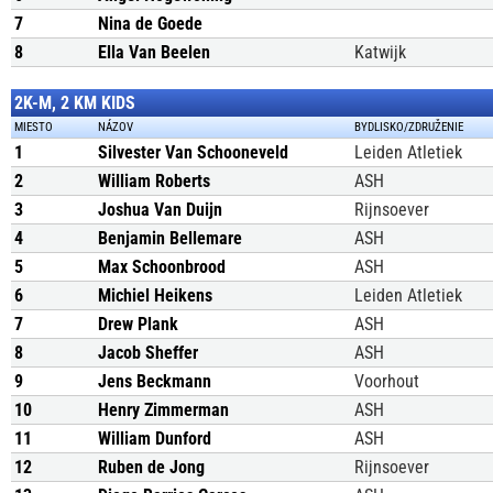
7
Nina de Goede
8
Ella Van Beelen
Katwijk
2K-M, 2 KM KIDS
MIESTO
NÁZOV
BYDLISKO/ZDRUŽENIE
1
Silvester Van Schooneveld
Leiden Atletiek
2
William Roberts
ASH
3
Joshua Van Duijn
Rijnsoever
4
Benjamin Bellemare
ASH
5
Max Schoonbrood
ASH
6
Michiel Heikens
Leiden Atletiek
7
Drew Plank
ASH
8
Jacob Sheffer
ASH
9
Jens Beckmann
Voorhout
10
Henry Zimmerman
ASH
11
William Dunford
ASH
12
Ruben de Jong
Rijnsoever