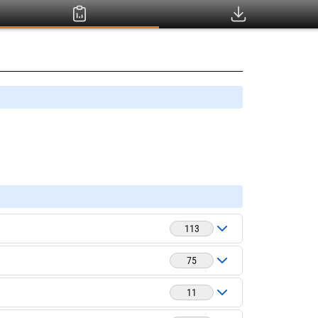
113
75
11