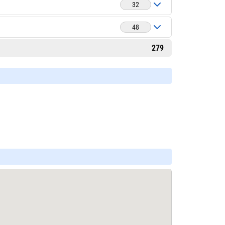
32
48
279