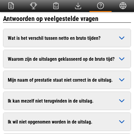
Antwoorden op veelgestelde vragen
Wat is het verschil tussen netto en bruto tijden?
De bruto tijd is de officiële tijd die ingaat op het moment dat
Waarom zijn de uitslagen geklasseerd op de bruto tijd?
het startschot heeft geklonken. De netto tijd (chiptijd) is de
zuivere tijd die pas ingaat op het moment dat u de startlijn
Dit is conform het wedstrijdreglement van de Atletiekunie.
passeert.
Mijn naam of prestatie staat niet correct in de uitslag.
Bij sommige evenementen worden uitslagen van recreanten
wel op de netto tijd geklasseerd. In de uitslag worden
Geef dit door aan de organisatie. De contactgegevens vindt u
meestal beide tijden vermeld.
Ik kan mezelf niet terugvinden in de uitslag.
vaak op de website van de organisatie.
Geef dit door aan de organisatie. De contactgegevens vindt u
Ik wil niet opgenomen worden in de uitslag.
vaak op de website van de organisatie.