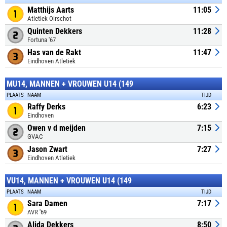
Matthijs Aarts
11:05
Atletiek Oirschot
Quinten Dekkers
11:28
Fortuna '67
Has van de Rakt
11:47
Eindhoven Atletiek
MU14, MANNEN + VROUWEN U14 (149
PLAATS
NAAM
TIJD
Raffy Derks
6:23
Eindhoven
Owen v d meijden
7:15
GVAC
Jason Zwart
7:27
Eindhoven Atletiek
VU14, MANNEN + VROUWEN U14 (149
PLAATS
NAAM
TIJD
Sara Damen
7:17
AVR '69
Alida Dekkers
8:50