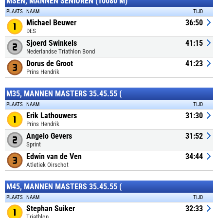
MSEN, MANNEN SENIOREN (10080 M)
PLAATS
NAAM
TIJD
Michael Beuwer
36:50
DES
Sjoerd Swinkels
41:15
Nederlandse Triathlon Bond
Dorus de Groot
41:23
Prins Hendrik
M35, MANNEN MASTERS 35.45.55 (
PLAATS
NAAM
TIJD
Erik Lathouwers
31:30
Prins Hendrik
Angelo Gevers
31:52
Sprint
Edwin van de Ven
34:44
Atletiek Oirschot
M45, MANNEN MASTERS 35.45.55 (
PLAATS
NAAM
TIJD
Stephan Suiker
32:33
Triathlon