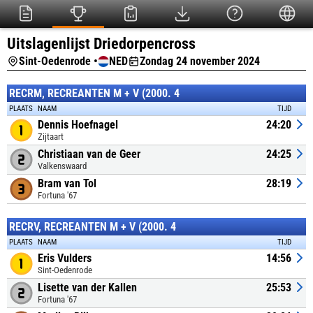
Uitslagenlijst Driedorpencross
Sint-Oedenrode •
NED
Zondag 24 november 2024
RECRM, RECREANTEN M + V (2000. 4
PLAATS
NAAM
TIJD
Dennis Hoefnagel
24:20
Zijtaart
Christiaan van de Geer
24:25
Valkenswaard
Bram van Tol
28:19
Fortuna '67
RECRV, RECREANTEN M + V (2000. 4
PLAATS
NAAM
TIJD
Eris Vulders
14:56
Sint-Oedenrode
Lisette van der Kallen
25:53
Fortuna '67