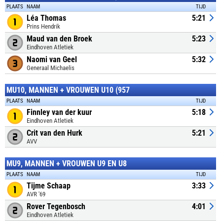
PLAATS
NAAM
TIJD
Léa Thomas
5:21
Prins Hendrik
Maud van den Broek
5:23
Eindhoven Atletiek
Naomi van Geel
5:32
Generaal Michaelis
MU10, MANNEN + VROUWEN U10 (957
PLAATS
NAAM
TIJD
Finnley van der kuur
5:18
Eindhoven Atletiek
Crit van den Hurk
5:21
AVV
MU9, MANNEN + VROUWEN U9 EN U8
PLAATS
NAAM
TIJD
Tijme Schaap
3:33
AVR '69
Rover Tegenbosch
4:01
Eindhoven Atletiek