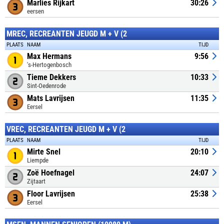
Marlies Rijkart
30:26
eersen
MREC, RECREANTEN JEUGD M + V (2
PLAATS
NAAM
TIJD
Max Hermans
9:56
's-Hertogenbosch
Tieme Dekkers
10:33
Sint-Oedenrode
Mats Lavrijsen
11:35
Eersel
VREC, RECREANTEN JEUGD M + V (2
PLAATS
NAAM
TIJD
Mirte Snel
20:10
Liempde
Zoë Hoefnagel
24:07
Zijtaart
Floor Lavrijsen
25:38
Eersel