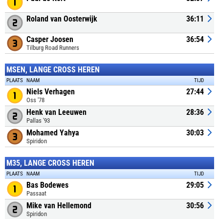
Roland van Oosterwijk
36:11
Casper Joosen
36:54
Tilburg Road Runners
MSEN, LANGE CROSS HEREN
PLAATS
NAAM
TIJD
Niels Verhagen
27:44
Oss '78
Henk van Leeuwen
28:36
Pallas '93
Mohamed Yahya
30:03
Spiridon
M35, LANGE CROSS HEREN
PLAATS
NAAM
TIJD
Bas Bodewes
29:05
Passaat
Mike van Hellemond
30:56
Spiridon