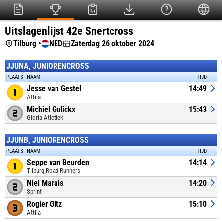
Uitslagenlijst 42e Snertcross
Tilburg •
NED
Zaterdag 26 oktober 2024
JJUNA, JUNIORENCROSS
PLAATS
NAAM
TIJD
Jesse van Gestel
14:49
Attila
Michiel Gulickx
15:43
Gloria Atletiek
JJUNB, JUNIORENCROSS
PLAATS
NAAM
TIJD
Seppe van Beurden
14:14
Tilburg Road Runners
Niel Marais
14:20
Sprint
Rogier Gitz
15:10
Attila