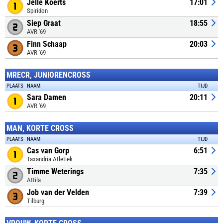
Jelle Koerts
17:01
Spiridon
Siep Graat
18:55
AVR '69
Finn Schaap
20:03
AVR '69
MRECR, JUNIORENCROSS
PLAATS
NAAM
TIJD
Sara Damen
20:11
AVR '69
MAN, KORTE CROSS
PLAATS
NAAM
TIJD
Cas van Gorp
6:51
Taxandria Atletiek
Timme Weterings
7:35
Attila
Job van der Velden
7:39
Tilburg