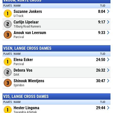
VROUW, KORTE CROSS
PLAATS
NAAM
TIJD
Suzanne Jonkers
8:04
U-Track
Carlijn IJpelaar
9:17
Tilburg Road Runners
Anouk van Leersum
9:33
Parcival
VSEN, LANGE CROSS DAMES
PLAATS
NAAM
TIJD
Elena Ecker
24:50
Parcival
Debora Vos
26:32
DAK
Shinouk Wientjens
30:47
Spiridon
V35, LANGE CROSS DAMES
PLAATS
NAAM
TIJD
Hester Lingsma
29:44
Taxandria Atletiek