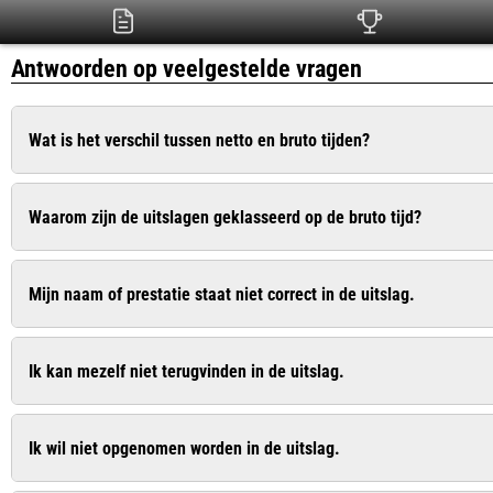
Antwoorden op veelgestelde vragen
Wat is het verschil tussen netto en bruto tijden?
De bruto tijd is de officiële tijd die ingaat op het moment dat het 
Waarom zijn de uitslagen geklasseerd op de bruto tijd?
is de zuivere tijd die pas ingaat op het moment dat u de startlijn
Dit is conform het wedstrijdreglement van de Atletiekunie. Bij
Mijn naam of prestatie staat niet correct in de uitslag.
recreanten wel op de netto tijd geklasseerd. In de uitslag worde
Geef dit door aan de organisatie. De contactgegevens vindt u vaa
Ik kan mezelf niet terugvinden in de uitslag.
Geef dit door aan de organisatie. De contactgegevens vindt u vaa
Ik wil niet opgenomen worden in de uitslag.