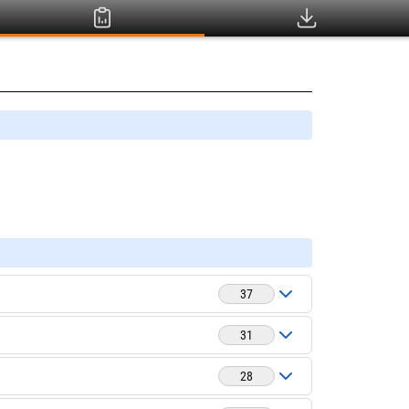
37
31
28