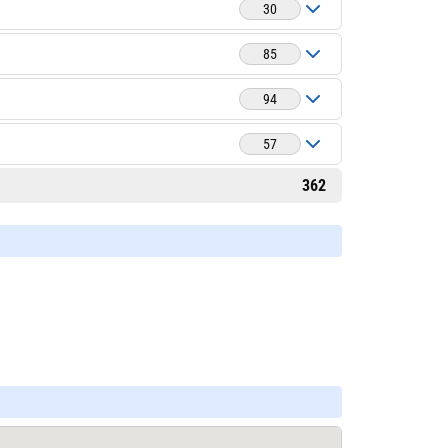
30
85
94
57
362