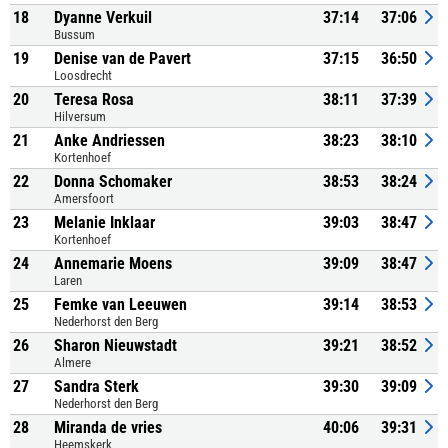
18
Dyanne Verkuil
37:14
37:06
Bussum
19
Denise van de Pavert
37:15
36:50
Loosdrecht
20
Teresa Rosa
38:11
37:39
Hilversum
21
Anke Andriessen
38:23
38:10
Kortenhoef
22
Donna Schomaker
38:53
38:24
Amersfoort
23
Melanie Inklaar
39:03
38:47
Kortenhoef
24
Annemarie Moens
39:09
38:47
Laren
25
Femke van Leeuwen
39:14
38:53
Nederhorst den Berg
26
Sharon Nieuwstadt
39:21
38:52
Almere
27
Sandra Sterk
39:30
39:09
Nederhorst den Berg
28
Miranda de vries
40:06
39:31
Heemskerk