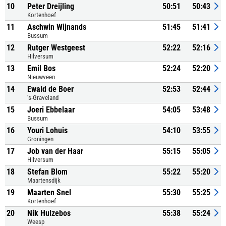
10
Peter Dreijling
50:51
50:43
Kortenhoef
11
Aschwin Wijnands
51:45
51:41
Bussum
12
Rutger Westgeest
52:22
52:16
Hilversum
13
Emil Bos
52:24
52:20
Nieuwveen
14
Ewald de Boer
52:53
52:44
's-Graveland
15
Joeri Ebbelaar
54:05
53:48
Bussum
16
Youri Lohuis
54:10
53:55
Groningen
17
Job van der Haar
55:15
55:05
Hilversum
18
Stefan Blom
55:22
55:20
Maartensdijk
19
Maarten Snel
55:30
55:25
Kortenhoef
20
Nik Hulzebos
55:38
55:24
Weesp