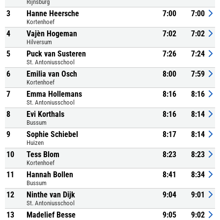
Rijnsburg
3
Hanne Heersche
7:00
7:00
Kortenhoef
4
Vajèn Hogeman
7:02
7:02
Hilversum
5
Puck van Susteren
7:26
7:24
St. Antoniusschool
6
Emilia van Osch
8:00
7:59
Kortenhoef
7
Emma Hollemans
8:16
8:16
St. Antoniusschool
8
Evi Korthals
8:16
8:14
Bussum
9
Sophie Schiebel
8:17
8:14
Huizen
10
Tess Blom
8:23
8:23
Kortenhoef
11
Hannah Bollen
8:41
8:34
Bussum
12
Ninthe van Dijk
9:04
9:01
St. Antoniusschool
13
Madelief Besse
9:05
9:02