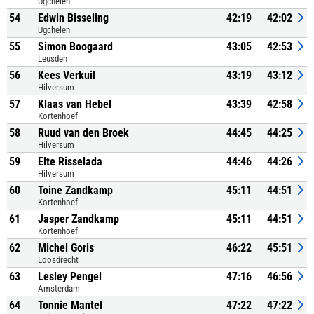
Ugchelen
54
Edwin Bisseling
42:19
42:02
Ugchelen
55
Simon Boogaard
43:05
42:53
Leusden
56
Kees Verkuil
43:19
43:12
Hilversum
57
Klaas van Hebel
43:39
42:58
Kortenhoef
58
Ruud van den Broek
44:45
44:25
Hilversum
59
Elte Risselada
44:46
44:26
Hilversum
60
Toine Zandkamp
45:11
44:51
Kortenhoef
61
Jasper Zandkamp
45:11
44:51
Kortenhoef
62
Michel Goris
46:22
45:51
Loosdrecht
63
Lesley Pengel
47:16
46:56
Amsterdam
64
Tonnie Mantel
47:22
47:22