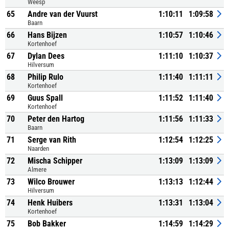
Weesp
65
Andre van der Vuurst
1:10:11
1:09:58
Baarn
66
Hans Bijzen
1:10:57
1:10:46
Kortenhoef
67
Dylan Dees
1:11:10
1:10:37
Hilversum
68
Philip Rulo
1:11:40
1:11:11
Kortenhoef
69
Guus Spall
1:11:52
1:11:40
Kortenhoef
70
Peter den Hartog
1:11:56
1:11:33
Baarn
71
Serge van Rith
1:12:54
1:12:25
Naarden
72
Mischa Schipper
1:13:09
1:13:09
Almere
73
Wilco Brouwer
1:13:13
1:12:44
Hilversum
74
Henk Huibers
1:13:31
1:13:04
Kortenhoef
75
Bob Bakker
1:14:59
1:14:29