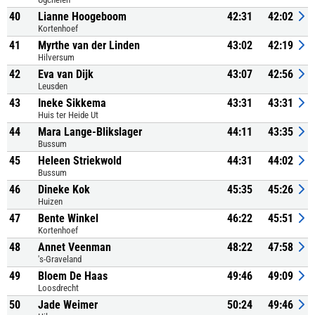
40
Lianne Hoogeboom
42:31
42:02
Kortenhoef
41
Myrthe van der Linden
43:02
42:19
Hilversum
42
Eva van Dijk
43:07
42:56
Leusden
43
Ineke Sikkema
43:31
43:31
Huis ter Heide Ut
44
Mara Lange-Blikslager
44:11
43:35
Bussum
45
Heleen Striekwold
44:31
44:02
Bussum
46
Dineke Kok
45:35
45:26
Huizen
47
Bente Winkel
46:22
45:51
Kortenhoef
48
Annet Veenman
48:22
47:58
's-Graveland
49
Bloem De Haas
49:46
49:09
Loosdrecht
50
Jade Weimer
50:24
49:46