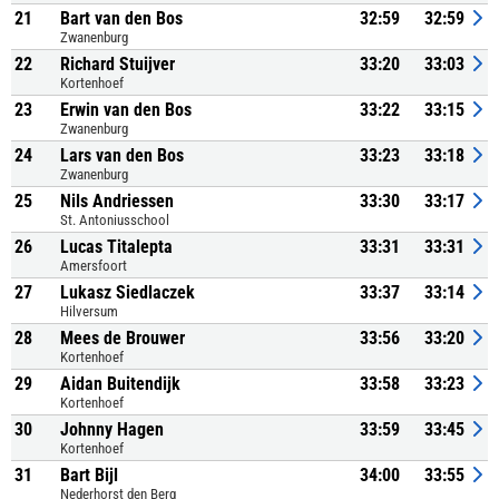
21
Bart van den Bos
32:59
32:59
Zwanenburg
22
Richard Stuijver
33:20
33:03
Kortenhoef
23
Erwin van den Bos
33:22
33:15
Zwanenburg
24
Lars van den Bos
33:23
33:18
Zwanenburg
25
Nils Andriessen
33:30
33:17
St. Antoniusschool
26
Lucas Titalepta
33:31
33:31
Amersfoort
27
Lukasz Siedlaczek
33:37
33:14
Hilversum
28
Mees de Brouwer
33:56
33:20
Kortenhoef
29
Aidan Buitendijk
33:58
33:23
Kortenhoef
30
Johnny Hagen
33:59
33:45
Kortenhoef
31
Bart Bijl
34:00
33:55
Nederhorst den Berg