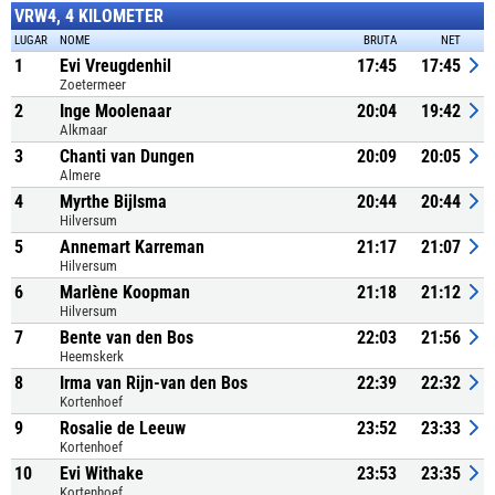
VRW4, 4 KILOMETER
LUGAR
NOME
BRUTA
NET
1
Evi Vreugdenhil
17:45
17:45
Zoetermeer
2
Inge Moolenaar
20:04
19:42
Alkmaar
3
Chanti van Dungen
20:09
20:05
Almere
4
Myrthe Bijlsma
20:44
20:44
Hilversum
5
Annemart Karreman
21:17
21:07
Hilversum
6
Marlène Koopman
21:18
21:12
Hilversum
7
Bente van den Bos
22:03
21:56
Heemskerk
8
Irma van Rijn-van den Bos
22:39
22:32
Kortenhoef
9
Rosalie de Leeuw
23:52
23:33
Kortenhoef
10
Evi Withake
23:53
23:35
Kortenhoef