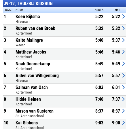
J9-12, THUIZBIJ KIDSRUN
LUGAR
NOME
BRUTA
NET
1
Koen Bijlsma
5:22
5:22
Hilversum
2
Ruben van den Broek
5:32
5:32
Kortenhoef
3
Kaito Malingre
5:40
5:37
Weesp
4
Matthew Jacobs
5:46
5:46
Kortenhoef
5
Noah Doornekamp
5:49
5:49
Kortenhoef
6
Aiden van Willigenburg
5:57
5:57
Hilversum
7
Salman van Osch
6:03
6:01
Kortenhoef
8
Hidde Heinen
7:40
7:37
Kortenhoef
9
Mason van Susteren
8:37
8:37
St. Antoniusschool
10
Kai Gibbons
9:03
9:00
St. Antoniusschool