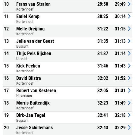
10
Frans van Stralen
29:50
29:49
Kortenhoef
11
Emiel Kemp
30:25
30:14
Kortenhoef
12
Melle Dreijling
31:22
31:15
Kortenhoef
13
Jelle van der Geest
31:35
31:13
Bussum
14
Thijs Pels Rijchen
31:37
31:14
Utrecht
15
Kick Fecken
31:46
31:43
Kortenhoef
16
David Bilstra
32:02
31:52
Kortenhoef
17
Robert van Kesteren
32:05
31:31
Hilversum
18
Morris Buitendijk
32:23
31:49
Kortenhoef
19
Dirk-Jan Tegel
32:41
32:18
Bussum
20
Jesse Schillemans
32:43
32:29
Kortenhoef