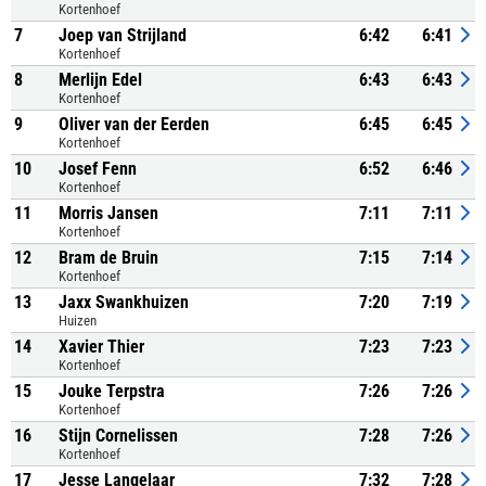
Kortenhoef
7
Joep van Strijland
6:42
6:41
Kortenhoef
8
Merlijn Edel
6:43
6:43
Kortenhoef
9
Oliver van der Eerden
6:45
6:45
Kortenhoef
10
Josef Fenn
6:52
6:46
Kortenhoef
11
Morris Jansen
7:11
7:11
Kortenhoef
12
Bram de Bruin
7:15
7:14
Kortenhoef
13
Jaxx Swankhuizen
7:20
7:19
Huizen
14
Xavier Thier
7:23
7:23
Kortenhoef
15
Jouke Terpstra
7:26
7:26
Kortenhoef
16
Stijn Cornelissen
7:28
7:26
Kortenhoef
17
Jesse Langelaar
7:32
7:28