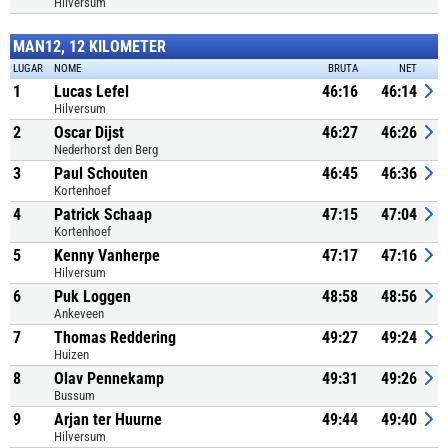
Hilversum
MAN12, 12 KILOMETER
LUGAR
NOME
BRUTA
NET
1
Lucas Lefel
46:16
46:14
Hilversum
2
Oscar Dijst
46:27
46:26
Nederhorst den Berg
3
Paul Schouten
46:45
46:36
Kortenhoef
4
Patrick Schaap
47:15
47:04
Kortenhoef
5
Kenny Vanherpe
47:17
47:16
Hilversum
6
Puk Loggen
48:58
48:56
Ankeveen
7
Thomas Reddering
49:27
49:24
Huizen
8
Olav Pennekamp
49:31
49:26
Bussum
9
Arjan ter Huurne
49:44
49:40
Hilversum