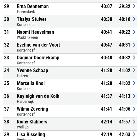
29
Erna Denneman
40:07
39:32
Heemskerk
30
Thalya Stuiver
40:38
40:16
Kortenhoef
31
Naomi Heuvelman
40:41
40:22
Waddinxveen
32
Eveline van der Voort
40:47
40:31
Kortenhoef
33
Dagmar Doornekamp
40:48
40:32
Kortenhoef
34
Yvonne Schaap
41:28
41:02
Huizen
35
Marcella Knol
41:28
41:02
Kortenhoef
36
Kayleigh van de Kolk
41:37
41:13
Harderwijk
37
Wilma Zevering
41:41
41:06
Kortenhoef
38
Romy Klabbers
42:14
41:57
Well Lb
39
Lisa Bisseling
42:19
42:03
Ugchelen