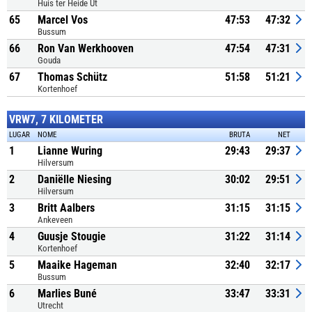
Huis ter Heide Ut
65
Marcel Vos
47:53
47:32
Bussum
66
Ron Van Werkhooven
47:54
47:31
Gouda
67
Thomas Schütz
51:58
51:21
Kortenhoef
VRW7, 7 KILOMETER
LUGAR
NOME
BRUTA
NET
1
Lianne Wuring
29:43
29:37
Hilversum
2
Daniëlle Niesing
30:02
29:51
Hilversum
3
Britt Aalbers
31:15
31:15
Ankeveen
4
Guusje Stougie
31:22
31:14
Kortenhoef
5
Maaike Hageman
32:40
32:17
Bussum
6
Marlies Buné
33:47
33:31
Utrecht