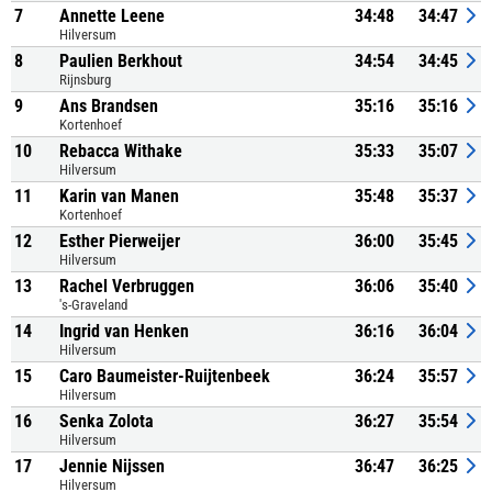
7
Annette Leene
34:48
34:47
Hilversum
8
Paulien Berkhout
34:54
34:45
Rijnsburg
9
Ans Brandsen
35:16
35:16
Kortenhoef
10
Rebacca Withake
35:33
35:07
Hilversum
11
Karin van Manen
35:48
35:37
Kortenhoef
12
Esther Pierweijer
36:00
35:45
Hilversum
13
Rachel Verbruggen
36:06
35:40
's-Graveland
14
Ingrid van Henken
36:16
36:04
Hilversum
15
Caro Baumeister-Ruijtenbeek
36:24
35:57
Hilversum
16
Senka Zolota
36:27
35:54
Hilversum
17
Jennie Nijssen
36:47
36:25
Hilversum