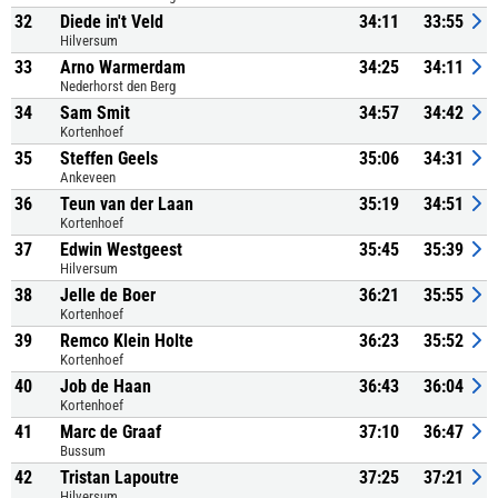
32
Diede in't Veld
34:11
33:55
Hilversum
33
Arno Warmerdam
34:25
34:11
Nederhorst den Berg
34
Sam Smit
34:57
34:42
Kortenhoef
35
Steffen Geels
35:06
34:31
Ankeveen
36
Teun van der Laan
35:19
34:51
Kortenhoef
37
Edwin Westgeest
35:45
35:39
Hilversum
38
Jelle de Boer
36:21
35:55
Kortenhoef
39
Remco Klein Holte
36:23
35:52
Kortenhoef
40
Job de Haan
36:43
36:04
Kortenhoef
41
Marc de Graaf
37:10
36:47
Bussum
42
Tristan Lapoutre
37:25
37:21
Hilversum