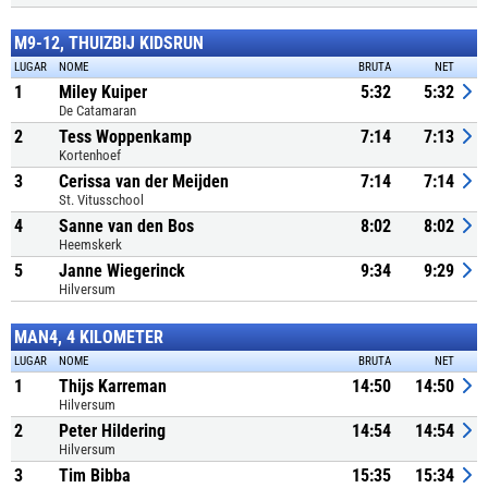
M9-12, THUIZBIJ KIDSRUN
LUGAR
NOME
BRUTA
NET
1
Miley Kuiper
5:32
5:32
De Catamaran
2
Tess Woppenkamp
7:14
7:13
Kortenhoef
3
Cerissa van der Meijden
7:14
7:14
St. Vitusschool
4
Sanne van den Bos
8:02
8:02
Heemskerk
5
Janne Wiegerinck
9:34
9:29
Hilversum
MAN4, 4 KILOMETER
LUGAR
NOME
BRUTA
NET
1
Thijs Karreman
14:50
14:50
Hilversum
2
Peter Hildering
14:54
14:54
Hilversum
3
Tim Bibba
15:35
15:34