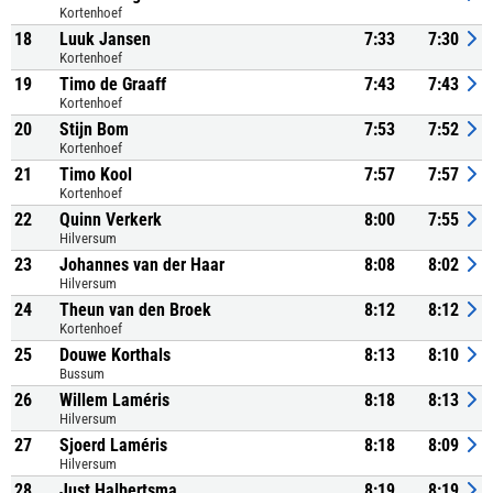
Kortenhoef
18
Luuk Jansen
7:33
7:30
Kortenhoef
19
Timo de Graaff
7:43
7:43
Kortenhoef
20
Stijn Bom
7:53
7:52
Kortenhoef
21
Timo Kool
7:57
7:57
Kortenhoef
22
Quinn Verkerk
8:00
7:55
Hilversum
23
Johannes van der Haar
8:08
8:02
Hilversum
24
Theun van den Broek
8:12
8:12
Kortenhoef
25
Douwe Korthals
8:13
8:10
Bussum
26
Willem Laméris
8:18
8:13
Hilversum
27
Sjoerd Laméris
8:18
8:09
Hilversum
28
Just Halbertsma
8:19
8:19