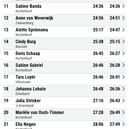
11
Sabine Banda
24:36
24:36
Kortenhoef
12
Anne van Weverwijk
24:56
24:51
Zwanenburg
13
Alette Spriensma
25:17
24:47
Kortenhoef
14
Cindy Burg
25:38
25:15
Bussum
15
Doris Schaap
26:45
26:27
Kortenhoef
16
Sabine Gabriel
26:46
26:28
Kortenhoef
17
Tara Luyér
26:46
26:41
Hilversum
18
Johanna Lobato
26:48
26:36
Erlenbach
19
Julia Stricker
27:16
26:43
's-Graveland
20
Mariêle van Osch-Timmer
27:28
26:49
Kortenhoef
21
Ella Negen
28:06
27:49