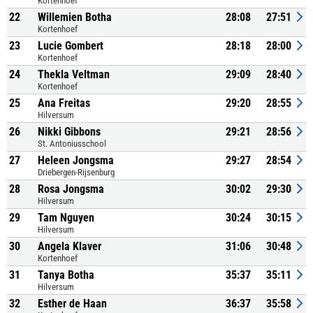
Kortenhoef
22
Willemien Botha
28:08
27:51
Kortenhoef
23
Lucie Gombert
28:18
28:00
Kortenhoef
24
Thekla Veltman
29:09
28:40
Kortenhoef
25
Ana Freitas
29:20
28:55
Hilversum
26
Nikki Gibbons
29:21
28:56
St. Antoniusschool
27
Heleen Jongsma
29:27
28:54
Driebergen-Rijsenburg
28
Rosa Jongsma
30:02
29:30
Hilversum
29
Tam Nguyen
30:24
30:15
Hilversum
30
Angela Klaver
31:06
30:48
Kortenhoef
31
Tanya Botha
35:37
35:11
Hilversum
32
Esther de Haan
36:37
35:58