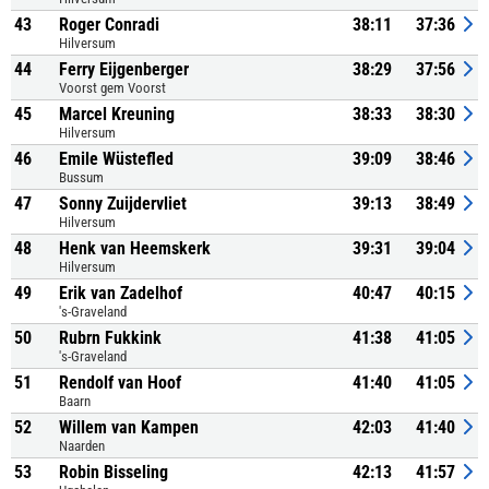
43
Roger Conradi
38:11
37:36
Hilversum
44
Ferry Eijgenberger
38:29
37:56
Voorst gem Voorst
45
Marcel Kreuning
38:33
38:30
Hilversum
46
Emile Wüstefled
39:09
38:46
Bussum
47
Sonny Zuijdervliet
39:13
38:49
Hilversum
48
Henk van Heemskerk
39:31
39:04
Hilversum
49
Erik van Zadelhof
40:47
40:15
's-Graveland
50
Rubrn Fukkink
41:38
41:05
's-Graveland
51
Rendolf van Hoof
41:40
41:05
Baarn
52
Willem van Kampen
42:03
41:40
Naarden
53
Robin Bisseling
42:13
41:57