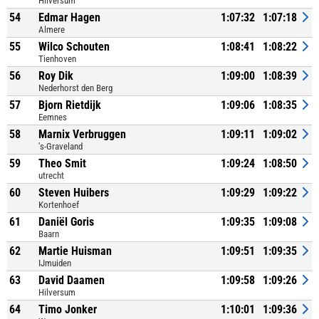
Hilversum
54
Edmar Hagen
1:07:32
1:07:18
Almere
55
Wilco Schouten
1:08:41
1:08:22
Tienhoven
56
Roy Dik
1:09:00
1:08:39
Nederhorst den Berg
57
Bjorn Rietdijk
1:09:06
1:08:35
Eemnes
58
Marnix Verbruggen
1:09:11
1:09:02
's-Graveland
59
Theo Smit
1:09:24
1:08:50
utrecht
60
Steven Huibers
1:09:29
1:09:22
Kortenhoef
61
Daniël Goris
1:09:35
1:09:08
Baarn
62
Martie Huisman
1:09:51
1:09:35
IJmuiden
63
David Daamen
1:09:58
1:09:26
Hilversum
64
Timo Jonker
1:10:01
1:09:36