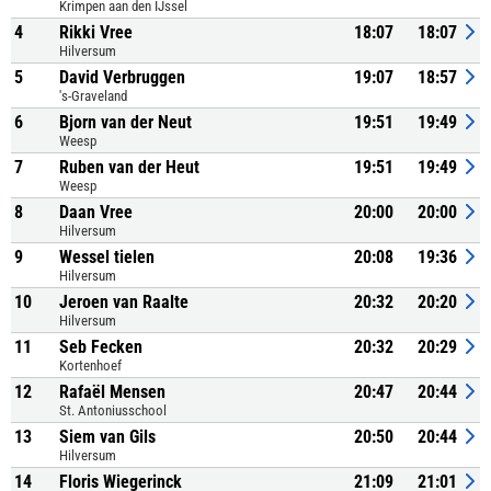
Krimpen aan den IJssel
4
Rikki Vree
18:07
18:07
Hilversum
5
David Verbruggen
19:07
18:57
's-Graveland
6
Bjorn van der Neut
19:51
19:49
Weesp
7
Ruben van der Heut
19:51
19:49
Weesp
8
Daan Vree
20:00
20:00
Hilversum
9
Wessel tielen
20:08
19:36
Hilversum
10
Jeroen van Raalte
20:32
20:20
Hilversum
11
Seb Fecken
20:32
20:29
Kortenhoef
12
Rafaël Mensen
20:47
20:44
St. Antoniusschool
13
Siem van Gils
20:50
20:44
Hilversum
14
Floris Wiegerinck
21:09
21:01