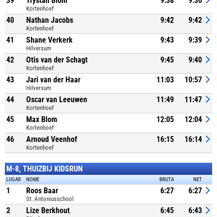
39
Trystan Blom
9:38
9:36
Kortenhoef
40
Nathan Jacobs
9:42
9:42
Kortenhoef
41
Shane Verkerk
9:43
9:39
Hilversum
42
Otis van der Schagt
9:45
9:40
Kortenhoef
43
Jari van der Haar
11:03
10:57
Hilversum
44
Oscar van Leeuwen
11:49
11:47
Kortenhoef
45
Max Blom
12:05
12:04
Kortenhoef
46
Arnoud Veenhof
16:15
16:14
Kortenhoef
M-8, THUIZBIJ KIDSRUN
LUGAR
NOME
BRUTA
NET
1
Roos Baar
6:27
6:27
St. Antoniusschool
2
Lize Berkhout
6:45
6:43