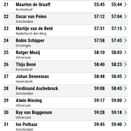
21
Maarten de Graaff
55:45
55:44
Kortenhoef
22
Oscar van Polen
57:12
57:04
Amsterdam
23
Martijn van de Beld
57:31
57:15
Nederhorst den Berg
24
Robin Schipper
57:58
57:43
Groningen
25
Rutger Mooij
58:10
58:03
Hilversum
26
Thijs Bené
58:40
58:23
Kortenhoef
27
Johan Denneman
58:48
58:45
Heemskerk
28
Ferdinand Aschebrock
59:08
58:43
Amsterdam
29
Alwin Niesing
59:17
59:00
Hilversum
30
Ray van Buggenum
59:28
59:18
Hilversum
31
Ivo Pothaar
59:45
59:40
Amsterdam