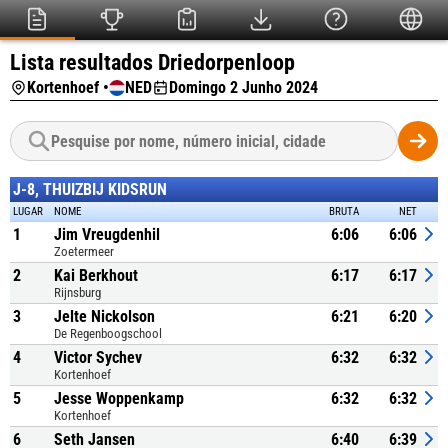
Lista resultados Driedorpenloop
Kortenhoef •
NED
Domingo 2 Junho 2024
J-8, THUIZBIJ KIDSRUN
LUGAR
NOME
BRUTA
NET
1
Jim Vreugdenhil
6:06
6:06
Zoetermeer
2
Kai Berkhout
6:17
6:17
Rijnsburg
3
Jelte Nickolson
6:21
6:20
De Regenboogschool
4
Victor Sychev
6:32
6:32
Kortenhoef
5
Jesse Woppenkamp
6:32
6:32
Kortenhoef
6
Seth Jansen
6:40
6:39