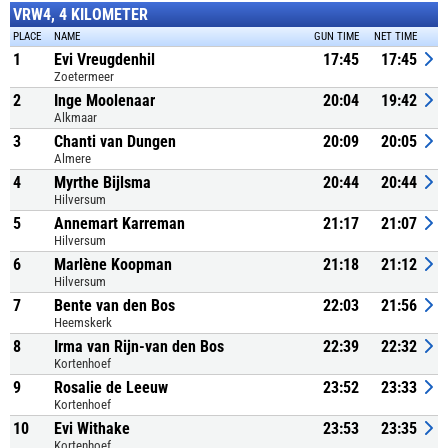
VRW4, 4 KILOMETER
PLACE
NAME
GUN TIME
NET TIME
1
Evi Vreugdenhil
17:45
17:45
Zoetermeer
2
Inge Moolenaar
20:04
19:42
Alkmaar
3
Chanti van Dungen
20:09
20:05
Almere
4
Myrthe Bijlsma
20:44
20:44
Hilversum
5
Annemart Karreman
21:17
21:07
Hilversum
6
Marlène Koopman
21:18
21:12
Hilversum
7
Bente van den Bos
22:03
21:56
Heemskerk
8
Irma van Rijn-van den Bos
22:39
22:32
Kortenhoef
9
Rosalie de Leeuw
23:52
23:33
Kortenhoef
10
Evi Withake
23:53
23:35
Kortenhoef