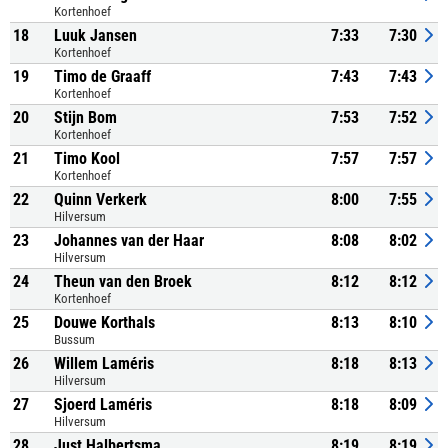
Kortenhoef
18
Luuk Jansen
7:33
7:30
Kortenhoef
19
Timo de Graaff
7:43
7:43
Kortenhoef
20
Stijn Bom
7:53
7:52
Kortenhoef
21
Timo Kool
7:57
7:57
Kortenhoef
22
Quinn Verkerk
8:00
7:55
Hilversum
23
Johannes van der Haar
8:08
8:02
Hilversum
24
Theun van den Broek
8:12
8:12
Kortenhoef
25
Douwe Korthals
8:13
8:10
Bussum
26
Willem Laméris
8:18
8:13
Hilversum
27
Sjoerd Laméris
8:18
8:09
Hilversum
28
Just Halbertsma
8:19
8:19