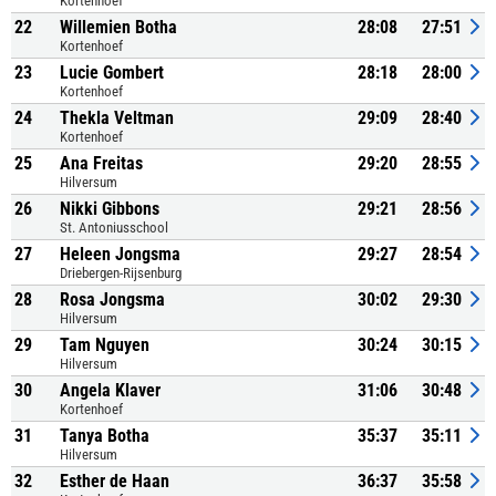
Kortenhoef
22
Willemien Botha
28:08
27:51
Kortenhoef
23
Lucie Gombert
28:18
28:00
Kortenhoef
24
Thekla Veltman
29:09
28:40
Kortenhoef
25
Ana Freitas
29:20
28:55
Hilversum
26
Nikki Gibbons
29:21
28:56
St. Antoniusschool
27
Heleen Jongsma
29:27
28:54
Driebergen-Rijsenburg
28
Rosa Jongsma
30:02
29:30
Hilversum
29
Tam Nguyen
30:24
30:15
Hilversum
30
Angela Klaver
31:06
30:48
Kortenhoef
31
Tanya Botha
35:37
35:11
Hilversum
32
Esther de Haan
36:37
35:58