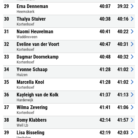
29
Erna Denneman
40:07
39:32
Heemskerk
30
Thalya Stuiver
40:38
40:16
Kortenhoef
31
Naomi Heuvelman
40:41
40:22
Waddinxveen
32
Eveline van der Voort
40:47
40:31
Kortenhoef
33
Dagmar Doornekamp
40:48
40:32
Kortenhoef
34
Yvonne Schaap
41:28
41:02
Huizen
35
Marcella Knol
41:28
41:02
Kortenhoef
36
Kayleigh van de Kolk
41:37
41:13
Harderwijk
37
Wilma Zevering
41:41
41:06
Kortenhoef
38
Romy Klabbers
42:14
41:57
Well Lb
39
Lisa Bisseling
42:19
42:03
Ugchelen