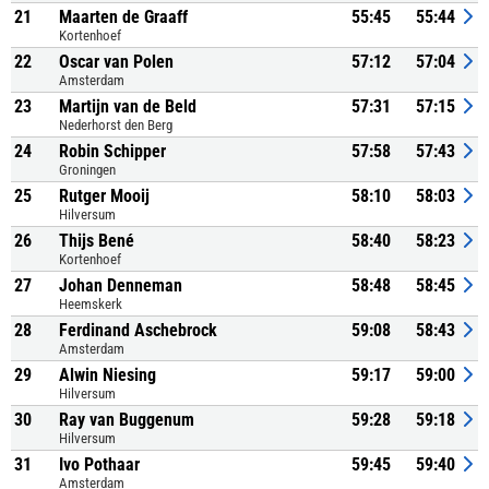
21
Maarten de Graaff
55:45
55:44
Kortenhoef
22
Oscar van Polen
57:12
57:04
Amsterdam
23
Martijn van de Beld
57:31
57:15
Nederhorst den Berg
24
Robin Schipper
57:58
57:43
Groningen
25
Rutger Mooij
58:10
58:03
Hilversum
26
Thijs Bené
58:40
58:23
Kortenhoef
27
Johan Denneman
58:48
58:45
Heemskerk
28
Ferdinand Aschebrock
59:08
58:43
Amsterdam
29
Alwin Niesing
59:17
59:00
Hilversum
30
Ray van Buggenum
59:28
59:18
Hilversum
31
Ivo Pothaar
59:45
59:40
Amsterdam