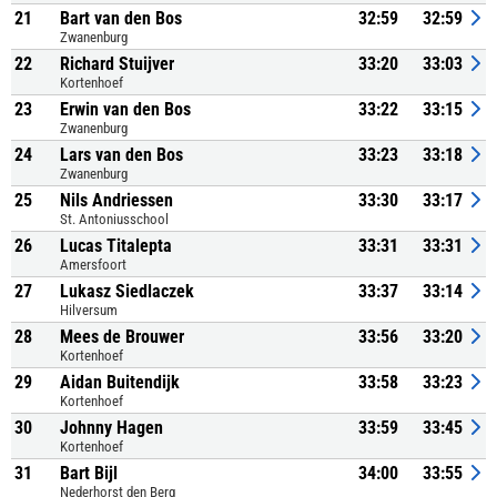
21
Bart van den Bos
32:59
32:59
Zwanenburg
22
Richard Stuijver
33:20
33:03
Kortenhoef
23
Erwin van den Bos
33:22
33:15
Zwanenburg
24
Lars van den Bos
33:23
33:18
Zwanenburg
25
Nils Andriessen
33:30
33:17
St. Antoniusschool
26
Lucas Titalepta
33:31
33:31
Amersfoort
27
Lukasz Siedlaczek
33:37
33:14
Hilversum
28
Mees de Brouwer
33:56
33:20
Kortenhoef
29
Aidan Buitendijk
33:58
33:23
Kortenhoef
30
Johnny Hagen
33:59
33:45
Kortenhoef
31
Bart Bijl
34:00
33:55
Nederhorst den Berg