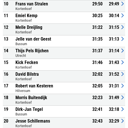
10
Frans van Stralen
29:50
29:49
Kortenhoef
11
Emiel Kemp
30:25
30:14
Kortenhoef
12
Melle Dreijling
31:22
31:15
Kortenhoef
13
Jelle van der Geest
31:35
31:13
Bussum
14
Thijs Pels Rijchen
31:37
31:14
Utrecht
15
Kick Fecken
31:46
31:43
Kortenhoef
16
David Bilstra
32:02
31:52
Kortenhoef
17
Robert van Kesteren
32:05
31:31
Hilversum
18
Morris Buitendijk
32:23
31:49
Kortenhoef
19
Dirk-Jan Tegel
32:41
32:18
Bussum
20
Jesse Schillemans
32:43
32:29
Kortenhoef