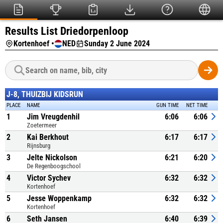
Results List Driedorpenloop
Kortenhoef •
NED
Sunday 2 June 2024
J-8, THUIZBIJ KIDSRUN
PLACE
NAME
GUN TIME
NET TIME
1
Jim Vreugdenhil
6:06
6:06
Zoetermeer
2
Kai Berkhout
6:17
6:17
Rijnsburg
3
Jelte Nickolson
6:21
6:20
De Regenboogschool
4
Victor Sychev
6:32
6:32
Kortenhoef
5
Jesse Woppenkamp
6:32
6:32
Kortenhoef
6
Seth Jansen
6:40
6:39