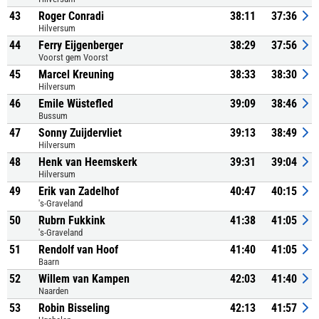
43
Roger Conradi
38:11
37:36
Hilversum
44
Ferry Eijgenberger
38:29
37:56
Voorst gem Voorst
45
Marcel Kreuning
38:33
38:30
Hilversum
46
Emile Wüstefled
39:09
38:46
Bussum
47
Sonny Zuijdervliet
39:13
38:49
Hilversum
48
Henk van Heemskerk
39:31
39:04
Hilversum
49
Erik van Zadelhof
40:47
40:15
's-Graveland
50
Rubrn Fukkink
41:38
41:05
's-Graveland
51
Rendolf van Hoof
41:40
41:05
Baarn
52
Willem van Kampen
42:03
41:40
Naarden
53
Robin Bisseling
42:13
41:57