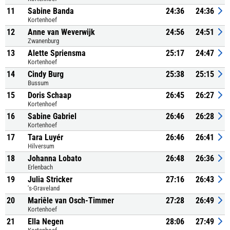
11
Sabine Banda
24:36
24:36
Kortenhoef
12
Anne van Weverwijk
24:56
24:51
Zwanenburg
13
Alette Spriensma
25:17
24:47
Kortenhoef
14
Cindy Burg
25:38
25:15
Bussum
15
Doris Schaap
26:45
26:27
Kortenhoef
16
Sabine Gabriel
26:46
26:28
Kortenhoef
17
Tara Luyér
26:46
26:41
Hilversum
18
Johanna Lobato
26:48
26:36
Erlenbach
19
Julia Stricker
27:16
26:43
's-Graveland
20
Mariêle van Osch-Timmer
27:28
26:49
Kortenhoef
21
Ella Negen
28:06
27:49