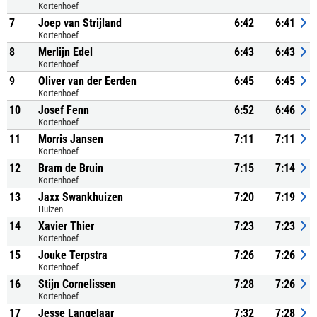
Kortenhoef
7
Joep van Strijland
6:42
6:41
Kortenhoef
8
Merlijn Edel
6:43
6:43
Kortenhoef
9
Oliver van der Eerden
6:45
6:45
Kortenhoef
10
Josef Fenn
6:52
6:46
Kortenhoef
11
Morris Jansen
7:11
7:11
Kortenhoef
12
Bram de Bruin
7:15
7:14
Kortenhoef
13
Jaxx Swankhuizen
7:20
7:19
Huizen
14
Xavier Thier
7:23
7:23
Kortenhoef
15
Jouke Terpstra
7:26
7:26
Kortenhoef
16
Stijn Cornelissen
7:28
7:26
Kortenhoef
17
Jesse Langelaar
7:32
7:28