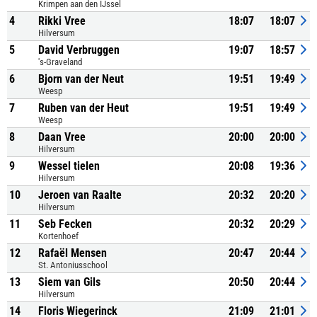
Krimpen aan den IJssel
4
Rikki Vree
18:07
18:07
Hilversum
5
David Verbruggen
19:07
18:57
's-Graveland
6
Bjorn van der Neut
19:51
19:49
Weesp
7
Ruben van der Heut
19:51
19:49
Weesp
8
Daan Vree
20:00
20:00
Hilversum
9
Wessel tielen
20:08
19:36
Hilversum
10
Jeroen van Raalte
20:32
20:20
Hilversum
11
Seb Fecken
20:32
20:29
Kortenhoef
12
Rafaël Mensen
20:47
20:44
St. Antoniusschool
13
Siem van Gils
20:50
20:44
Hilversum
14
Floris Wiegerinck
21:09
21:01