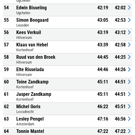
Ugchelen
54
Edwin Bisseling
42:19
42:02
Ugchelen
55
Simon Boogaard
43:05
42:53
Leusden
56
Kees Verkuil
43:19
43:12
Hilversum
57
Klaas van Hebel
43:39
42:58
Kortenhoef
58
Ruud van den Broek
44:45
44:25
Hilversum
59
Elte Risselada
44:46
44:26
Hilversum
60
Toine Zandkamp
45:11
44:51
Kortenhoef
61
Jasper Zandkamp
45:11
44:51
Kortenhoef
62
Michel Goris
46:22
45:51
Loosdrecht
63
Lesley Pengel
47:16
46:56
Amsterdam
64
Tonnie Mantel
47:22
47:22