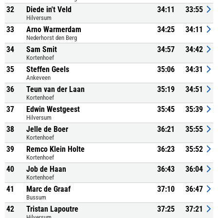
32
Diede in't Veld
34:11
33:55
Hilversum
33
Arno Warmerdam
34:25
34:11
Nederhorst den Berg
34
Sam Smit
34:57
34:42
Kortenhoef
35
Steffen Geels
35:06
34:31
Ankeveen
36
Teun van der Laan
35:19
34:51
Kortenhoef
37
Edwin Westgeest
35:45
35:39
Hilversum
38
Jelle de Boer
36:21
35:55
Kortenhoef
39
Remco Klein Holte
36:23
35:52
Kortenhoef
40
Job de Haan
36:43
36:04
Kortenhoef
41
Marc de Graaf
37:10
36:47
Bussum
42
Tristan Lapoutre
37:25
37:21
Hilversum