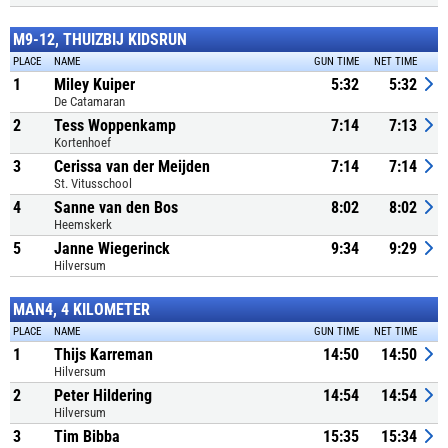
M9-12, THUIZBIJ KIDSRUN
PLACE
NAME
GUN TIME
NET TIME
1
Miley Kuiper
5:32
5:32
De Catamaran
2
Tess Woppenkamp
7:14
7:13
Kortenhoef
3
Cerissa van der Meijden
7:14
7:14
St. Vitusschool
4
Sanne van den Bos
8:02
8:02
Heemskerk
5
Janne Wiegerinck
9:34
9:29
Hilversum
MAN4, 4 KILOMETER
PLACE
NAME
GUN TIME
NET TIME
1
Thijs Karreman
14:50
14:50
Hilversum
2
Peter Hildering
14:54
14:54
Hilversum
3
Tim Bibba
15:35
15:34