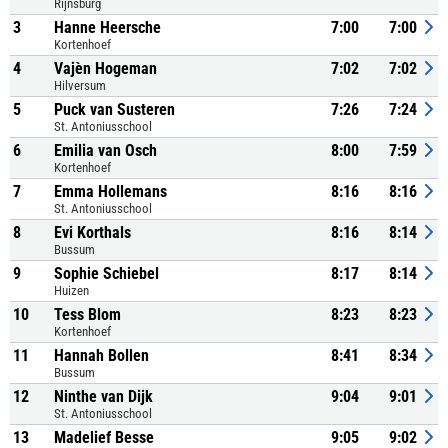
Rijnsburg
3
Hanne Heersche
7:00
7:00
Kortenhoef
4
Vajèn Hogeman
7:02
7:02
Hilversum
5
Puck van Susteren
7:26
7:24
St. Antoniusschool
6
Emilia van Osch
8:00
7:59
Kortenhoef
7
Emma Hollemans
8:16
8:16
St. Antoniusschool
8
Evi Korthals
8:16
8:14
Bussum
9
Sophie Schiebel
8:17
8:14
Huizen
10
Tess Blom
8:23
8:23
Kortenhoef
11
Hannah Bollen
8:41
8:34
Bussum
12
Ninthe van Dijk
9:04
9:01
St. Antoniusschool
13
Madelief Besse
9:05
9:02