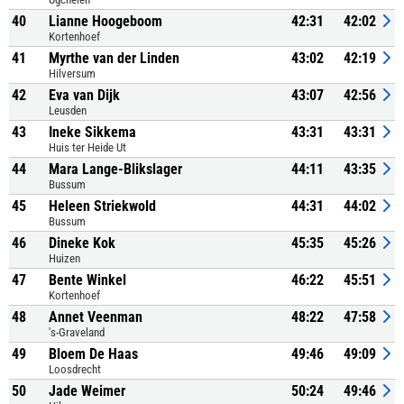
40
Lianne Hoogeboom
42:31
42:02
Kortenhoef
41
Myrthe van der Linden
43:02
42:19
Hilversum
42
Eva van Dijk
43:07
42:56
Leusden
43
Ineke Sikkema
43:31
43:31
Huis ter Heide Ut
44
Mara Lange-Blikslager
44:11
43:35
Bussum
45
Heleen Striekwold
44:31
44:02
Bussum
46
Dineke Kok
45:35
45:26
Huizen
47
Bente Winkel
46:22
45:51
Kortenhoef
48
Annet Veenman
48:22
47:58
's-Graveland
49
Bloem De Haas
49:46
49:09
Loosdrecht
50
Jade Weimer
50:24
49:46