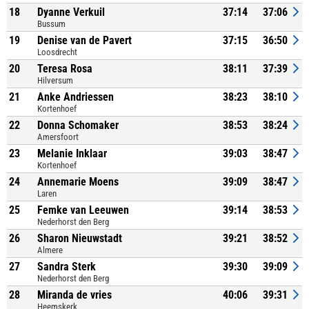
18
Dyanne Verkuil
37:14
37:06
Bussum
19
Denise van de Pavert
37:15
36:50
Loosdrecht
20
Teresa Rosa
38:11
37:39
Hilversum
21
Anke Andriessen
38:23
38:10
Kortenhoef
22
Donna Schomaker
38:53
38:24
Amersfoort
23
Melanie Inklaar
39:03
38:47
Kortenhoef
24
Annemarie Moens
39:09
38:47
Laren
25
Femke van Leeuwen
39:14
38:53
Nederhorst den Berg
26
Sharon Nieuwstadt
39:21
38:52
Almere
27
Sandra Sterk
39:30
39:09
Nederhorst den Berg
28
Miranda de vries
40:06
39:31
Heemskerk