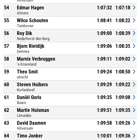
Hilversum
54
Edmar Hagen
1:07:32
1:07:18
Almere
55
Wilco Schouten
1:08:41
1:08:22
Tienhoven
56
Roy Dik
1:09:00
1:08:39
Nederhorst den Berg
57
Bjorn Rietdijk
1:09:06
1:08:35
Eemnes
58
Marnix Verbruggen
1:09:11
1:09:02
's-Graveland
59
Theo Smit
1:09:24
1:08:50
utrecht
60
Steven Huibers
1:09:29
1:09:22
Kortenhoef
61
Daniël Goris
1:09:35
1:09:08
Baarn
62
Martie Huisman
1:09:51
1:09:35
IJmuiden
63
David Daamen
1:09:58
1:09:26
Hilversum
64
Timo Jonker
1:10:01
1:09:36