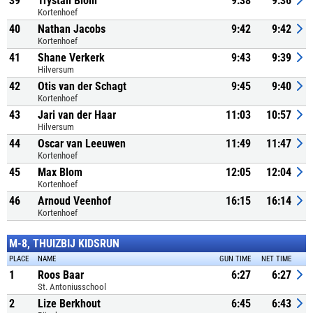
39
Trystan Blom
9:38
9:36
Kortenhoef
40
Nathan Jacobs
9:42
9:42
Kortenhoef
41
Shane Verkerk
9:43
9:39
Hilversum
42
Otis van der Schagt
9:45
9:40
Kortenhoef
43
Jari van der Haar
11:03
10:57
Hilversum
44
Oscar van Leeuwen
11:49
11:47
Kortenhoef
45
Max Blom
12:05
12:04
Kortenhoef
46
Arnoud Veenhof
16:15
16:14
Kortenhoef
M-8, THUIZBIJ KIDSRUN
PLACE
NAME
GUN TIME
NET TIME
1
Roos Baar
6:27
6:27
St. Antoniusschool
2
Lize Berkhout
6:45
6:43