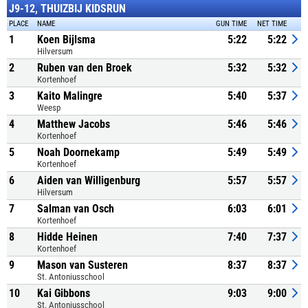
J9-12, THUIZBIJ KIDSRUN
PLACE
NAME
GUN TIME
NET TIME
1
Koen Bijlsma
5:22
5:22
Hilversum
2
Ruben van den Broek
5:32
5:32
Kortenhoef
3
Kaito Malingre
5:40
5:37
Weesp
4
Matthew Jacobs
5:46
5:46
Kortenhoef
5
Noah Doornekamp
5:49
5:49
Kortenhoef
6
Aiden van Willigenburg
5:57
5:57
Hilversum
7
Salman van Osch
6:03
6:01
Kortenhoef
8
Hidde Heinen
7:40
7:37
Kortenhoef
9
Mason van Susteren
8:37
8:37
St. Antoniusschool
10
Kai Gibbons
9:03
9:00
St. Antoniusschool