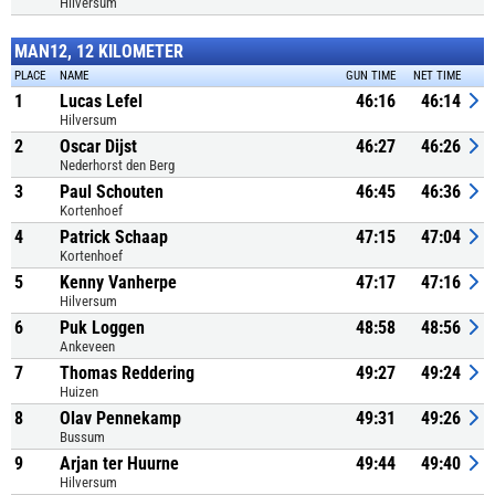
Hilversum
MAN12, 12 KILOMETER
PLACE
NAME
GUN TIME
NET TIME
1
Lucas Lefel
46:16
46:14
Hilversum
2
Oscar Dijst
46:27
46:26
Nederhorst den Berg
3
Paul Schouten
46:45
46:36
Kortenhoef
4
Patrick Schaap
47:15
47:04
Kortenhoef
5
Kenny Vanherpe
47:17
47:16
Hilversum
6
Puk Loggen
48:58
48:56
Ankeveen
7
Thomas Reddering
49:27
49:24
Huizen
8
Olav Pennekamp
49:31
49:26
Bussum
9
Arjan ter Huurne
49:44
49:40
Hilversum