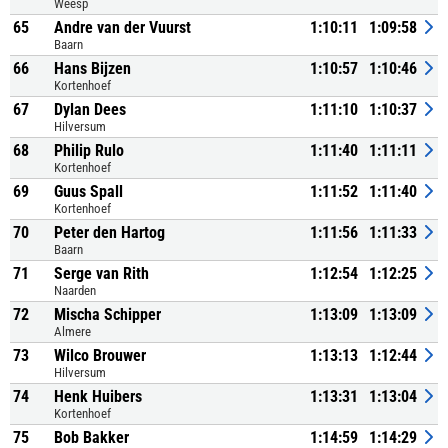
Weesp
65
Andre van der Vuurst
1:10:11
1:09:58
Baarn
66
Hans Bijzen
1:10:57
1:10:46
Kortenhoef
67
Dylan Dees
1:11:10
1:10:37
Hilversum
68
Philip Rulo
1:11:40
1:11:11
Kortenhoef
69
Guus Spall
1:11:52
1:11:40
Kortenhoef
70
Peter den Hartog
1:11:56
1:11:33
Baarn
71
Serge van Rith
1:12:54
1:12:25
Naarden
72
Mischa Schipper
1:13:09
1:13:09
Almere
73
Wilco Brouwer
1:13:13
1:12:44
Hilversum
74
Henk Huibers
1:13:31
1:13:04
Kortenhoef
75
Bob Bakker
1:14:59
1:14:29