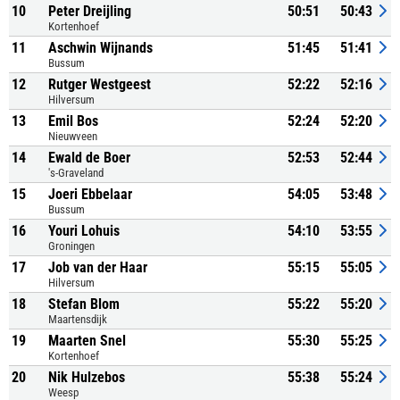
10
Peter Dreijling
50:51
50:43
Kortenhoef
11
Aschwin Wijnands
51:45
51:41
Bussum
12
Rutger Westgeest
52:22
52:16
Hilversum
13
Emil Bos
52:24
52:20
Nieuwveen
14
Ewald de Boer
52:53
52:44
's-Graveland
15
Joeri Ebbelaar
54:05
53:48
Bussum
16
Youri Lohuis
54:10
53:55
Groningen
17
Job van der Haar
55:15
55:05
Hilversum
18
Stefan Blom
55:22
55:20
Maartensdijk
19
Maarten Snel
55:30
55:25
Kortenhoef
20
Nik Hulzebos
55:38
55:24
Weesp