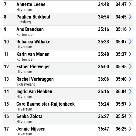
7
Annette Leene
34:48
34:47
Hilversum
8
Paulien Berkhout
34:54
34:45
Rijnsburg
9
Ans Brandsen
35:16
35:16
Kortenhoef
10
Rebacca Withake
35:33
35:07
Hilversum
11
Karin van Manen
35:48
35:37
Kortenhoef
12
Esther Pierweijer
36:00
35:45
Hilversum
13
Rachel Verbruggen
36:06
35:40
's-Graveland
14
Ingrid van Henken
36:16
36:04
Hilversum
15
Caro Baumeister-Ruijtenbeek
36:24
35:57
Hilversum
16
Senka Zolota
36:27
35:54
Hilversum
17
Jennie Nijssen
36:47
36:25
Hilversum