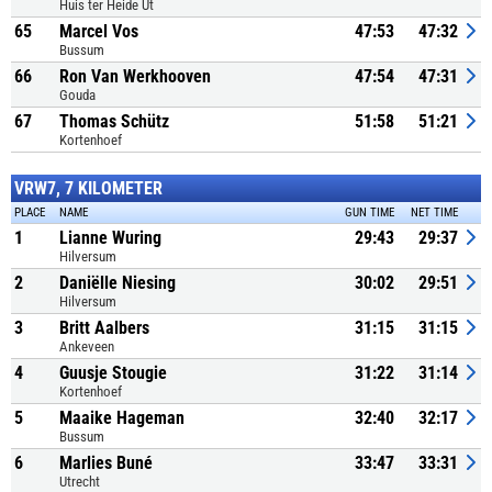
Huis ter Heide Ut
65
Marcel Vos
47:53
47:32
Bussum
66
Ron Van Werkhooven
47:54
47:31
Gouda
67
Thomas Schütz
51:58
51:21
Kortenhoef
VRW7, 7 KILOMETER
PLACE
NAME
GUN TIME
NET TIME
1
Lianne Wuring
29:43
29:37
Hilversum
2
Daniëlle Niesing
30:02
29:51
Hilversum
3
Britt Aalbers
31:15
31:15
Ankeveen
4
Guusje Stougie
31:22
31:14
Kortenhoef
5
Maaike Hageman
32:40
32:17
Bussum
6
Marlies Buné
33:47
33:31
Utrecht