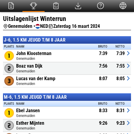
Uitslagenlijst Winterrun
Genemuiden •
NED
Zaterdag 16 maart 2024
J-6, 1.5 KM JEUGD T/M 8 JAAR
PLAATS
NAAM
BRUTO
NETTO
John Kloosterman
7:39
7:39
Genemuiden
Boaz van Dijk
7:56
7:55
Genemuiden
Lucas van der Kamp
8:07
8:05
Genemuiden
M-6, 1.5 KM JEUGD T/M 8 JAAR
PLAATS
NAAM
BRUTO
NETTO
Ebel Jansen
8:33
8:31
Genemuiden
Esther Mijnten
9:26
9:23
Genemuiden