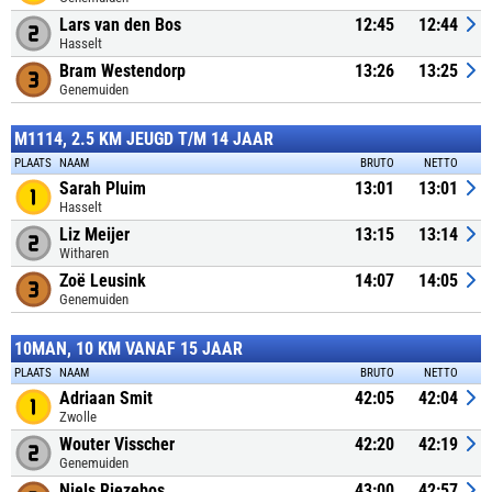
Lars van den Bos
12:45
12:44
Hasselt
Bram Westendorp
13:26
13:25
Genemuiden
M1114, 2.5 KM JEUGD T/M 14 JAAR
PLAATS
NAAM
BRUTO
NETTO
Sarah Pluim
13:01
13:01
Hasselt
Liz Meijer
13:15
13:14
Witharen
Zoë Leusink
14:07
14:05
Genemuiden
10MAN, 10 KM VANAF 15 JAAR
PLAATS
NAAM
BRUTO
NETTO
Adriaan Smit
42:05
42:04
Zwolle
Wouter Visscher
42:20
42:19
Genemuiden
Niels Riezebos
43:00
42:57