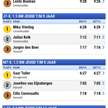
Lente Bosman
9:28
9:26
Genemuiden
J7-8, 1.5 KM JEUGD T/M 8 JAAR
PLAATS
NAAM
BRUTO
NETTO
Mika Vrieling
6:28
6:26
IJsselmuiden
Julian Kolk
7:12
7:11
Genemuiden
Jurgen den Boer
7:17
7:16
Hasselt
M7-8, 1.5 KM JEUGD T/M 8 JAAR
PLAATS
NAAM
BRUTO
NETTO
Saar Tuller
6:27
6:27
Hoogeveen
Josefien van Eijnsbergen
7:02
7:02
Hasselt
Cilla Coenraadts
7:18
7:18
Hasselt