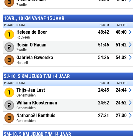
Zwolle
10VR., 10 KM VANAF 15 JAAR
PLAATS
NAAM
BRUTO
NETTO
Heleen de Boer
48:42
48:40
Rouveen
Roisin O'Hagan
51:46
51:42
Zwolle
Gabriela Gaworska
54:36
54:32
Hasselt
5J-10, 5 KM JEUGD T/M 14 JAAR
PLAATS
NAAM
BRUTO
NETTO
Thijs-Jan Last
24:45
24:44
Genemuiden
William Kloosterman
24:52
24:52
Genemuiden
Nathanaël Bonthuis
27:31
27:30
Genemuiden
5M-10, 5 KM JEUGD T/M 14 JAAR