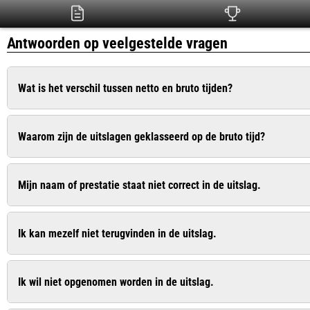
Antwoorden op veelgestelde vragen
Wat is het verschil tussen netto en bruto tijden?
De bruto tijd is de officiële tijd die ingaat op het moment dat het 
Waarom zijn de uitslagen geklasseerd op de bruto tijd?
is de zuivere tijd die pas ingaat op het moment dat u de startlijn
Dit is conform het wedstrijdreglement van de Atletiekunie. Bij
Mijn naam of prestatie staat niet correct in de uitslag.
recreanten wel op de netto tijd geklasseerd. In de uitslag worde
Geef dit door aan de organisatie. De contactgegevens vindt u vaa
Ik kan mezelf niet terugvinden in de uitslag.
Geef dit door aan de organisatie. De contactgegevens vindt u vaa
Ik wil niet opgenomen worden in de uitslag.