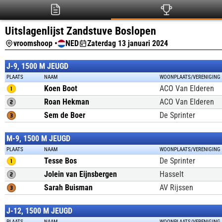
Uitslagenlijst Zandstuve Boslopen
vroomshoop •
NED
Zaterdag 13 januari 2024
J-9, 1500 M JEUGD
PLAATS
NAAM
WOONPLAATS/VERENIGING
Koen Boot
ACO Van Elderen
Roan Hekman
ACO Van Elderen
Sem de Boer
De Sprinter
M-9, 1500 M JEUGD
PLAATS
NAAM
WOONPLAATS/VERENIGING
Tesse Bos
De Sprinter
Jolein van Eijnsbergen
Hasselt
Sarah Buisman
AV Rijssen
J-12, 1500 M JEUGD
PLAATS
NAAM
WOONPLAATS/VERENIGING