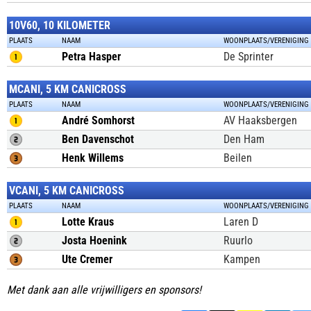
10V60, 10 KILOMETER
PLAATS
NAAM
WOONPLAATS/VERENIGING
Petra Hasper
De Sprinter
MCANI, 5 KM CANICROSS
PLAATS
NAAM
WOONPLAATS/VERENIGING
André Somhorst
AV Haaksbergen
Ben Davenschot
Den Ham
Henk Willems
Beilen
VCANI, 5 KM CANICROSS
PLAATS
NAAM
WOONPLAATS/VERENIGING
Lotte Kraus
Laren D
Josta Hoenink
Ruurlo
Ute Cremer
Kampen
Met dank aan alle vrijwilligers en sponsors!