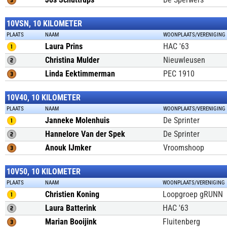
10VSN, 10 KILOMETER
PLAATS
NAAM
WOONPLAATS/VERENIGING
Laura Prins
HAC '63
Christina Mulder
Nieuwleusen
Linda Eektimmerman
PEC 1910
10V40, 10 KILOMETER
PLAATS
NAAM
WOONPLAATS/VERENIGING
Janneke Molenhuis
De Sprinter
Hannelore Van der Spek
De Sprinter
Anouk IJmker
Vroomshoop
10V50, 10 KILOMETER
PLAATS
NAAM
WOONPLAATS/VERENIGING
Christien Koning
Loopgroep gRUNN
Laura Batterink
HAC '63
Marian Booijink
Fluitenberg