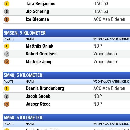
Tara Benjamins
HAC '63
Jip Scholing
HAC '63
Ize Diepman
ACO Van Elderen
5MSEN, 5 KILOMETER
PLAATS
NAAM
WOONPLAATS/VERENIGING
Matthijs Onink
NOP
Robert Gerritsen
Vroomshoop
Mink de Jong
Vroomshoop
5M40, 5 KILOMETER
PLAATS
NAAM
WOONPLAATS/VERENIGING
Dennis Brandenburg
ACO Van Elderen
Jacob Snoek
NOP
Jasper Stege
NOP
5M50, 5 KILOMETER
PLAATS
NAAM
WOONPLAATS/VERENIGING