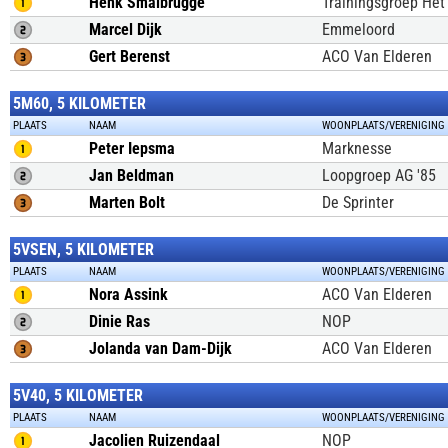
Henk Smalbrugge
Trainingsgroep Het
Marcel Dijk
Emmeloord
Gert Berenst
ACO Van Elderen
5M60, 5 KILOMETER
PLAATS
NAAM
WOONPLAATS/VERENIGING
Peter Iepsma
Marknesse
Jan Beldman
Loopgroep AG '85
Marten Bolt
De Sprinter
5VSEN, 5 KILOMETER
PLAATS
NAAM
WOONPLAATS/VERENIGING
Nora Assink
ACO Van Elderen
Dinie Ras
NOP
Jolanda van Dam-Dijk
ACO Van Elderen
5V40, 5 KILOMETER
PLAATS
NAAM
WOONPLAATS/VERENIGING
Jacolien Ruizendaal
NOP