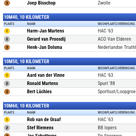
Joep Bisschop
Zwolle
10M40, 10 KILOMETER
PLAATS
NAAM
WOONPLAATS/VERENIGING
Harm-Jan Martens
HAC '63
Gerard van Proosdij
ACO Van Elderen
Henk-Jan Dolsma
Nederlandse Triath
10M50, 10 KILOMETER
PLAATS
NAAM
WOONPLAATS/VERENIGING
Aard van der Vinne
HAC '63
Ronald Martens
Spurt '88
Bert Lüchies
Sportlust/Loopgroe
10M60, 10 KILOMETER
PLAATS
NAAM
WOONPLAATS/VERENIGING
Rob van de Graaf
HAC '63
Stef Riemens
BB lopers
Jos Schuttrups
De Sperwers