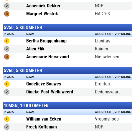
Annemiek Dekker
NOP
Margriet Westrik
HAC '63
5V50, 5 KILOMETER
PLAATS
NAAM
WOONPLAATS/VERENIGING
Bertha Bruggenkamp
Lionitas
Alien Flik
Ruinen
Annemarie Hersevoort
Nieuwleusen
5V60, 5 KILOMETER
PLAATS
NAAM
WOONPLAATS/VERENIGING
Godelieve Bouwes
Dronten
Dineke Post-Welleweerd
Dedemsvaart
10MSN, 10 KILOMETER
PLAATS
NAAM
WOONPLAATS/VERENIGING
William van Eeken
Vroomshoop
Freek Koffeman
NOP