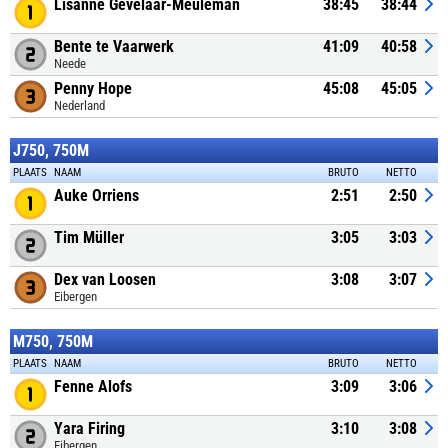
Lisanne Gevelaar-Meuleman
38:45
38:44
Bente te Vaarwerk
41:09
40:58
Neede
Penny Hope
45:08
45:05
Nederland
J750, 750M
PLAATS
NAAM
BRUTO
NETTO
Auke Orriens
2:51
2:50
Tim Müller
3:05
3:03
Dex van Loosen
3:08
3:07
Eibergen
M750, 750M
PLAATS
NAAM
BRUTO
NETTO
Fenne Alofs
3:09
3:06
Yara Firing
3:10
3:08
Eibergen