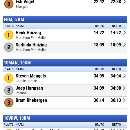
Esli Vogel
22:42
22:38
Eibergen
FRM, 5 KM
PLAATS
NAAM
BRUTO
NETTO
Henk Huizing
14:22
14:22
Marathon Pim Mulier
Gerlinda Huizing
18:09
18:09
Marathon Pim Mulier
10MAN, 10KM
PLAATS
NAAM
BRUTO
NETTO
Steven Mengels
34:05
34:04
Loopie Loopie
Joep Harmsen
34:09
34:08
Phanos
Bram Rhebergen
36:14
36:13
10VRW, 10KM
PLAATS
NAAM
BRUTO
NETTO