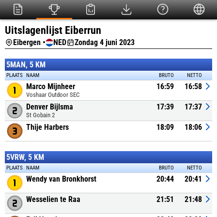
Uitslagenlijst Eiberrun
Eibergen •
NED
Zondag 4 juni 2023
5MAN, 5 KM
PLAATS
NAAM
BRUTO
NETTO
Marco Mijnheer
16:59
16:58
Voshaar Outdoor SEC
Denver Bijlsma
17:39
17:37
St Gobain 2
Thije Harbers
18:09
18:06
5VRW, 5 KM
PLAATS
NAAM
BRUTO
NETTO
Wendy van Bronkhorst
20:44
20:41
Wesselien te Raa
21:51
21:48