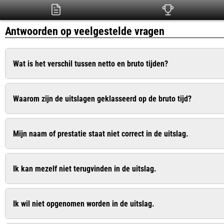
Antwoorden op veelgestelde vragen
Wat is het verschil tussen netto en bruto tijden?
De bruto tijd is de officiële tijd die ingaat op het moment dat het 
Waarom zijn de uitslagen geklasseerd op de bruto tijd?
is de zuivere tijd die pas ingaat op het moment dat u de startlijn
Dit is conform het wedstrijdreglement van de Atletiekunie. Bij
Mijn naam of prestatie staat niet correct in de uitslag.
recreanten wel op de netto tijd geklasseerd. In de uitslag worde
Geef dit door aan de organisatie. De contactgegevens vindt u vaa
Ik kan mezelf niet terugvinden in de uitslag.
Geef dit door aan de organisatie. De contactgegevens vindt u vaa
Ik wil niet opgenomen worden in de uitslag.