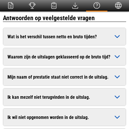
Antwoorden op veelgestelde vragen
Wat is het verschil tussen netto en bruto tijden?
De bruto tijd is de officiële tijd die ingaat op het moment dat
Waarom zijn de uitslagen geklasseerd op de bruto tijd?
het startschot heeft geklonken. De netto tijd (chiptijd) is de
zuivere tijd die pas ingaat op het moment dat u de startlijn
Dit is conform het wedstrijdreglement van de Atletiekunie.
passeert.
Mijn naam of prestatie staat niet correct in de uitslag.
Bij sommige evenementen worden uitslagen van recreanten
wel op de netto tijd geklasseerd. In de uitslag worden
Geef dit door aan de organisatie. De contactgegevens vindt u
meestal beide tijden vermeld.
Ik kan mezelf niet terugvinden in de uitslag.
vaak op de website van de organisatie.
Geef dit door aan de organisatie. De contactgegevens vindt u
Ik wil niet opgenomen worden in de uitslag.
vaak op de website van de organisatie.