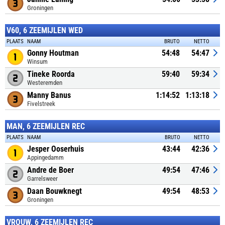
Groningen
V60, 6 ZEEMIJLEN WED
PLAATS
NAAM
BRUTO
NETTO
Gonny Houtman
54:48
54:47
Winsum
Tineke Roorda
59:40
59:34
Westeremden
Manny Banus
1:14:52
1:13:18
Fivelstreek
MAN, 6 ZEEMIJLEN REC
PLAATS
NAAM
BRUTO
NETTO
Jesper Ooserhuis
43:44
42:36
Appingedamm
Andre de Boer
49:54
47:46
Garrelsweer
Daan Bouwknegt
49:54
48:53
Groningen
VROUW, 6 ZEEMIJLEN REC