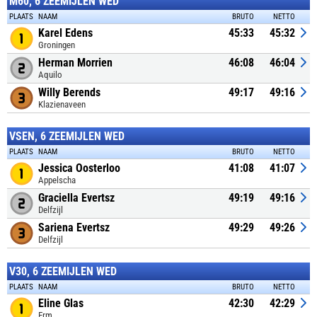
M60, 6 ZEEMIJLEN WED
PLAATS
NAAM
BRUTO
NETTO
Karel Edens
45:33
45:32
Groningen
Herman Morrien
46:08
46:04
Aquilo
Willy Berends
49:17
49:16
Klazienaveen
VSEN, 6 ZEEMIJLEN WED
PLAATS
NAAM
BRUTO
NETTO
Jessica Oosterloo
41:08
41:07
Appelscha
Graciella Evertsz
49:19
49:16
Delfzijl
Sariena Evertsz
49:29
49:26
Delfzijl
V30, 6 ZEEMIJLEN WED
PLAATS
NAAM
BRUTO
NETTO
Eline Glas
42:30
42:29
Erm