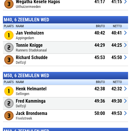
Wegatha Kesete Hagos
41:17
41:15
Uithuizermeeden
M40, 6 ZEEMIJLEN WED
PLAATS
NAAM
BRUTO
NETTO
Jan Venhuizen
40:42
40:41
Appingedam
Tonnie Knigge
44:29
44:25
Runners Stadskanaal
Richard Schudde
45:53
45:50
Delfzijl
M50, 6 ZEEMIJLEN WED
PLAATS
NAAM
BRUTO
NETTO
Henk Helmantel
42:38
42:32
Sellingen
Fred Kamminga
49:36
49:30
Delfzijl
Jack Brondsema
50:00
49:53
Fivelstreek