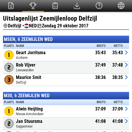
Uitslagenlijst Zeemijlenloop Delfzijl
Delfzijl •
NED
Zondag 29 oktober 2017
MSEN, 6 ZEEMIJLEN WED
PLAATS
NAAM
BRUTO
NETTO
Geart Jorritsma
35:43
35:43
Arnhem
Rob Vijver
37:49
37:48
Leeuwarden
Maurice Smit
38:36
38:35
Delfzijl
M30, 6 ZEEMIJLEN WED
PLAATS
NAAM
BRUTO
NETTO
Alwin Heijting
37:09
37:09
Nieuw-Amsterdam
Jan Stuursma
41:08
41:08
Sappemeer