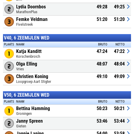
Lydia Doornbos
49:28
49:25
MarathonPlus
Femke Veldman
51:20
51:20
Fivelstreek
V40, 6 ZEEMIJLEN WED
PLAATS
NAAM
BRUTO
NETTO
Katja Kanditt
47:24
47:22
Korschenbroich
Olga Elling
48:07
48:04
Vries
Christien Koning
49:10
49:09
Loopgroep Aart Stigter
V50, 6 ZEEMIJLEN WED
PLAATS
NAAM
BRUTO
NETTO
Bettina Hamming
50:23
50:21
Groningen
Janny Spreen
53:46
53:44
Gieten
Jannie Laning
54:00
53:58