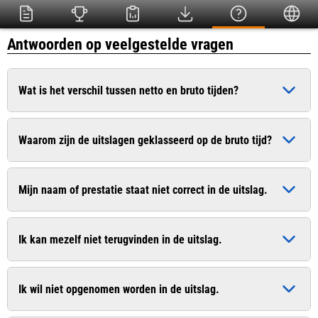
Antwoorden op veelgestelde vragen
Wat is het verschil tussen netto en bruto tijden?
De bruto tijd is de officiële tijd die ingaat op het moment dat
Waarom zijn de uitslagen geklasseerd op de bruto tijd?
het startschot heeft geklonken. De netto tijd (chiptijd) is de
zuivere tijd die pas ingaat op het moment dat u de startlijn
Dit is conform het wedstrijdreglement van de Atletiekunie.
passeert.
Mijn naam of prestatie staat niet correct in de uitslag.
Bij sommige evenementen worden uitslagen van recreanten
wel op de netto tijd geklasseerd. In de uitslag worden
Geef dit door aan de organisatie. De contactgegevens vindt u
meestal beide tijden vermeld.
Ik kan mezelf niet terugvinden in de uitslag.
vaak op de website van de organisatie.
Geef dit door aan de organisatie. De contactgegevens vindt u
Ik wil niet opgenomen worden in de uitslag.
vaak op de website van de organisatie.