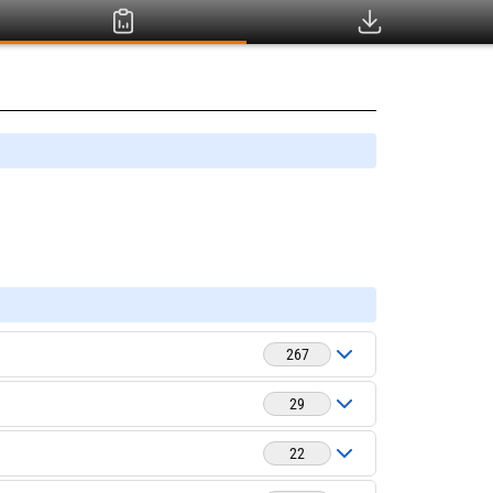
267
29
22