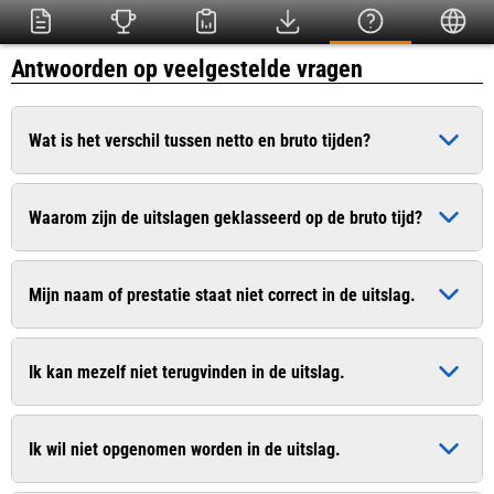
Antwoorden op veelgestelde vragen
Wat is het verschil tussen netto en bruto tijden?
De bruto tijd is de officiële tijd die ingaat op het moment dat
Waarom zijn de uitslagen geklasseerd op de bruto tijd?
het startschot heeft geklonken. De netto tijd (chiptijd) is de
zuivere tijd die pas ingaat op het moment dat u de startlijn
Dit is conform het wedstrijdreglement van de Atletiekunie.
passeert.
Mijn naam of prestatie staat niet correct in de uitslag.
Bij sommige evenementen worden uitslagen van recreanten
wel op de netto tijd geklasseerd. In de uitslag worden
Geef dit door aan de organisatie. De contactgegevens vindt u
meestal beide tijden vermeld.
Ik kan mezelf niet terugvinden in de uitslag.
vaak op de website van de organisatie.
Geef dit door aan de organisatie. De contactgegevens vindt u
Ik wil niet opgenomen worden in de uitslag.
vaak op de website van de organisatie.