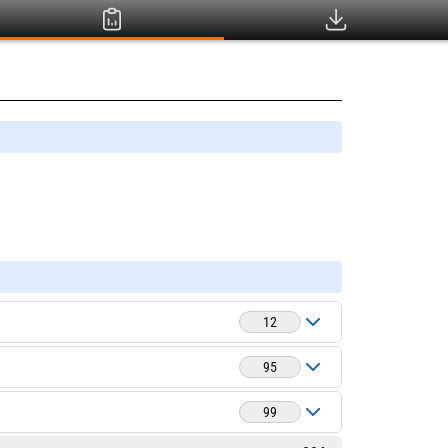
12
95
99