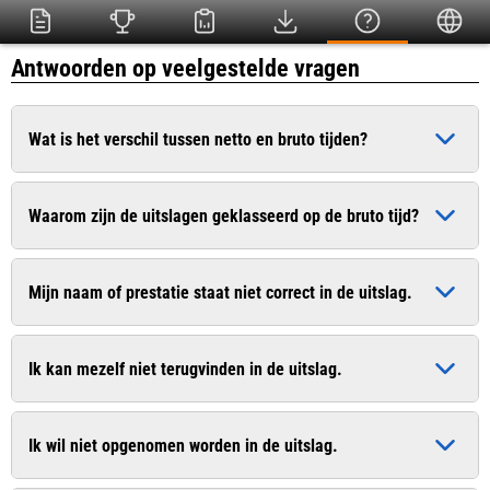
Antwoorden op veelgestelde vragen
Wat is het verschil tussen netto en bruto tijden?
De bruto tijd is de officiële tijd die ingaat op het moment dat
Waarom zijn de uitslagen geklasseerd op de bruto tijd?
het startschot heeft geklonken. De netto tijd (chiptijd) is de
zuivere tijd die pas ingaat op het moment dat u de startlijn
Dit is conform het wedstrijdreglement van de Atletiekunie.
passeert.
Mijn naam of prestatie staat niet correct in de uitslag.
Bij sommige evenementen worden uitslagen van recreanten
wel op de netto tijd geklasseerd. In de uitslag worden
Geef dit door aan de organisatie. De contactgegevens vindt u
meestal beide tijden vermeld.
Ik kan mezelf niet terugvinden in de uitslag.
vaak op de website van de organisatie.
Geef dit door aan de organisatie. De contactgegevens vindt u
Ik wil niet opgenomen worden in de uitslag.
vaak op de website van de organisatie.