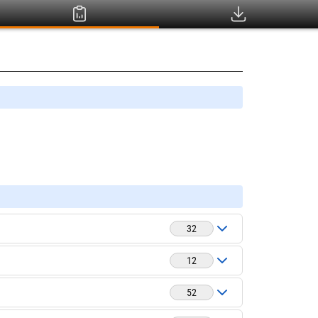
32
12
52