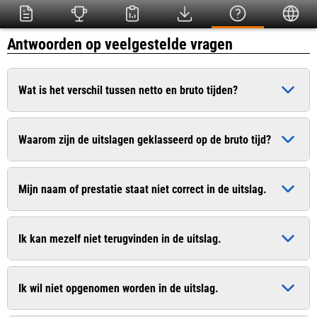
Antwoorden op veelgestelde vragen
Wat is het verschil tussen netto en bruto tijden?
De bruto tijd is de officiële tijd die ingaat op het moment dat
Waarom zijn de uitslagen geklasseerd op de bruto tijd?
het startschot heeft geklonken. De netto tijd (chiptijd) is de
zuivere tijd die pas ingaat op het moment dat u de startlijn
Dit is conform het wedstrijdreglement van de Atletiekunie.
passeert.
Mijn naam of prestatie staat niet correct in de uitslag.
Bij sommige evenementen worden uitslagen van recreanten
wel op de netto tijd geklasseerd. In de uitslag worden
Geef dit door aan de organisatie. De contactgegevens vindt u
meestal beide tijden vermeld.
Ik kan mezelf niet terugvinden in de uitslag.
vaak op de website van de organisatie.
Geef dit door aan de organisatie. De contactgegevens vindt u
Ik wil niet opgenomen worden in de uitslag.
vaak op de website van de organisatie.