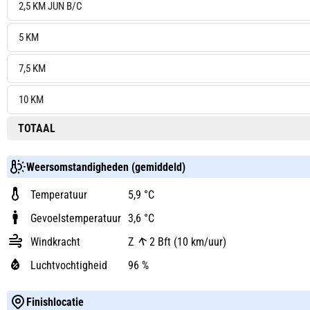
2,5 KM JUN B/C
5 KM
7,5 KM
10 KM
TOTAAL
Weersomstandigheden (gemiddeld)
Temperatuur
5,9 °C
Gevoelstemperatuur
3,6 °C
Windkracht
Z
2 Bft (10 km/uur)
Luchtvochtigheid
96 %
Finishlocatie