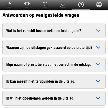
Antwoorden op veelgestelde vragen
Wat is het verschil tussen netto en bruto tijden?
De bruto tijd is de officiële tijd die ingaat op het moment dat
Waarom zijn de uitslagen geklasseerd op de bruto tijd?
het startschot heeft geklonken. De netto tijd (chiptijd) is de
zuivere tijd die pas ingaat op het moment dat u de startlijn
Dit is conform het wedstrijdreglement van de Atletiekunie.
passeert.
Mijn naam of prestatie staat niet correct in de uitslag.
Bij sommige evenementen worden uitslagen van recreanten
wel op de netto tijd geklasseerd. In de uitslag worden
Geef dit door aan de organisatie. De contactgegevens vindt u
meestal beide tijden vermeld.
Ik kan mezelf niet terugvinden in de uitslag.
vaak op de website van de organisatie.
Geef dit door aan de organisatie. De contactgegevens vindt u
Ik wil niet opgenomen worden in de uitslag.
vaak op de website van de organisatie.