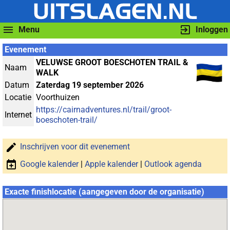
Menu
Inloggen
Evenement
VELUWSE GROOT BOESCHOTEN TRAIL &
Naam
WALK
Datum
Zaterdag 19 september 2026
Locatie
Voorthuizen
https://cairnadventures.nl/trail/groot-
Internet
boeschoten-trail/
Inschrijven voor dit evenement
Google kalender
|
Apple kalender
|
Outlook agenda
Exacte finishlocatie (aangegeven door de organisatie)