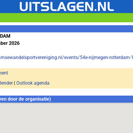
RDAM
mber 2026
amsewandelsportvereniging.nl/events/54e-nijmegen-rotterdam-
ment
lender
|
Outlook agenda
ven door de organisatie)