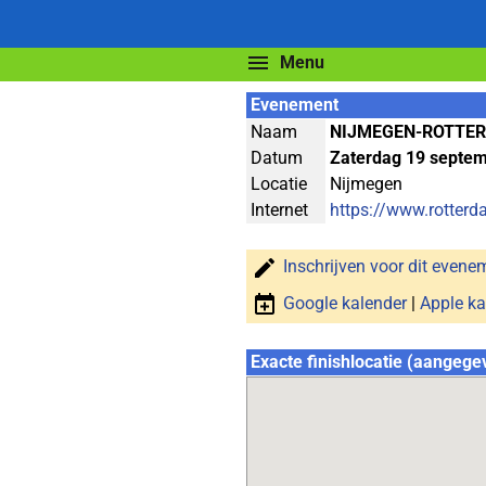
Menu
Evenement
Naam
NIJMEGEN-ROTTE
Datum
Zaterdag 19 septe
Locatie
Nijmegen
Internet
https://www.rotterd
Inschrijven voor dit evene
Google kalender
|
Apple ka
Exacte finishlocatie (aangege