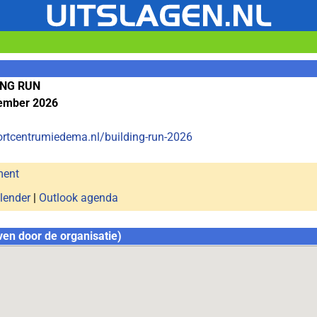
ING RUN
tember 2026
ortcentrumiedema.nl/building-run-2026
ment
lender
|
Outlook agenda
ven door de organisatie)