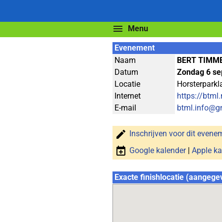
Menu
Evenement
Naam
BERT TIMM
Datum
Zondag 6 se
Locatie
Horsterparkl
Internet
https://btml.
E-mail
btml.info@g
Inschrijven voor dit evene
Google kalender
|
Apple ka
Exacte finishlocatie (aangege