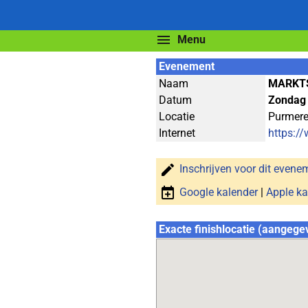
Menu
Evenement
Naam
MARKT
Datum
Zondag 
Locatie
Purmer
Internet
https:/
Inschrijven voor dit evene
Google kalender
|
Apple ka
Exacte finishlocatie (aangege