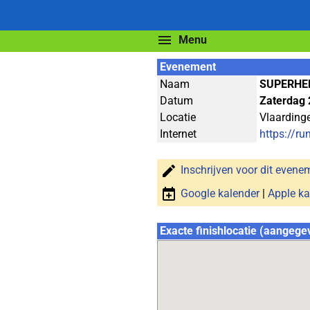
Menu
Evenement
Naam
SUPERHE
Datum
Zaterdag 
Locatie
Vlaarding
Internet
https://r
Inschrijven voor dit evene
Google kalender
|
Apple ka
Exacte finishlocatie (aangege