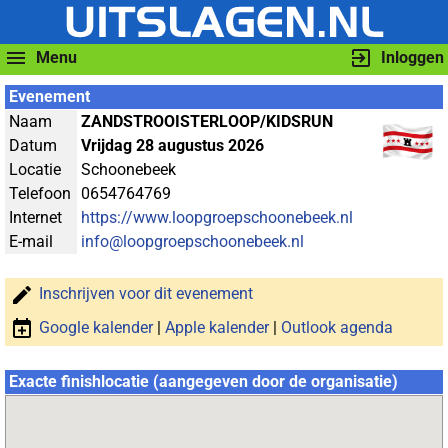
Menu
Inloggen
Evenement
Naam
ZANDSTROOISTERLOOP/KIDSRUN
Datum
Vrijdag 28 augustus 2026
Locatie
Schoonebeek
Telefoon
0654764769
Internet
https://www.loopgroepschoonebeek.nl
E-mail
info@loopgroepschoonebeek.nl
Inschrijven voor dit evenement
Google kalender
|
Apple kalender
|
Outlook agenda
Exacte finishlocatie (aangegeven door de organisatie)