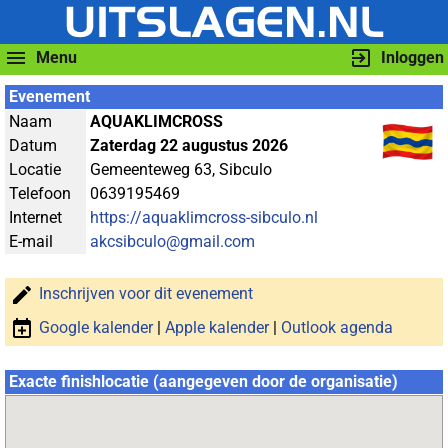
Menu
Inloggen
Evenement
Naam
AQUAKLIMCROSS
Datum
Zaterdag 22 augustus 2026
Locatie
Gemeenteweg 63, Sibculo
Telefoon
0639195469
Internet
https://aquaklimcross-sibculo.nl
E-mail
akcsibculo@gmail.com
Inschrijven voor dit evenement
Google kalender
|
Apple kalender
|
Outlook agenda
Exacte finishlocatie (aangegeven door de organisatie)