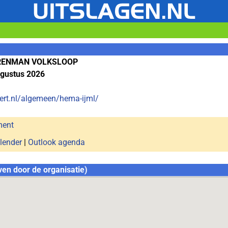
RENMAN VOLKSLOOP
gustus 2026
ert.nl/algemeen/hema-ijml/
ment
lender
|
Outlook agenda
ven door de organisatie)